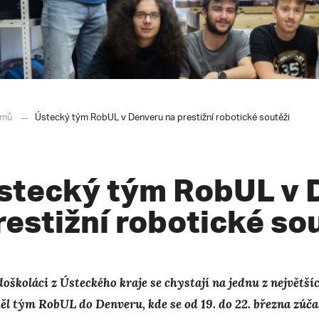
mů
Ústecký tým RobUL v Denveru na prestižní robotické soutěži
stecký tým RobUL v 
restižní robotické so
doškoláci z Ústeckého kraje se chystají na jednu z největší
těl tým RobUL do Denveru, kde se od 19. do 22. března zúč