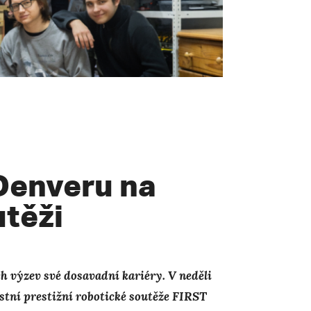
Denveru na
utěži
ch výzev své dosavadní kariéry. V neděli
astní prestižní robotické soutěže FIRST