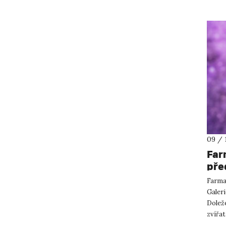
09 / 
Far
pře
ins
Farma 
Galer
Dolež
zvířat
kerami