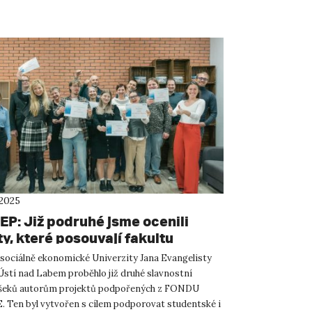
 2025
EP: Již podruhé jsme ocenili
y, které posouvají fakultu
du
 sociálně ekonomické Univerzity Jana Evangelisty
Ústí nad Labem proběhlo již druhé slavnostní
 šeků autorům projektů podpořených z FONDU
. Ten byl vytvořen s cílem podporovat studentské i