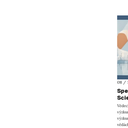
08 / 
Spe
Sci
Vědeck
výzkum
výzkum
vědách