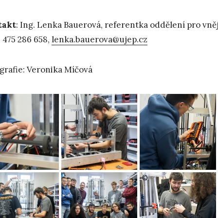
takt
: Ing. Lenka Bauerová, referentka oddělení pro vně
 475 286 658,
lenka.bauerova@ujep.cz
grafie: Veronika Míčová