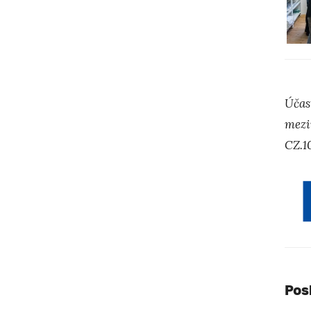
Účas
mezi
CZ.1
Pos