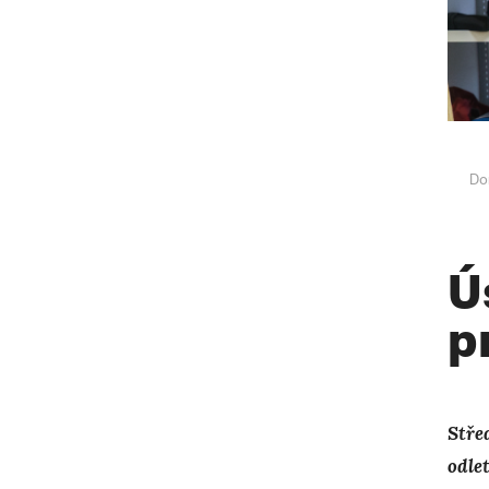
Do
Ú
p
Stře
odle