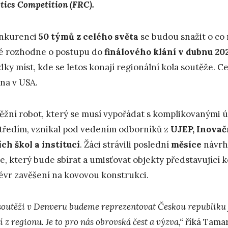
tics Competition (FRC).
nkurenci
50 týmů z celého světa
se budou snažit o co 
é rozhodne o postupu do
finálového klání v dubnu 20
dky míst, kde se letos konají regionální kola soutěže. C
ina v USA.
ěžní robot, který se musí vypořádat s komplikovanými
tředím, vznikal pod vedením odborníků z
UJEP, Inovač
ích škol a institucí
. Žáci strávili poslední
měsíce
návrh
je, který bude sbírat a umisťovat objekty představující
vr zavěšení na kovovou konstrukci.
soutěži v Denveru budeme reprezentovat Českou republiku 
í z regionu. Je to pro nás obrovská čest a výzva,“
říká Tamar