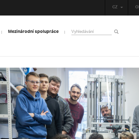
CZ
O
Mezinárodní spolupráce