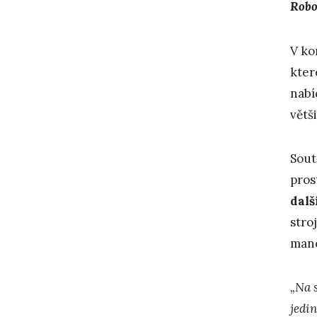
Robo
V ko
kter
nabí
větš
Sout
pros
dalš
stro
mané
„Na 
jedin