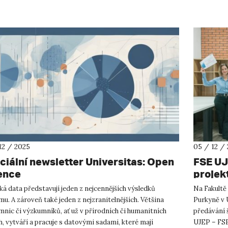
12 / 2025
05 / 12 /
ciální newsletter Universitas: Open
FSE UJ
ence
projekt
kupře
á data představují jeden z nejcennějších výsledků
Na Fakultě
u. A zároveň také jeden z nejzranitelnějších. Většina
Purkyně v 
nic či výzkumníků, ať už v přírodních či humanitních
předávání
, vytváří a pracuje s datovými sadami, které mají
UJEP – FSE