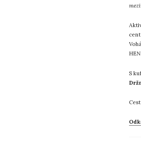
mezi
Akti
cent
Vohá
HENN
S ku
Držm
Cest
Odk