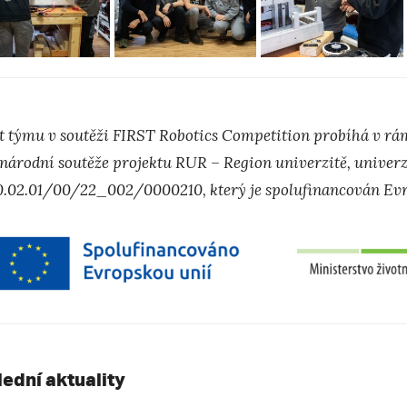
t týmu v soutěži FIRST Robotics Competition probíhá v rám
národní soutěže projektu RUR – Region univerzitě, univerzi
0.02.01/00/22_002/0000210, který je spolufinancován Evr
lední aktuality