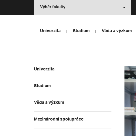
Výběr fakulty
Univerzita
Studium
Věda a výzkum
Univerzita
Studium
Věda a výzkum
Mezinárodní spolupráce