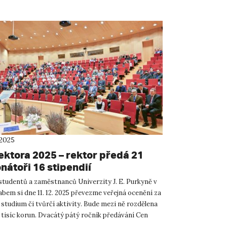
 2025
ektora 2025 – rektor předá 21
nátoři 16 stipendií
studentů a zaměstnanců Univerzity J. E. Purkyně v
bem si dne 11. 12. 2025 převezme veřejná ocenění za
, studium či tvůrčí aktivity. Bude mezi ně rozdělena
 tisíc korun. Dvacátý pátý ročník předávání Cen