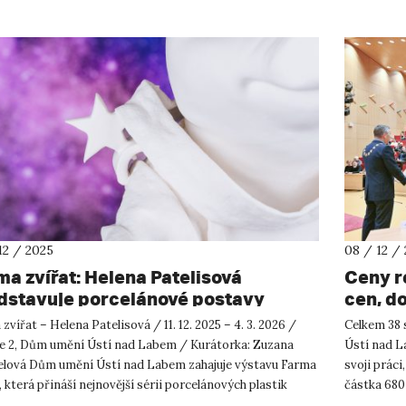
12 / 2025
08 / 12 /
ma zvířat: Helena Patelisová
Ceny r
dstavuje porcelánové postavy
cen, do
pirované Orwellem
zvířat – Helena Patelisová / 11. 12. 2025 – 4. 3. 2026 /
Celkem 38 
ie 2, Dům umění Ústí nad Labem / Kurátorka: Zuzana
Ústí nad La
elová Dům umění Ústí nad Labem zahajuje výstavu Farma
svoji práci
, která přináší nejnovější sérii porcelánových plastik
částka 680
čky ...
rek...