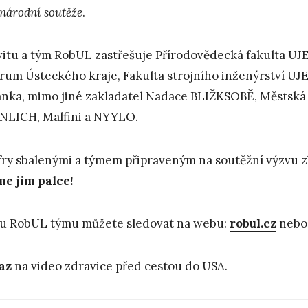
národní soutěže
.
vitu a tým RobUL zastřešuje Přírodovědecká fakulta UJEP,
rum Ústeckého kraje, Fakulta strojního inženýrství UJEP
nka, mimo jiné zakladatel Nadace BLIŽKSOBĚ, Městská k
LICH, Malfini a NYYLO.
fry sbalenými a týmem připraveným na soutěžní výzvu z
e jim palce!
u RobUL týmu můžete sledovat na webu:
robul.cz
nebo
az
na video zdravice před cestou do USA.