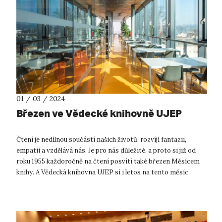
01 / 03 / 2024
Březen ve Vědecké knihovně UJEP
Čtení je nedílnou součástí našich životů, rozvíjí fantazii,
empatii a vzdělává nás. Je pro nás důležité, a proto si již od
roku 1955 každoročně na čtení posvítí také březen Měsícem
knihy. A Vědecká knihovna UJEP si i letos na tento měsíc
připravila řad...