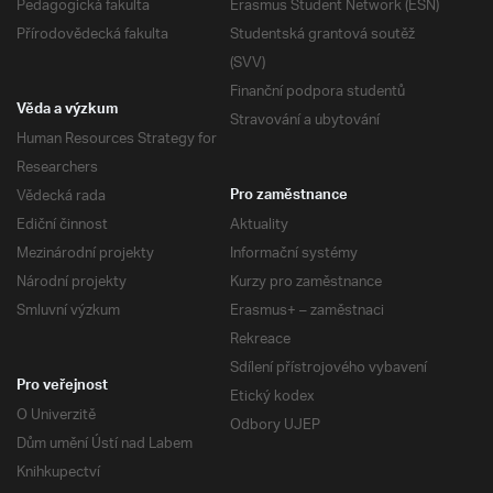
Pedagogická fakulta
Erasmus Student Network (ESN)
Přírodovědecká fakulta
Studentská grantová soutěž
(SVV)
Finanční podpora studentů
Věda a výzkum
Stravování a ubytování
Human Resources Strategy for
Researchers
Vědecká rada
Pro zaměstnance
Ediční činnost
Aktuality
Mezinárodní projekty
Informační systémy
Národní projekty
Kurzy pro zaměstnance
Smluvní výzkum
Erasmus+ – zaměstnaci
Rekreace
Sdílení přístrojového vybavení
Pro veřejnost
Etický kodex
O Univerzitě
Odbory UJEP
Dům umění Ústí nad Labem
Knihkupectví