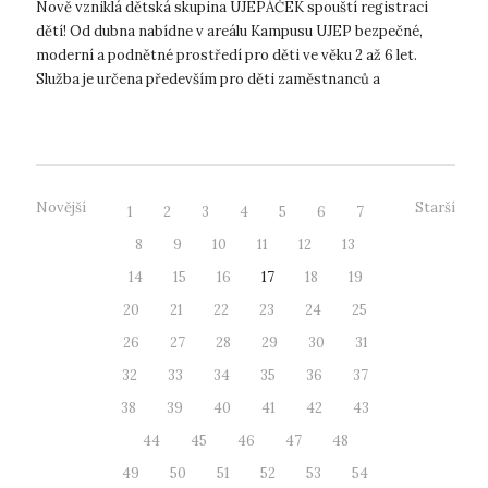
Nově vzniklá dětská skupina UJEPÁČEK spouští registraci
dětí! Od dubna nabídne v areálu Kampusu UJEP bezpečné,
moderní a podnětné prostředí pro děti ve věku 2 až 6 let.
Služba je určena především pro děti zaměstnanců a
studujících UJEP, využít ji ale b...
Novější
Starší
1
2
3
4
5
6
7
8
9
10
11
12
13
14
15
16
17
18
19
20
21
22
23
24
25
26
27
28
29
30
31
32
33
34
35
36
37
38
39
40
41
42
43
44
45
46
47
48
49
50
51
52
53
54