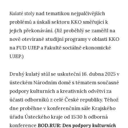
K
ulaté stoly
nad tematikou nejpalčivějších
problémů a úskalí sektoru KKO směřující k
jejich překonávání. (Již proběhlý se zaměřil na
nově otevírané studijní programy v oblasti KKO
na FUD UJEP a Fakultě sociálně ekonomické
UJEP.)
Druhý kulatý stůl se uskuteční 16. dubna 2025 v
ústeckém Národním domě s tématem současné
podpory kulturních a kreativních odvětví za
účasti odborníků z celé České republiky. Téhož
dne proběhne v konferenčním sále Krajského
úřadu Ústeckého kraje od 15:30 h odborná
konference
BOD.RUR: Den podpory kulturních