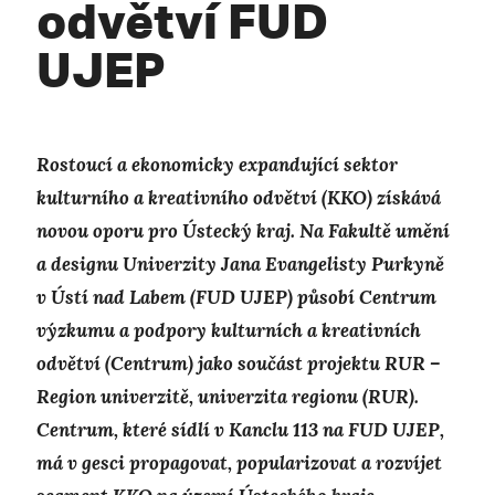
odvětví FUD
UJEP
Rostoucí a ekonomicky expandující sektor
kulturního a kreativního odvětví (KKO) získává
novou oporu pro Ústecký kraj. Na Fakultě umění
a designu Univerzity Jana Evangelisty Purkyně
v Ústí nad Labem
(FUD
UJEP) působí Centrum
výzkumu a podpory kulturních a kreativních
odvětví (Centrum) jako součást projektu RUR –
Region univerzitě, univerzita regionu (RUR
).
Centrum, které sídlí v Kanclu 113 na FUD UJEP,
má v gesci propagovat, popularizovat a rozvíjet