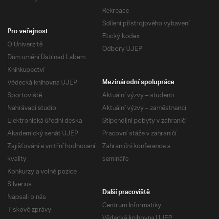
Rekreace
Sdílení přístrojového vybavení
Pro veřejnost
Etický kodex
O Univerzitě
Odbory UJEP
Dům umění Ústí nad Labem
Knihkupectví
Vědecká knihovna UJEP
Mezinárodní spolupráce
Sportoviště
Aktuální výzvy – studenti
Nahrávací studio
Aktuální výzvy – zaměstnanci
Elektronická úřední deska –
Stipendijní pobyty v zahraničí
Akademický senát UJEP
Pracovní stáže v zahraničí
Zajišťování a vnitřní hodnocení
Zahraniční konference a
kvality
semináře
Konkurzy a volné pozice
Silverius
Další pracoviště
Napsali o nás
Centrum Informatiky
Tiskové zprávy
Vědecká knihovna UJEP