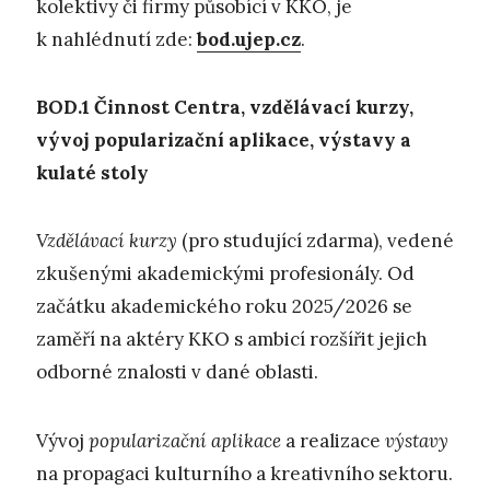
kolektivy či firmy působící v KKO, je
k nahlédnutí zde:
bod.ujep.cz
.
BOD.1
Č
innost Centra, vzdělávací kurzy,
vývoj popularizační aplikace,
výstavy a
kulaté stoly
Vzdělávací kurzy
(pro studující zdarma), vedené
zkušenými akademickými profesionály. Od
začátku akademického roku 2025/2026 se
zaměří na aktéry KKO s ambicí rozšířit jejich
odborné znalosti v dané oblasti.
Vývoj
popularizační aplikace
a realizace
výstavy
na propagaci kulturního a kreativního sektoru.