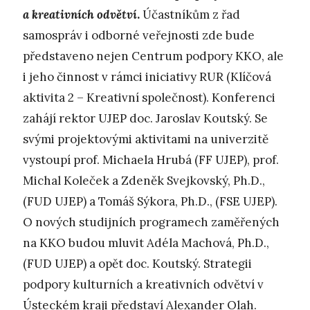
a kreativních odvětví
.
Účastníkům z řad
samospráv i odborné veřejnosti zde bude
představeno nejen Centrum podpory KKO, ale
i jeho činnost v rámci iniciativy RUR (Klíčová
aktivita 2 – Kreativní společnost). Konferenci
zahájí rektor UJEP doc. Jaroslav Koutský. Se
svými projektovými aktivitami na univerzitě
vystoupí prof. Michaela Hrubá (FF UJEP), prof.
Michal Koleček a Zdeněk Svejkovský, Ph.D.,
(FUD UJEP) a Tomáš Sýkora, Ph.D., (FSE UJEP).
O nových studijních programech zaměřených
na KKO budou mluvit Adéla Machová, Ph.D.,
(FUD UJEP) a opět doc. Koutský. Strategii
podpory kulturních a kreativních odvětví v
Ústeckém kraji představí Alexander Olah.