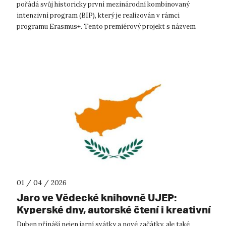
pořádá svůj historicky první mezinárodní kombinovaný
intenzivní program (BIP), který je realizován v rámci
programu Erasmus+. Tento premiérový projekt s názvem
„Just Transitions: Politics of C...
01 / 04 / 2026
Jaro ve Vědecké knihovně UJEP:
Kyperské dny, autorské čtení i kreativní
workshopy
Duben přináší nejen jarní svátky a nové začátky, ale také