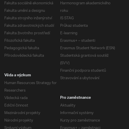
Fakulta sociálně ekonomická
Harmonogram akademického
Fakulta umění a designu
roku
Fakulta strojního inženýrství
IS STAG
Fakulta zdravotnických studií
Průkaz studenta
Fakulta životního prostředí
E-learning
Filozofická fakulta
Erasmus+ – studenti
Pedagogická fakulta
Erasmus Student Network (ESN)
Přírodovědecká fakulta
Studentská grantová soutěž
(SVV)
Finanční podpora studentů
Věda a výzkum
Stravování a ubytování
Human Resources Strategy for
Researchers
Vědecká rada
Pro zaměstnance
Ediční činnost
Aktuality
Mezinárodní projekty
Informační systémy
Národní projekty
Kurzy pro zaměstnance
Smluvní výzkum
Erasmus+ – zaměstnaci