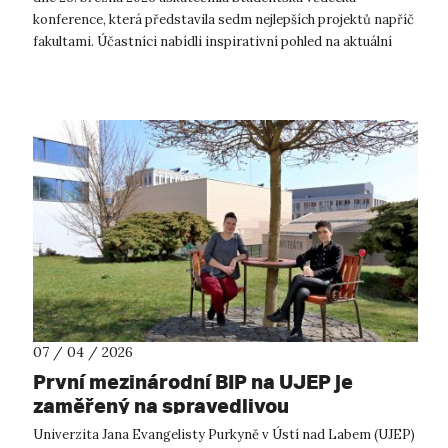
konference, která představila sedm nejlepších projektů napříč
fakultami. Účastníci nabídli inspirativní pohled na aktuální
témata současného v...
07 / 04 / 2026
První mezinárodní BIP na UJEP je
zaměřený na spravedlivou
transformaci
Univerzita Jana Evangelisty Purkyně v Ústí nad Labem (UJEP)