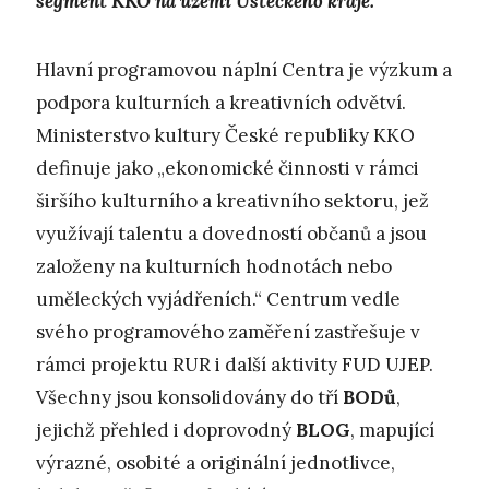
segment KKO na území Ústeckého kraje.
Hlavní programovou náplní Centra je výzkum a
podpora kulturních a kreativních odvětví.
Ministerstvo kultury České republiky KKO
definuje jako „ekonomické činnosti v rámci
širšího kulturního a kreativního sektoru, jež
využívají talentu a dovedností občanů a jsou
založeny na kulturních hodnotách nebo
uměleckých vyjádřeních.“ Centrum vedle
svého programového zaměření zastřešuje v
rámci projektu RUR i další aktivity FUD UJEP.
Všechny jsou konsolidovány do tří
BODů
,
jejichž přehled i doprovodný
BLOG
, mapující
výrazné, osobité a originální jednotlivce,