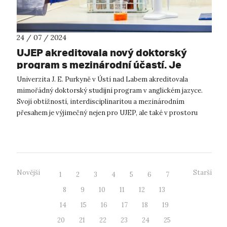
24 / 07 / 2024
UJEP akreditovala nový doktorský
program s mezinárodní účastí. Je
výzvou pro mladé vědce a vědkyně v
Univerzita J. E. Purkyně v Ústí nad Labem akreditovala
oblasti materiálů a biotechnologií
mimořádný doktorský studijní program v anglickém jazyce.
Svojí obtížností, interdisciplinaritou a mezinárodním
přesahem je výjimečný nejen pro UJEP, ale také v prostoru
českého vysokého školství. N...
Novější
Starší
1
2
3
4
5
6
7
8
9
10
11
12
13
14
15
16
17
18
19
20
21
22
23
24
25