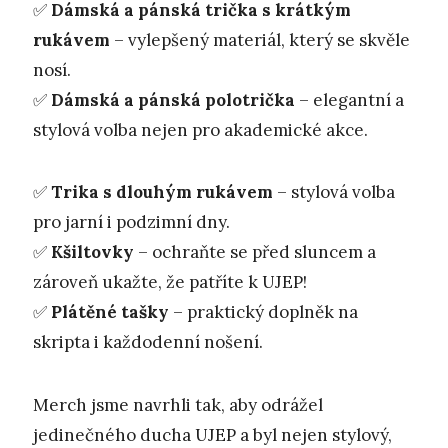
✅
Dámská a pánská trička
s krátkým
rukávem
– vylepšený materiál, který se skvěle
nosí.
✅
Dámská a pánská polotrička
– elegantní a
stylová volba nejen pro akademické akce.
✅
Trika s dlouhým rukávem
– stylová volba
pro jarní i podzimní dny.
✅
Kšiltovky
– ochraňte se před sluncem a
zároveň ukažte, že patříte k UJEP!
✅
Plátěné tašky
– praktický doplněk na
skripta i každodenní nošení.
Merch jsme navrhli tak, aby odrážel
jedinečného ducha UJEP a byl nejen stylový,