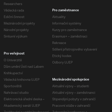
Researchers
Vědecká rada
Pro zaměstnance
Ediční činnost
Aktuality
Mezinárodní projekty
Informační systémy
Národní projekty
Kurzy pro zaměstnance
Smluvní výzkum
Erasmus+ – zaměstnaci
Rekreace
Sdílení přístrojového vybavení
Pro veřejnost
Etický kodex
O Univerzitě
Odbory UJEP
Dům umění Ústí nad Labem
Knihkupectví
Vědecká knihovna UJEP
Mezinárodní spolupráce
Sportoviště
Aktuální výzvy – studenti
Nahrávací studio
Aktuální výzvy – zaměstnanci
Elektronická úřední deska –
Stipendijní pobyty v zahraničí
Akademický senát UJEP
Pracovní stáže v zahraničí