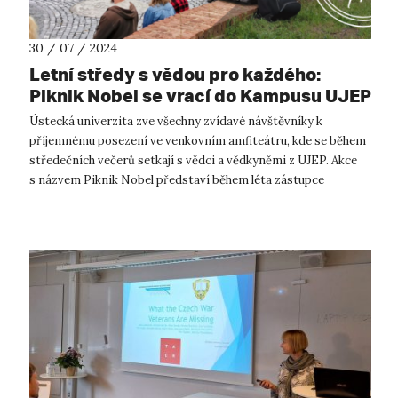
30 / 07 / 2024
Letní středy s vědou pro každého:
Piknik Nobel se vrací do Kampusu UJEP
Ústecká univerzita zve všechny zvídavé návštěvníky k
příjemnému posezení ve venkovním amfiteátru, kde se během
středečních večerů setkají s vědci a vědkyněmi z UJEP. Akce
s názvem Piknik Nobel představí během léta zástupce
pořadatelské fakulty životníh...