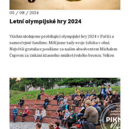
05 / 08 / 2024
Letní olympijské hry 2024
Všichni sledujeme probíhající olympijské hry 2024 v Paříži a
samozřejmě fandíme. Měli jsme tady svoje želízka v ohni.
Největší gratulace posíláme za naším absolventem Michalem
Čuprem za získání úžasného mušketýrského bronzu. Velkou
radost nám udělalo i...