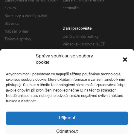
Zajišťování a vnitřní hodnocení
Zahraniční konference a
kvality
semináře
Konkurzy a volné pozice
Silverius
Další pracoviště
Napsali o nás
Centrum Informatiky
Tiskové zprávy
Vědecká knihovna UJEP
Správa kolejí a menz
Správa souhlasu se soubory
Univerzitní centrum podpory
Pro absolventy
cookie
Klub absolventů
Abychom mohli poskytovat co nejlepší zážitky, používáme technologie,
Silverius
jako jsou soubory cookie, které ukládají informace o zařízení a/nebo k nim
Pro uchazeče
přistupují. Souhlas s těmito technologiemi nám umožní zpracovávat údaje,
Přijímací řízení
jako je chování při prohlížení nebo jedinečné ID na těchto stránkách.
Neudělení souhlasu nebo jeho odvolání může negativně ovlivnit některé
E-prihlaska
Ochrana soukromí
funkce a vlastnosti.
Podmínky přijímacího řízení
Přípravné kurzy
Přijmout
Odmítnout