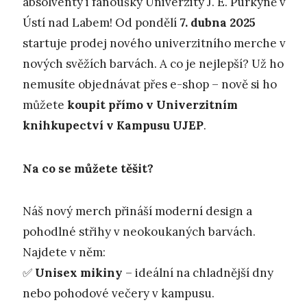
absolventy i fanoušky Univerzity J. E. Purkyně v
Ústí nad Labem! Od pondělí
7. dubna 2025
startuje prodej nového univerzitního merche v
nových svěžích barvách. A co je nejlepší? Už ho
nemusíte objednávat přes e-shop – nově si ho
můžete
koupit přímo v Univerzitním
knihkupectví v Kampusu UJEP
.
Na co se můžete těšit?
Náš nový merch přináší moderní design a
pohodlné střihy v neokoukaných barvách.
Najdete v něm:
✅
Unisex mikiny
– ideální na chladnější dny
nebo pohodové večery v kampusu.