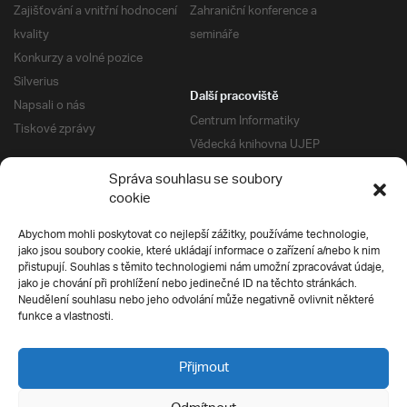
Zajišťování a vnitřní hodnocení
Zahraniční konference a
kvality
semináře
Konkurzy a volné pozice
Silverius
Další pracoviště
Napsali o nás
Centrum Informatiky
Tiskové zprávy
Vědecká knihovna UJEP
Správa kolejí a menz
Správa souhlasu se soubory
Univerzitní centrum podpory
Pro absolventy
cookie
Klub absolventů
Abychom mohli poskytovat co nejlepší zážitky, používáme technologie,
Silverius
jako jsou soubory cookie, které ukládají informace o zařízení a/nebo k nim
Pro uchazeče
přistupují. Souhlas s těmito technologiemi nám umožní zpracovávat údaje,
Přijímací řízení
jako je chování při prohlížení nebo jedinečné ID na těchto stránkách.
Neudělení souhlasu nebo jeho odvolání může negativně ovlivnit některé
E-prihlaska
Ochrana soukromí
funkce a vlastnosti.
Podmínky přijímacího řízení
Přípravné kurzy
Přijmout