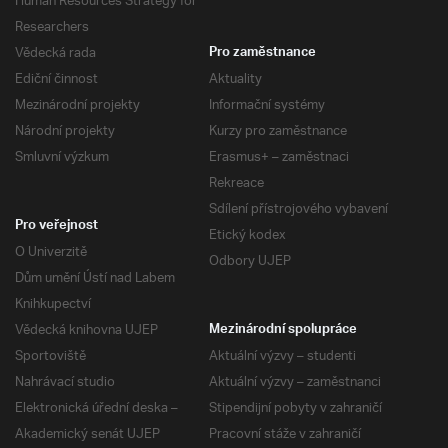
Human Resources Strategy for
Researchers
Vědecká rada
Pro zaměstnance
Ediční činnost
Aktuality
Mezinárodní projekty
Informační systémy
Národní projekty
Kurzy pro zaměstnance
Smluvní výzkum
Erasmus+ – zaměstnaci
Rekreace
Sdílení přístrojového vybavení
Pro veřejnost
Etický kodex
O Univerzitě
Odbory UJEP
Dům umění Ústí nad Labem
Knihkupectví
Vědecká knihovna UJEP
Mezinárodní spolupráce
Sportoviště
Aktuální výzvy – studenti
Nahrávací studio
Aktuální výzvy – zaměstnanci
Elektronická úřední deska –
Stipendijní pobyty v zahraničí
Akademický senát UJEP
Pracovní stáže v zahraničí