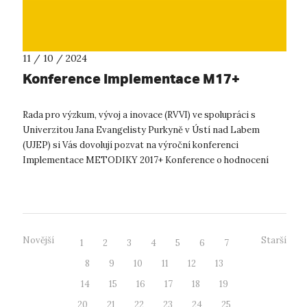
11 / 10 / 2024
Konference Implementace M17+
Rada pro výzkum, vývoj a inovace (RVVI) ve spolupráci s
Univerzitou Jana Evangelisty Purkyně v Ústí nad Labem
(UJEP) si Vás dovolují pozvat na výroční konferenci
Implementace METODIKY 2017+ Konference o hodnocení
podle Metodiky 2017+, která bude ten...
Novější
Starší
1
2
3
4
5
6
7
8
9
10
11
12
13
14
15
16
17
18
19
20
21
22
23
24
25