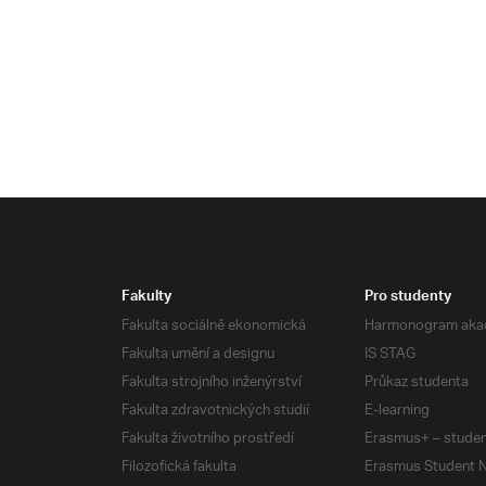
Fakulty
Pro studenty
Fakulta sociálně ekonomická
Harmonogram aka
Fakulta umění a designu
IS STAG
Fakulta strojního inženýrství
Průkaz studenta
Fakulta zdravotnických studií
E-learning
Fakulta životního prostředí
Erasmus+ – studen
Filozofická fakulta
Erasmus Student N