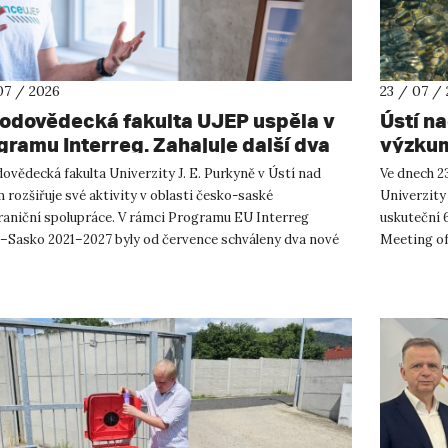
07 / 2026
23 / 07 /
rodovědecká fakulta UJEP uspěla v
Ústí n
gramu Interreg. Zahajuje další dva
výzkum
shraniční projekty se saskými
ovědecká fakulta Univerzity J. E. Purkyně v Ústí nad
Ve dnech 23
tnery
rozšiřuje své aktivity v oblasti česko-saské
Univerzity
raniční spolupráce. V rámci Programu EU Interreg
uskuteční 
–Sasko 2021–2027 byly od července schváleny dva nové
Meeting of
ty, které propojí české ...
přírodověd