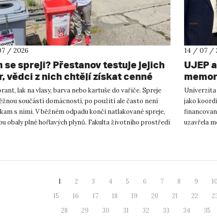
07 / 2026
14 / 07 /
 se spreji? Přestanov testuje jejich
UJEP a
, vědci z nich chtějí získat cenné
memora
y
podnik
ant, lak na vlasy, barva nebo kartuše do vařiče. Spreje
Univerzita
výzku
ěžnou součástí domácností, po použití ale často není
jako koor
 kam s nimi. V běžném odpadu končí natlakované spreje,
financovan
ou obaly plné hořlavých plynů. Fakulta životního prostředí
uzavřela m
podnikání a
1
2
3
4
5
6
7
8
9
1
15
16
17
18
19
20
21
22
2
28
29
30
31
32
33
34
35