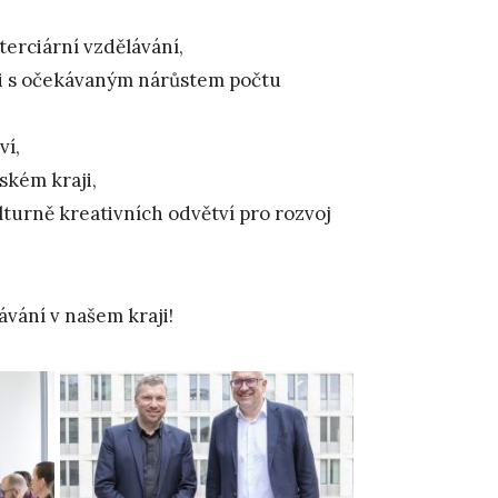
erciární vzdělávání,
sti s očekávaným nárůstem počtu
ví,
ském kraji,
urně kreativních odvětví pro rozvoj
vání v našem kraji!