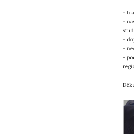
– tr
– na
stud
– do
– ne
– po
regi
Děku