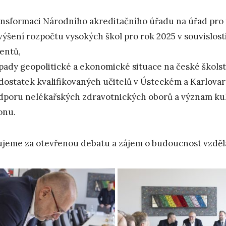
ansformaci Národního akreditačního úřadu na úřad pro t
výšení rozpočtu vysokých škol pro rok 2025 v souvislo
entů,
pady geopolitické a ekonomické situace na české školst
dostatek kvalifikovaných učitelů v Ústeckém a Karlovar
dporu nelékařských zdravotnických oborů a význam kult
onu.
jeme za otevřenou debatu a zájem o budoucnost vzdělá