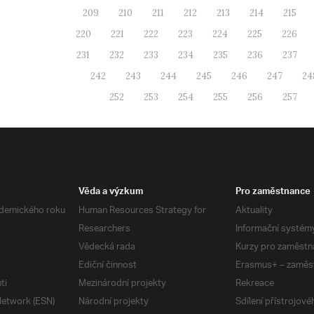
209
210
211
212
213
214
215
220
221
222
223
224
225
226
231
232
233
234
235
236
237
242
243
244
245
246
247
24
252
253
254
255
256
257
Věda a výzkum
Pro zaměstnance
demického roku
Human Resources Strategy for
Aktuality
Researchers
Informační systém
Vědecká rada
Kurzy pro zaměstn
Ediční činnost
Erasmus+ – zaměs
ti
Mezinárodní projekty
Rekreace
etwork (ESN)
Národní projekty
Sdílení přístrojov