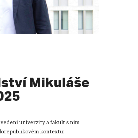
lství Mikuláše
2025
 vedení univerzity a fakult s ním
celorepublikovém kontextu: