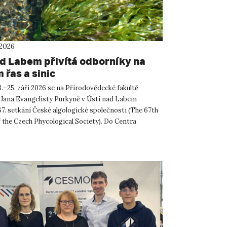
 2026
ad Labem přivítá odborníky na
 řas a sinic
.–25. září 2026 se na Přírodovědecké fakultě
 Jana Evangelisty Purkyně v Ústí nad Labem
67. setkání České algologické společnosti (The 67th
 the Czech Phycological Society). Do Centra
ných a technickýc...