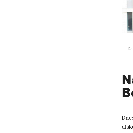
Do
N
B
Dnes
disk