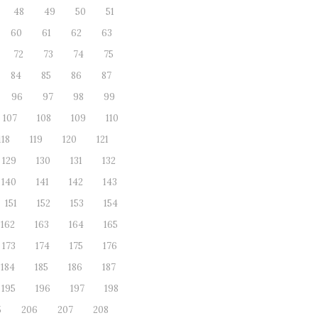
48
49
50
51
60
61
62
63
72
73
74
75
84
85
86
87
96
97
98
99
107
108
109
110
118
119
120
121
129
130
131
132
140
141
142
143
151
152
153
154
162
163
164
165
173
174
175
176
184
185
186
187
195
196
197
198
5
206
207
208