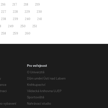
216
217
218
219
227
228
229
230
238
239
240
241
8
249
250
251
258
259
260
Pro veřejnost
O Univerzitě
y
Dům umění Ústí nad Labem
ance
Knihkupectví
tnaci
Vědecká knihovna UJEP
Sportoviště
ého vybavení
Nahrávací studio