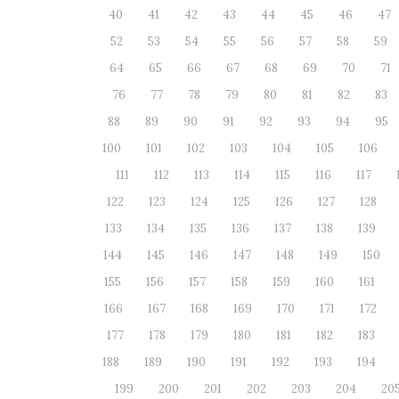
40
41
42
43
44
45
46
47
52
53
54
55
56
57
58
59
64
65
66
67
68
69
70
71
76
77
78
79
80
81
82
83
88
89
90
91
92
93
94
95
100
101
102
103
104
105
106
111
112
113
114
115
116
117
122
123
124
125
126
127
128
133
134
135
136
137
138
139
144
145
146
147
148
149
150
155
156
157
158
159
160
161
166
167
168
169
170
171
172
177
178
179
180
181
182
183
188
189
190
191
192
193
194
199
200
201
202
203
204
20