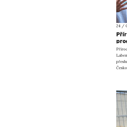
24 / 
Pří
pro
pře
Přírod
par
Labem 
přesh
Česko
projek