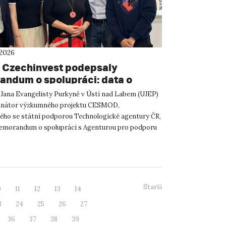
 2026
 Czechinvest podepsaly
ndum o spolupráci: data o
atelském prostředí posílí
 Jana Evangelisty Purkyně v Ústí nad Labem (UJEP)
m CESMOD
dinátor výzkumného projektu CESMOD,
ého se státní podporou Technologické agentury ČR,
emorandum o spolupráci s Agenturou pro podporu
 investic CzechInve...
Starší
0
11
12
13
14
3
24
25
26
27
36
37
38
39