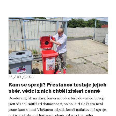
přírodovědných a technickýc...
22 / 07 / 2026
Kam se spreji? Přestanov testuje jejich
sběr, vědci z nich chtějí získat cenné
kovy
Deodorant, lak na vlasy, barva nebo kartuše do vařiče. Spreje
jsou běžnou součástí domácností, po použití ale často není
jasné, kam s nimi. V běžném odpadu končí natlakované spreje,
což jsou obaly plné hořlavých plynů. Fakulta životního