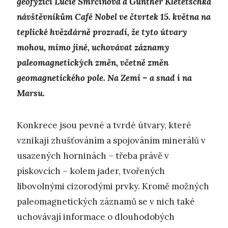
geofyzici Lucie Smrčinová a Günther Kletetschka
návštěvníkům Café Nobel ve čtvrtek 15. května na
teplické hvězdárně prozradí, že tyto útvary
mohou, mimo jiné, uchovávat záznamy
paleomagnetických změn, včetně změn
geomagnetického pole. Na Zemi – a snad i na
Marsu.
Konkrece jsou pevné a tvrdé útvary, které
vznikají zhušťováním a spojováním minerálů v
usazených horninách – třeba právě v
pískovcích – kolem jader, tvořených
libovolnými cizorodými prvky. Kromě možných
paleomagnetických záznamů se v nich také
uchovávají informace o dlouhodobých