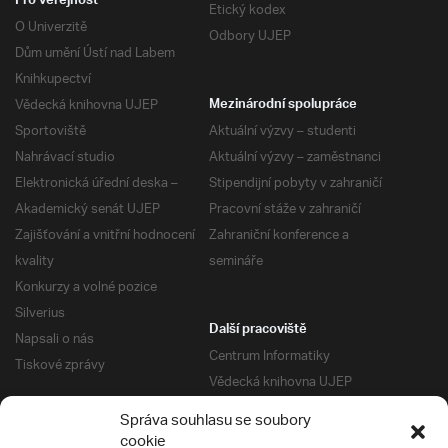
Pro veřejnost
Etický kodex
O Univerzitě
Odbory UJEP
Dům umění Ústí nad Labem
Knihkupectví
Vědecká knihovna UJEP
Mezinárodní spolupráce
Sportoviště
Aktuální výzvy – studenti
Nahrávací studio
Aktuální výzvy – zaměstnanci
Elektronická úřední deska –
Stipendijní pobyty v zahraničí
Akademický senát UJEP
Pracovní stáže v zahraničí
Zajišťování a vnitřní hodnocení
Zahraniční konference a
kvality
semináře
Konkurzy a volné pozice
Silverius
Další pracoviště
Napsali o nás
Centrum Informatiky
Tiskové zprávy
Vědecká knihovna UJEP
Správa kolejí a menz
Správa souhlasu se soubory
Univerzitní centrum podpory
Pro absolventy
cookie