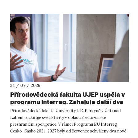
24 / 07 / 2026
Přírodovědecká fakulta UJEP uspěla v
programu Interreg. Zahajuje další dva
přeshraniční projekty se saskými
Přírodovědecká fakulta Univerzity J. E. Purkyně v Ústí nad
partnery
Labem rozšiřuje své aktivity v oblasti česko-saské
přeshraniční spolupráce. V rámci Programu EU Interreg
Česko–Sasko 2021–2027 byly od července schváleny dva nové
projekty, které propojí české ...