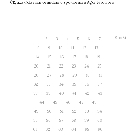
ČR, uzavřela memorandum o spolupráci s Agenturou pro
podporu podnikání a investic CzechInve...
Starší
1
2
3
4
5
6
7
8
9
10
11
12
13
14
15
16
17
18
19
20
21
22
23
24
25
26
27
28
29
30
31
32
33
34
35
36
37
38
39
40
41
42
43
44
45
46
47
48
49
50
51
52
53
54
55
56
57
58
59
60
61
62
63
64
65
66