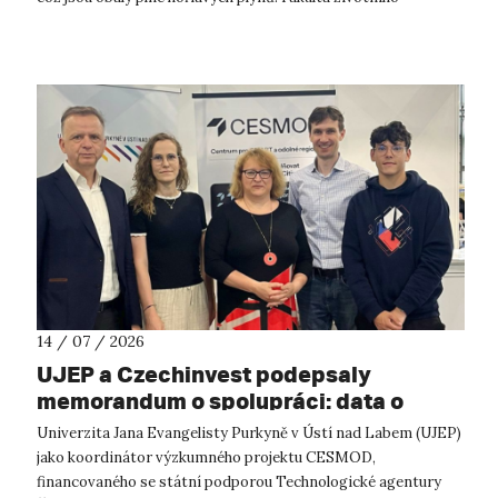
prostředí UJ...
14 / 07 / 2026
UJEP a Czechinvest podepsaly
memorandum o spolupráci: data o
podnikatelském prostředí posílí
Univerzita Jana Evangelisty Purkyně v Ústí nad Labem (UJEP)
výzkum CESMOD
jako koordinátor výzkumného projektu CESMOD,
financovaného se státní podporou Technologické agentury