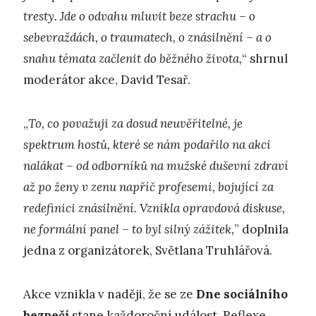
tresty. Jde o odvahu mluvit beze strachu – o
sebevraždách, o traumatech, o znásilnění – a o
snahu témata začlenit do běžného života,
“ shrnul
moderátor akce, David Tesař.
„
To, co považuji za dosud neuvěřitelné, je
spektrum hostů, které se nám podařilo na akci
nalákat – od odborníků na mužské duševní zdraví
až po ženy v zenu napříč profesemi, bojující za
redefinici znásilnění. Vznikla opravdová diskuse,
ne formální panel – to byl silný zážitek,
” doplnila
jedna z organizátorek, Světlana Truhlářová.
Akce vznikla v naději, že se ze
Dne sociálního
bezpečí
stane každoroční událost. Reflexe