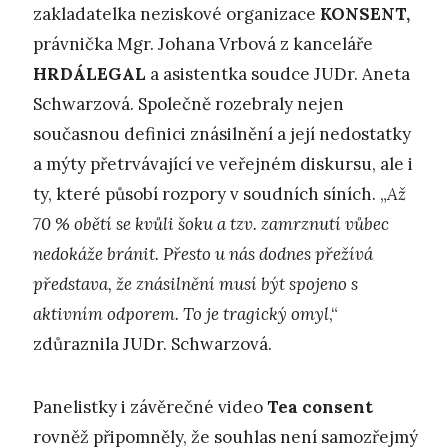
zakladatelka neziskové organizace
KONSENT,
právnička Mgr. Johana Vrbová z kanceláře
HRDÁLEGAL
a asistentka soudce JUDr. Aneta
Schwarzová. Společně rozebraly nejen
současnou definici znásilnění a její nedostatky
a mýty přetrvávající ve veřejném diskursu, ale i
ty, které působí rozpory v soudních síních. „
Až
70 % obětí se kvůli šoku a tzv. zamrznutí vůbec
nedokáže bránit. Přesto u nás dodnes přežívá
představa, že znásilnění musí být spojeno s
aktivním odporem. To je tragický omyl
,“
zdůraznila JUDr. Schwarzová.
Panelistky i závěrečné video
Tea consent
rovněž připomněly, že souhlas není samozřejmý