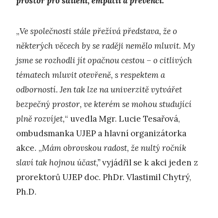
prostor pro sdílení, empatii a prevenci.
„
Ve společnosti stále přežívá představa, že o
některých věcech by se raději nemělo mluvit. My
jsme se rozhodli jít opačnou cestou – o citlivých
tématech mluvit otevřeně, s respektem a
odborností. Jen tak lze na univerzitě vytvářet
bezpečný prostor, ve kterém se mohou studující
plně rozvíjet,
“ uvedla Mgr. Lucie Tesařová,
ombudsmanka UJEP a hlavní organizátorka
akce. „
Mám obrovskou radost, že nultý ročník
slaví tak hojnou účast,”
vyjádřil se k akci jeden z
prorektorů UJEP doc. PhDr. Vlastimil Chytrý,
Ph.D.