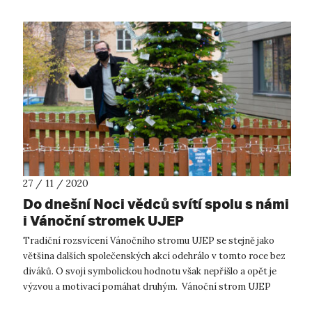
27 / 11 / 2020
Do dnešní Noci vědců svítí spolu s námi
i Vánoční stromek UJEP
Tradiční rozsvícení Vánočního stromu UJEP se stejně jako
většina dalších společenských akcí odehrálo v tomto roce bez
diváků. O svoji symbolickou hodnotu však nepřišlo a opět je
výzvou a motivací pomáhat druhým. Vánoční strom UJEP
rozsvítil letos r...