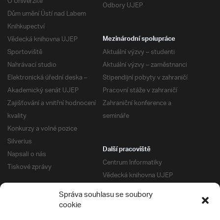
O Univerzitě
Odbory UJEP
Dům umění Ústí nad Labem
Knihkupectví
Vědecká knihovna UJEP
Mezinárodní spolupráce
Sportoviště
Aktuální výzvy – studenti
Nahrávací studio
Aktuální výzvy – zaměstnanci
Elektronická úřední deska –
Stipendijní pobyty v zahraničí
Akademický senát UJEP
Pracovní stáže v zahraničí
Zajišťování a vnitřní hodnocení
Zahraniční konference a
kvality
semináře
Konkurzy a volné pozice
Silverius
Další pracoviště
Napsali o nás
Centrum Informatiky
Tiskové zprávy
Vědecká knihovna UJEP
Správa kolejí a menz
Správa souhlasu se soubory
Univerzitní centrum podpory
Pro absolventy
cookie
Klub absolventů