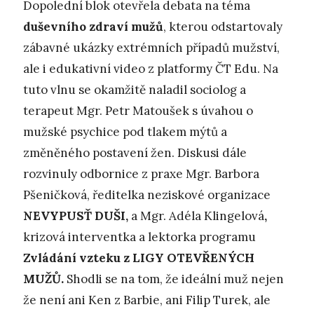
Dopolední blok otevřela debata na téma
duševního zdraví mužů
, kterou odstartovaly
zábavné ukázky extrémních případů mužství,
ale i edukativní video z platformy ČT Edu. Na
tuto vlnu se okamžitě naladil sociolog a
terapeut Mgr. Petr Matoušek s úvahou o
mužské psychice pod tlakem mýtů a
změněného postavení žen. Diskusi dále
rozvinuly odbornice z praxe Mgr. Barbora
Pšeničková, ředitelka neziskové organizace
NEVYPUSŤ DUŠI,
a Mgr. Adéla Klingelová
,
krizová interventka a lektorka programu
Zvládání vzteku z LIGY OTEVŘENÝCH
MUŽŮ.
Shodli se na tom, že ideální muž nejen
že není ani Ken z Barbie, ani Filip Turek, ale