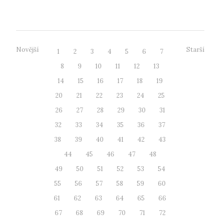
TRVÁ pracovní povinnost pro PREZENČNÍ stu...
Novější
Starší
1
2
3
4
5
6
7
8
9
10
11
12
13
14
15
16
17
18
19
20
21
22
23
24
25
26
27
28
29
30
31
32
33
34
35
36
37
38
39
40
41
42
43
44
45
46
47
48
49
50
51
52
53
54
55
56
57
58
59
60
61
62
63
64
65
66
67
68
69
70
71
72