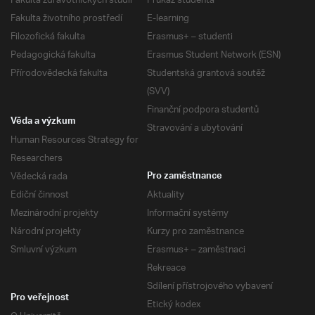
Fakulta zdravotnických studií
Průkaz studenta
Fakulta životního prostředí
E-learning
Filozofická fakulta
Erasmus+ – studenti
Pedagogická fakulta
Erasmus Student Network (ESN)
Přírodovědecká fakulta
Studentská grantová soutěž
(SVV)
Finanční podpora studentů
Věda a výzkum
Stravování a ubytování
Human Resources Strategy for
Researchers
Vědecká rada
Pro zaměstnance
Ediční činnost
Aktuality
Mezinárodní projekty
Informační systémy
Národní projekty
Kurzy pro zaměstnance
Smluvní výzkum
Erasmus+ – zaměstnaci
Rekreace
Sdílení přístrojového vybavení
Pro veřejnost
Etický kodex