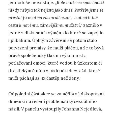
jednoduše neexistuje. „
Role muže ve společnosti
nikdy nebyla tak nejistá jako dnes. Potřebujeme se
přestat fixovat na zastaralé vzory, a otevřít tak
cestu k novému, zdravějšímu mužství
,“ zaznělo v
jedné z diskusních výměn, do které se zapojilo
i publikum. Úplným závěrem se potom stalo
potvrzení premisy, že muži pláčou, a že to bývá
právě společenský tlak na výkonnost a
potlačování emocí, které vedou k úzkostem či
drastickým činům v podobě sebevražd, které
muži páchají až 4x častěji než ženy.
Odpolední část akce se zaměřila v lidskoprávní
dimenzi na řešení problematiky sexuálního
násilí. V panelu vystoupily Johanna Nejedlová,