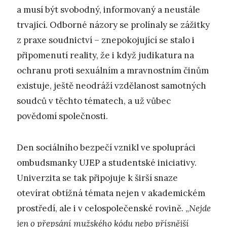
a musí být svobodný, informovaný a neustále
trvající. Odborné názory se prolínaly se zážitky
z praxe soudnictví – znepokojující se stalo i
připomenutí reality, že i když judikatura na
ochranu proti sexuálním a mravnostním činům
existuje, ještě neodráží vzdělanost samotných
soudců v těchto tématech, a už vůbec
povědomí společnosti.
Den sociálního bezpečí vznikl ve spolupráci
ombudsmanky UJEP a studentské iniciativy.
Univerzita se tak připojuje k širší snaze
otevírat obtížná témata nejen v akademickém
prostředí, ale i v celospolečenské rovině. „
Nejde
jen o přepsání mužského kódu nebo přísnější