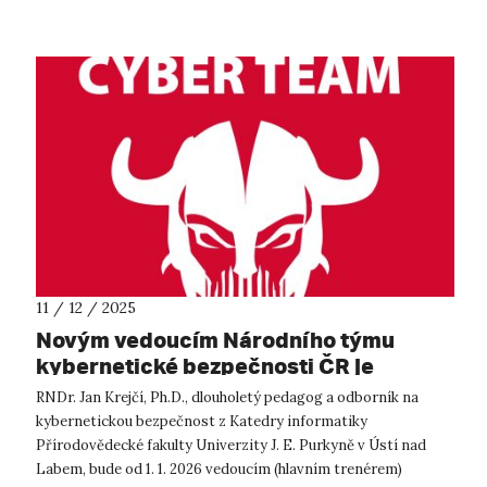
11 / 12 / 2025
Novým vedoucím Národního týmu
kybernetické bezpečnosti ČR je
akademik z UJEP
RNDr. Jan Krejčí, Ph.D., dlouholetý pedagog a odborník na
kybernetickou bezpečnost z Katedry informatiky
Přírodovědecké fakulty Univerzity J. E. Purkyně v Ústí nad
Labem, bude od 1. 1. 2026 vedoucím (hlavním trenérem)