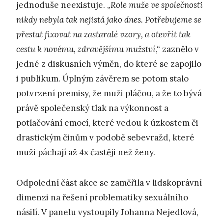
jednoduše neexistuje. „
Role muže ve společnosti
nikdy nebyla tak nejistá jako dnes. Potřebujeme se
přestat fixovat na zastaralé vzory, a otevřít tak
cestu k novému, zdravějšímu mužství
,“ zaznělo v
jedné z diskusních výměn, do které se zapojilo
i publikum. Úplným závěrem se potom stalo
potvrzení premisy, že muži pláčou, a že to bývá
právě společenský tlak na výkonnost a
potlačování emocí, které vedou k úzkostem či
drastickým činům v podobě sebevražd, které
muži páchají až 4x častěji než ženy.
Odpolední část akce se zaměřila v lidskoprávní
dimenzi na řešení problematiky sexuálního
násilí. V panelu vystoupily Johanna Nejedlová,