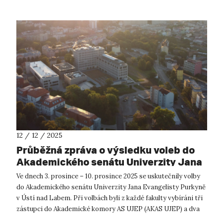
12 / 12 / 2025
Průběžná zpráva o výsledku voleb do
Akademického senátu Univerzity Jana
Evangelisty Purkyně v Ústí nad Labem
Ve dnech 3. prosince – 10. prosince 2025 se uskutečnily volby
do Akademického senátu Univerzity Jana Evangelisty Purkyně
v Ústí nad Labem. Při volbách byli z každé fakulty vybíráni tři
zástupci do Akademické komory AS UJEP (AKAS UJEP) a dva
zástupci do...