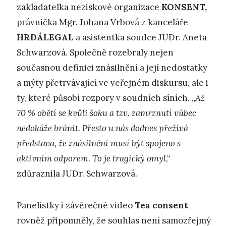
zakladatelka neziskové organizace
KONSENT,
právnička Mgr. Johana Vrbová z kanceláře
HRDÁLEGAL
a asistentka soudce JUDr. Aneta
Schwarzová. Společně rozebraly nejen
současnou definici znásilnění a její nedostatky
a mýty přetrvávající ve veřejném diskursu, ale i
ty, které působí rozpory v soudních síních. „
Až
70 % obětí se kvůli šoku a tzv. zamrznutí vůbec
nedokáže bránit. Přesto u nás dodnes přežívá
představa, že znásilnění musí být spojeno s
aktivním odporem. To je tragický omyl
,“
zdůraznila JUDr. Schwarzová.
Panelistky i závěrečné video
Tea consent
rovněž připomněly, že souhlas není samozřejmý