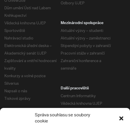
O Univerzitě
Odbory UJEP
Dům umění Ústí nad Labem
Knihkupectví
Vědecká knihovna UJEP
Mezinárodní spolupráce
Sportoviště
Aktuální výzvy – studenti
Nahrávací studio
Aktuální výzvy – zaměstnanci
Elektronická úřední deska –
Stipendijní pobyty v zahraničí
Akademický senát UJEP
Pracovní stáže v zahraničí
Zajišťování a vnitřní hodnocení
Zahraniční konference a
kvality
semináře
Konkurzy a volné pozice
Silverius
Další pracoviště
Napsali o nás
Centrum Informatiky
Tiskové zprávy
Vědecká knihovna UJEP
Správa kolejí a menz
Správa souhlasu se soubory
Univerzitní centrum podpory
Pro absolventy
cookie
Klub absolventů