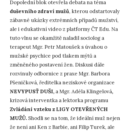
Dopolední blok otevřela debata na téma
duševního zdraví mužů
, kterou odstartovaly
zábavné ukázky extrémních případů mužství,
ale i edukativní video z platformy ČT Edu. Na
tuto vlnu se okamžitě naladil sociolog a
terapeut Mgr. Petr Matoušek s úvahou o
mužské psychice pod tlakem mýtů a
změněného postavení žen. Diskusi dále
rozvinuly odbornice z praxe Mgr. Barbora
Pšeničková, ředitelka neziskové organizace
NEVYPUSŤ DUŠI,
a Mgr. Adéla Klingelová
,
krizová interventka a lektorka programu
Zvládání vzteku z LIGY OTEVŘENÝCH
MUŽŮ.
Shodli se na tom, že ideální muž nejen
že není ani Ken z Barbie, ani Filip Turek, ale