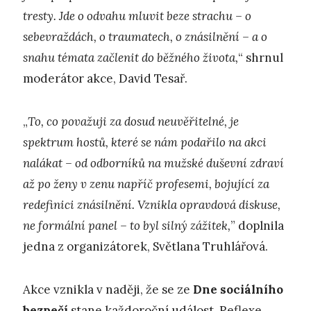
tresty. Jde o odvahu mluvit beze strachu – o
sebevraždách, o traumatech, o znásilnění – a o
snahu témata začlenit do běžného života,
“ shrnul
moderátor akce, David Tesař.
„
To, co považuji za dosud neuvěřitelné, je
spektrum hostů, které se nám podařilo na akci
nalákat – od odborníků na mužské duševní zdraví
až po ženy v zenu napříč profesemi, bojující za
redefinici znásilnění. Vznikla opravdová diskuse,
ne formální panel – to byl silný zážitek,
” doplnila
jedna z organizátorek, Světlana Truhlářová.
Akce vznikla v naději, že se ze
Dne sociálního
bezpečí
stane každoroční událost. Reflexe