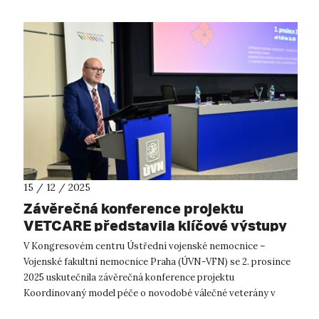
15 / 12 / 2025
Závěrečná konference projektu
VETCARE představila klíčové výstupy
systému péče o novodobé válečné
V Kongresovém centru Ústřední vojenské nemocnice –
veterány
Vojenské fakultní nemocnice Praha (ÚVN-VFN) se 2. prosince
2025 uskutečnila závěrečná konference projektu
Koordinovaný model péče o novodobé válečné veterány v
České republice. Projekt se zaměřuje na v...