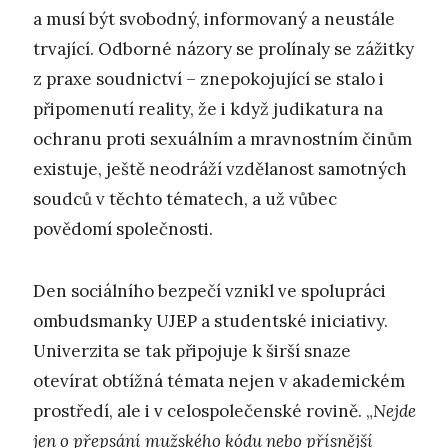
a musí být svobodný, informovaný a neustále
trvající. Odborné názory se prolínaly se zážitky
z praxe soudnictví – znepokojující se stalo i
připomenutí reality, že i když judikatura na
ochranu proti sexuálním a mravnostním činům
existuje, ještě neodráží vzdělanost samotných
soudců v těchto tématech, a už vůbec
povědomí společnosti.
Den sociálního bezpečí vznikl ve spolupráci
ombudsmanky UJEP a studentské iniciativy.
Univerzita se tak připojuje k širší snaze
otevírat obtížná témata nejen v akademickém
prostředí, ale i v celospolečenské rovině. „
Nejde
jen o přepsání mužského kódu nebo přísnější