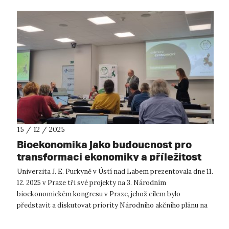
15 / 12 / 2025
Bioekonomika jako budoucnost pro
transformaci ekonomiky a příležitost
pro výzkum
Univerzita J. E. Purkyně v Ústí nad Labem prezentovala dne 11.
12. 2025 v Praze tři své projekty na 3. Národním
bioekonomickém kongresu v Praze, jehož cílem bylo
představit a diskutovat priority Národního akčního plánu na
podporu bioekonomiky a ukázat ...