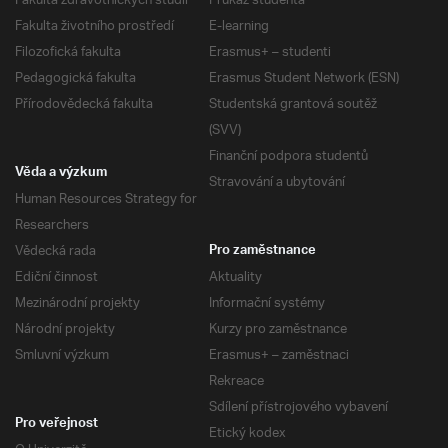
Fakulta zdravotnických studií
Průkaz studenta
Fakulta životního prostředí
E-learning
Filozofická fakulta
Erasmus+ – studenti
Pedagogická fakulta
Erasmus Student Network (ESN)
Přírodovědecká fakulta
Studentská grantová soutěž
(SVV)
Finanční podpora studentů
Věda a výzkum
Stravování a ubytování
Human Resources Strategy for
Researchers
Vědecká rada
Pro zaměstnance
Ediční činnost
Aktuality
Mezinárodní projekty
Informační systémy
Národní projekty
Kurzy pro zaměstnance
Smluvní výzkum
Erasmus+ – zaměstnaci
Rekreace
Sdílení přístrojového vybavení
Pro veřejnost
Etický kodex