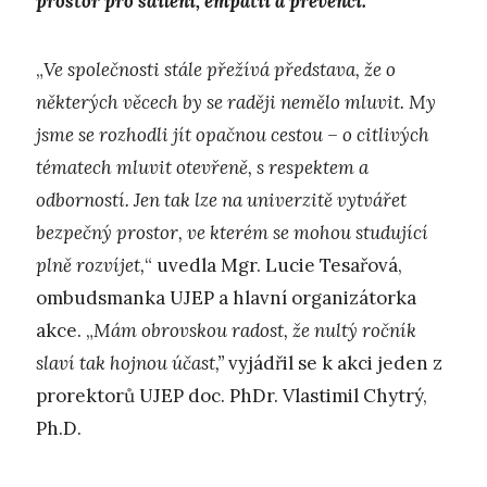
prostor pro sdílení, empatii a prevenci.
„
Ve společnosti stále přežívá představa, že o
některých věcech by se raději nemělo mluvit. My
jsme se rozhodli jít opačnou cestou – o citlivých
tématech mluvit otevřeně, s respektem a
odborností. Jen tak lze na univerzitě vytvářet
bezpečný prostor, ve kterém se mohou studující
plně rozvíjet,
“ uvedla Mgr. Lucie Tesařová,
ombudsmanka UJEP a hlavní organizátorka
akce. „
Mám obrovskou radost, že nultý ročník
slaví tak hojnou účast,”
vyjádřil se k akci jeden z
prorektorů UJEP doc. PhDr. Vlastimil Chytrý,
Ph.D.