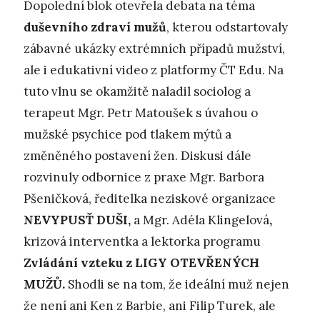
Dopolední blok otevřela debata na téma
duševního zdraví mužů
, kterou odstartovaly
zábavné ukázky extrémních případů mužství,
ale i edukativní video z platformy ČT Edu. Na
tuto vlnu se okamžitě naladil sociolog a
terapeut Mgr. Petr Matoušek s úvahou o
mužské psychice pod tlakem mýtů a
změněného postavení žen. Diskusi dále
rozvinuly odbornice z praxe Mgr. Barbora
Pšeničková, ředitelka neziskové organizace
NEVYPUSŤ DUŠI,
a Mgr. Adéla Klingelová
,
krizová interventka a lektorka programu
Zvládání vzteku z LIGY OTEVŘENÝCH
MUŽŮ.
Shodli se na tom, že ideální muž nejen
že není ani Ken z Barbie, ani Filip Turek, ale