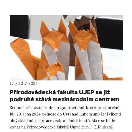
17 / 10 / 2024
Přírodovědecká fakulta UJEP se již
podruhé stává mezinárodním centrem
origami
Sedmnácté mezinárodní origami setkání, které se uskuteční
18.–20. října 2024, přinese do Ústí nad Labem unikátní víkend
plný skládání, inspirace i zahraničních hostů. Akce se bude
konat na Přírodovědecké fakultě Univerzity J. E. Purkyně