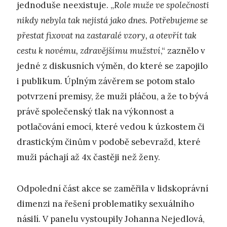
jednoduše neexistuje. „
Role muže ve společnosti
nikdy nebyla tak nejistá jako dnes. Potřebujeme se
přestat fixovat na zastaralé vzory, a otevřít tak
cestu k novému, zdravějšímu mužství
,“ zaznělo v
jedné z diskusních výměn, do které se zapojilo
i publikum. Úplným závěrem se potom stalo
potvrzení premisy, že muži pláčou, a že to bývá
právě společenský tlak na výkonnost a
potlačování emocí, které vedou k úzkostem či
drastickým činům v podobě sebevražd, které
muži páchají až 4x častěji než ženy.
Odpolední část akce se zaměřila v lidskoprávní
dimenzi na řešení problematiky sexuálního
násilí. V panelu vystoupily Johanna Nejedlová,