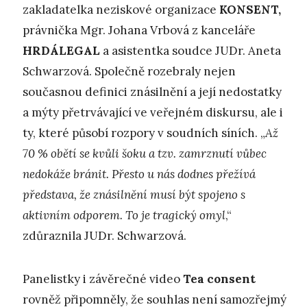
zakladatelka neziskové organizace
KONSENT,
právnička Mgr. Johana Vrbová z kanceláře
HRDÁLEGAL
a asistentka soudce JUDr. Aneta
Schwarzová. Společně rozebraly nejen
současnou definici znásilnění a její nedostatky
a mýty přetrvávající ve veřejném diskursu, ale i
ty, které působí rozpory v soudních síních. „
Až
70 % obětí se kvůli šoku a tzv. zamrznutí vůbec
nedokáže bránit. Přesto u nás dodnes přežívá
představa, že znásilnění musí být spojeno s
aktivním odporem. To je tragický omyl
,“
zdůraznila JUDr. Schwarzová.
Panelistky i závěrečné video
Tea consent
rovněž připomněly, že souhlas není samozřejmý