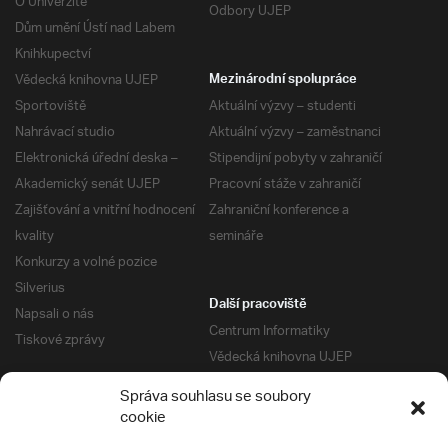
O Univerzitě
Odbory UJEP
Dům umění Ústí nad Labem
Knihkupectví
Vědecká knihovna UJEP
Mezinárodní spolupráce
Sportoviště
Aktuální výzvy – studenti
Nahrávací studio
Aktuální výzvy – zaměstnanci
Elektronická úřední deska –
Stipendijní pobyty v zahraničí
Akademický senát UJEP
Pracovní stáže v zahraničí
Zajišťování a vnitřní hodnocení
Zahraniční konference a
kvality
semináře
Konkurzy a volné pozice
Silverius
Další pracoviště
Napsali o nás
Centrum Informatiky
Tiskové zprávy
Vědecká knihovna UJEP
Správa kolejí a menz
Správa souhlasu se soubory
Univerzitní centrum podpory
Pro absolventy
cookie
Klub absolventů