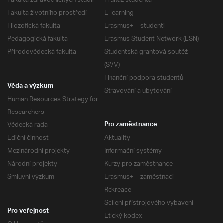
Fakulta zdravotnických studií
Průkaz studenta
Fakulta životního prostředí
E-learning
Filozofická fakulta
Erasmus+ – studenti
Pedagogická fakulta
Erasmus Student Network (ESN)
Přírodovědecká fakulta
Studentská grantová soutěž
(SVV)
Finanční podpora studentů
Věda a výzkum
Stravování a ubytování
Human Resources Strategy for
Researchers
Vědecká rada
Pro zaměstnance
Ediční činnost
Aktuality
Mezinárodní projekty
Informační systémy
Národní projekty
Kurzy pro zaměstnance
Smluvní výzkum
Erasmus+ – zaměstnaci
Rekreace
Sdílení přístrojového vybavení
Pro veřejnost
Etický kodex