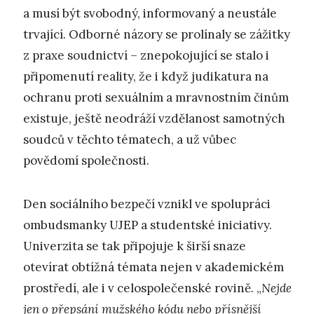
a musí být svobodný, informovaný a neustále
trvající. Odborné názory se prolínaly se zážitky
z praxe soudnictví – znepokojující se stalo i
připomenutí reality, že i když judikatura na
ochranu proti sexuálním a mravnostním činům
existuje, ještě neodráží vzdělanost samotných
soudců v těchto tématech, a už vůbec
povědomí společnosti.
Den sociálního bezpečí vznikl ve spolupráci
ombudsmanky UJEP a studentské iniciativy.
Univerzita se tak připojuje k širší snaze
otevírat obtížná témata nejen v akademickém
prostředí, ale i v celospolečenské rovině. „
Nejde
jen o přepsání mužského kódu nebo přísnější