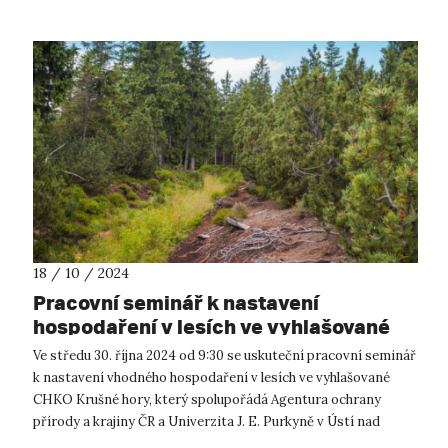
18 / 10 / 2024
Pracovní seminář k nastavení
hospodaření v lesích ve vyhlašované
CHKO Krušné hory
Ve středu 30. října 2024 od 9:30 se uskuteční pracovní seminář
k nastavení vhodného hospodaření v lesích ve vyhlašované
CHKO Krušné hory, který spolupořádá Agentura ochrany
přírody a krajiny ČR a Univerzita J. E. Purkyně v Ústí nad
Labem. Seminář se...