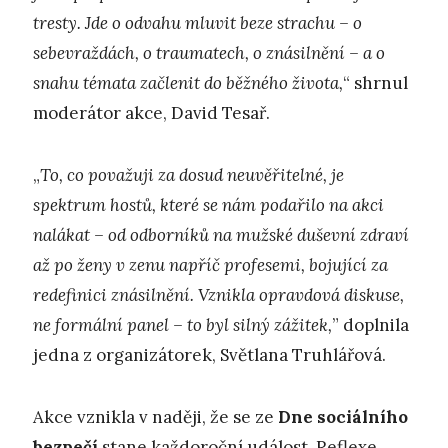
tresty. Jde o odvahu mluvit beze strachu – o
sebevraždách, o traumatech, o znásilnění – a o
snahu témata začlenit do běžného života,
“ shrnul
moderátor akce, David Tesař.
„
To, co považuji za dosud neuvěřitelné, je
spektrum hostů, které se nám podařilo na akci
nalákat – od odborníků na mužské duševní zdraví
až po ženy v zenu napříč profesemi, bojující za
redefinici znásilnění. Vznikla opravdová diskuse,
ne formální panel – to byl silný zážitek,
” doplnila
jedna z organizátorek, Světlana Truhlářová.
Akce vznikla v naději, že se ze
Dne sociálního
bezpečí
stane každoroční událost. Reflexe