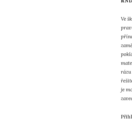
RNDr
Ve šk
prav
přín
zamě
pokl
mate
rázu
řeši
je m
zave
Přih