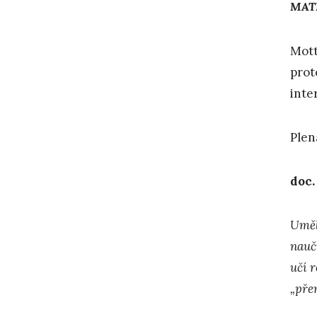
MATE
Mott
prot
inte
Plen
doc.
Umělá
nauč
učí 
„pře