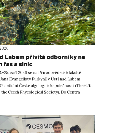
 2026
ad Labem přivítá odborníky na
 řas a sinic
.–25. září 2026 se na Přírodovědecké fakultě
 Jana Evangelisty Purkyně v Ústí nad Labem
67. setkání České algologické společnosti (The 67th
 the Czech Phycological Society). Do Centra
ných a technickýc...