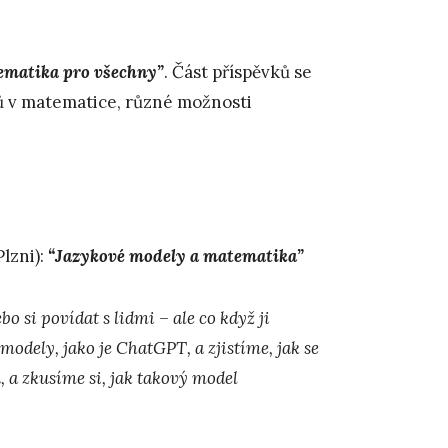
ematika pro všechny”
. Část příspěvků se
ů v matematice, různé možnosti
lzni):
“Jazykové modely a matematika”
o si povídat s lidmi – ale co když ji
odely, jako je ChatGPT, a zjistíme, jak se
 a zkusíme si, jak takový model