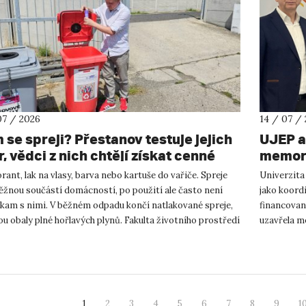
07 / 2026
14 / 07 /
 se spreji? Přestanov testuje jejich
UJEP a
, vědci z nich chtějí získat cenné
memora
y
podnik
ant, lak na vlasy, barva nebo kartuše do vařiče. Spreje
Univerzita
výzku
ěžnou součástí domácností, po použití ale často není
jako koor
 kam s nimi. V běžném odpadu končí natlakované spreje,
financovan
ou obaly plné hořlavých plynů. Fakulta životního prostředí
uzavřela m
podnikání a
1
2
3
4
5
6
7
8
9
1