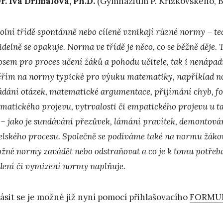
. Iva Dřímalová, Ph.D.
(Gymnázium P. Křížkovského, B
olní třídě spontánně nebo cíleně vznikají různé normy – tedy
idelně se opakuje. Norma ve třídě je něco, co se běžně děje
osem pro proces učení žáků a pohodu učitele, tak i nenápad
řím na normy typické pro výuku matematiky, například no
ádání otázek, matematické argumentace, přijímání chyb, f
matického projevu, vytrvalosti či empatického projevu u ta
 – jako je sundávání přezůvek, lámání pravítek, demontován
telského procesu. Společně se podíváme také na normu žáko
ožné normy zavádět nebo odstraňovat a co je k tomu potřeba
dení či vymizení normy naplňuje.
lásit se je možné již nyní pomocí přihlašovacího
FORMU