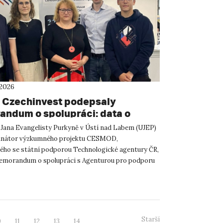
 2026
 Czechinvest podepsaly
ndum o spolupráci: data o
atelském prostředí posílí
 Jana Evangelisty Purkyně v Ústí nad Labem (UJEP)
m CESMOD
dinátor výzkumného projektu CESMOD,
ého se státní podporou Technologické agentury ČR,
emorandum o spolupráci s Agenturou pro podporu
 investic CzechInve...
Starší
0
11
12
13
14