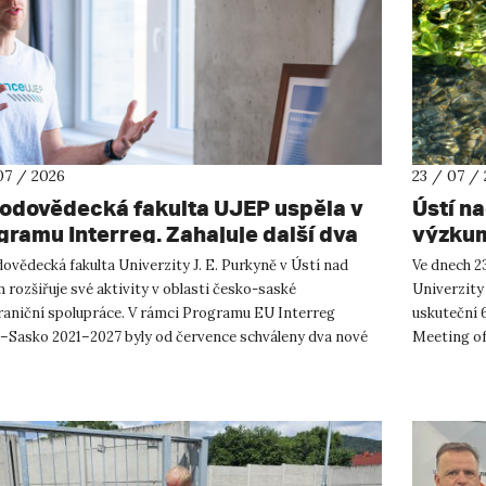
07 / 2026
23 / 07 /
rodovědecká fakulta UJEP uspěla v
Ústí n
gramu Interreg. Zahajuje další dva
výzkum
shraniční projekty se saskými
ovědecká fakulta Univerzity J. E. Purkyně v Ústí nad
Ve dnech 23
tnery
rozšiřuje své aktivity v oblasti česko-saské
Univerzity
raniční spolupráce. V rámci Programu EU Interreg
uskuteční 
–Sasko 2021–2027 byly od července schváleny dva nové
Meeting of
ty, které propojí české ...
přírodověd