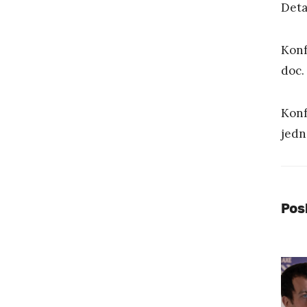
Deta
Konf
doc.
Konf
jedn
Pos