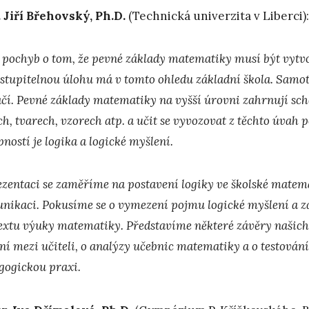
 Jiří Břehovský, Ph.D.
(Technická univerzita v Liberci)
 pochyb o tom, že pevné základy matematiky musí být vytv
stupitelnou úlohu má v tomto ohledu základní škola. Samotn
ačí. Pevné základy matematiky na vyšší úrovni zahrnují s
ch, tvarech, vzorech atp. a učit se vyvozovat z těchto úvah
ností je logika a logické myšlení.
ezentaci se zaměříme na postavení logiky ve školské matema
nikaci. Pokusíme se o vymezení pojmu logické myšlení a za
extu výuky matematiky. Představíme některé závěry našich 
ení mezi učiteli, o analýzy učebnic matematiky a o testová
gogickou praxi.