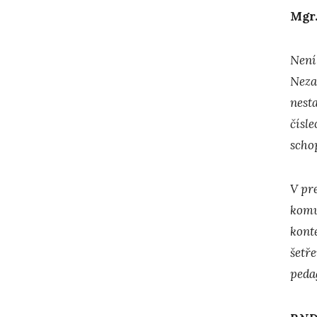
Mgr.
Není
Neza
nest
čísle
schop
V pr
komu
kont
šetř
peda