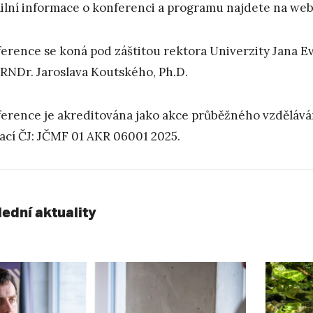
ilní informace o konferenci a programu najdete na we
erence se koná pod záštitou rektora Univerzity Jana E
 RNDr. Jaroslava Koutského, Ph.D.
erence je akreditována jako akce průběžného vzděláván
ací ČJ: JČMF 01 AKR 06001 2025.
lední aktuality