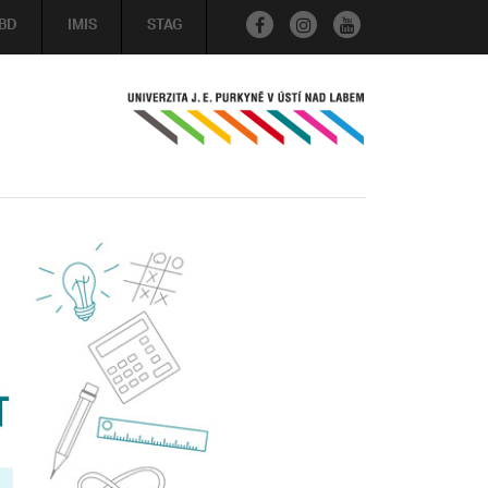
BD
IMIS
STAG