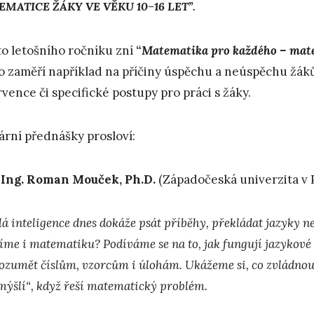
MATICE ŽÁKY VE VĚKU 10–16 LET”.
o letošního ročníku zní
“
Matematika pro každého – mat
o zaměří například na příčiny úspěchu a neúspěchu žák
rvence či specifické postupy pro práci s žáky.
ární přednášky prosloví:
 Ing. Roman Mouček, Ph.D.
(Západočeská univerzita v P
 inteligence dnes dokáže psát příběhy, překládat jazyky neb
íme i matematiku? Podíváme se na to, jak fungují jazykové m
rozumět číslům, vzorcům i úlohám. Ukážeme si, co zvládnou,
mýšlí“, když řeší matematický problém.