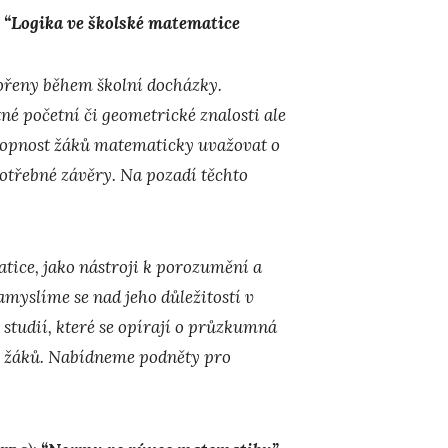
:
“Logika ve školské matematice
ořeny během školní docházky.
é početní či geometrické znalosti ale
chopnost žáků matematicky uvažovat o
 potřebné závěry. Na pozadí těchto
tice, jako nástroji k porozumění a
myslíme se nad jeho důležitostí v
studií, které se opírají o průzkumná
ní žáků. Nabídneme podněty pro