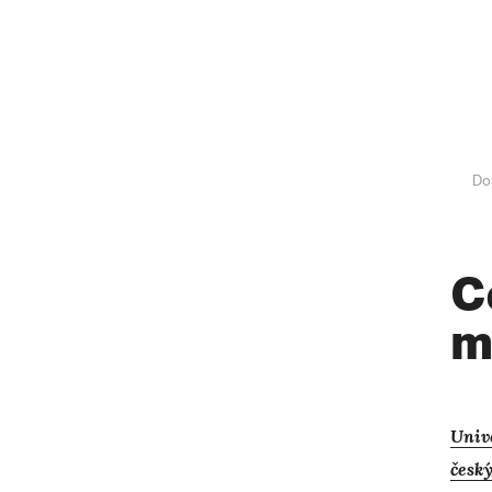
Do
C
m
Unive
česk