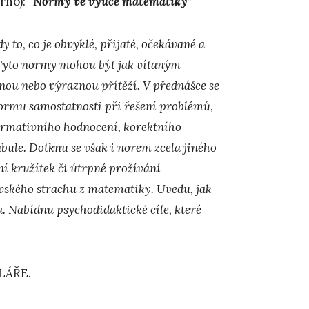
rno):
“Normy ve výuce matematiky”
 to, co je obvyklé, přijaté, očekávané a
. Tyto normy mohou být jak vítaným
nou nebo výraznou přítěží. V přednášce se
rmu samostatnosti při řešení problémů,
ormativního hodnocení, korektního
bule. Dotknu se však i norem zcela jiného
í kružítek či útrpné prožívání
vského strachu z matematiky. Uvedu, jak
. Nabídnu psychodidaktické cíle, které
LÁŘE
.