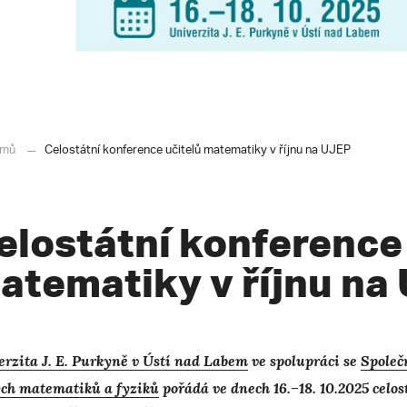
mů
Celostátní konference učitelů matematiky v říjnu na UJEP
elostátní konference 
atematiky v říjnu na
rzita J. E. Purkyně v Ústí nad Labem
ve spolupráci se
Společ
ých matematiků a fyziků
pořádá ve dnech 16.–18. 10.2025 celo