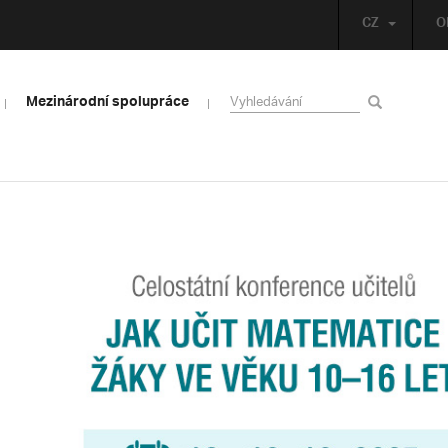
CZ
O
Mezinárodní spolupráce