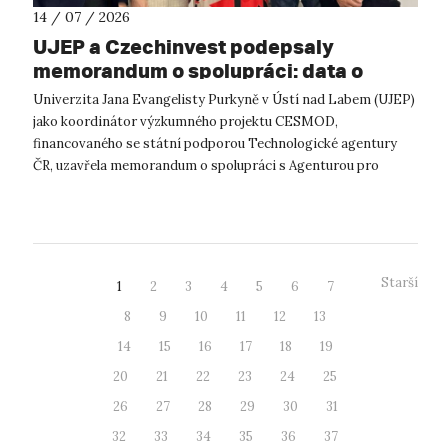
14 / 07 / 2026
UJEP a Czechinvest podepsaly
memorandum o spolupráci: data o
podnikatelském prostředí posílí
Univerzita Jana Evangelisty Purkyně v Ústí nad Labem (UJEP)
výzkum CESMOD
jako koordinátor výzkumného projektu CESMOD,
financovaného se státní podporou Technologické agentury
ČR, uzavřela memorandum o spolupráci s Agenturou pro
podporu podnikání a investic CzechInve...
Starší
1
2
3
4
5
6
7
8
9
10
11
12
13
14
15
16
17
18
19
20
21
22
23
24
25
26
27
28
29
30
31
32
33
34
35
36
37