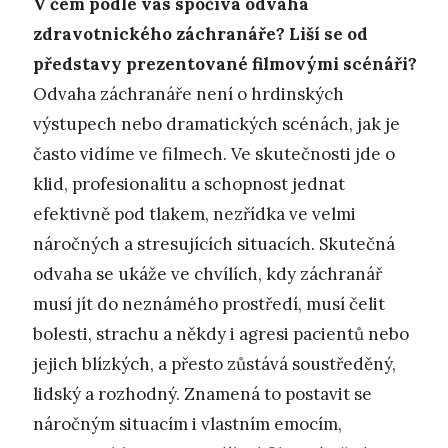
V čem podle vás spočívá odvaha
zdravotnického záchranáře? Liší se od
představy prezentované filmovými scénáři?
Odvaha záchranáře není o hrdinských
výstupech nebo dramatických scénách, jak je
často vidíme ve filmech. Ve skutečnosti jde o
klid, profesionalitu a schopnost jednat
efektivně pod tlakem, nezřídka ve velmi
náročných a stresujících situacích. Skutečná
odvaha se ukáže ve chvílích, kdy záchranář
musí jít do neznámého prostředí, musí čelit
bolesti, strachu a někdy i agresi pacientů nebo
jejich blízkých, a přesto zůstává soustředěný,
lidský a rozhodný. Znamená to postavit se
náročným situacím i vlastním emocím,