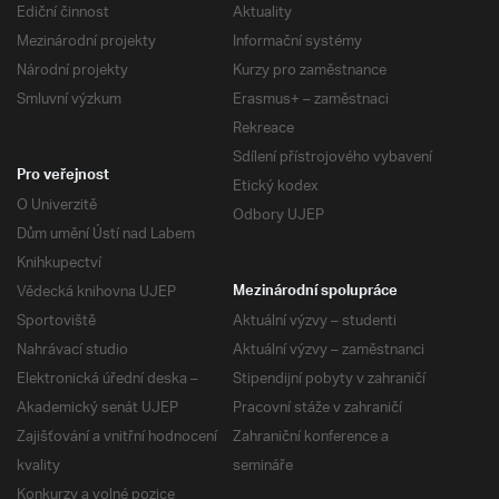
Ediční činnost
Aktuality
Mezinárodní projekty
Informační systémy
Národní projekty
Kurzy pro zaměstnance
Smluvní výzkum
Erasmus+ – zaměstnaci
Rekreace
Sdílení přístrojového vybavení
Pro veřejnost
Etický kodex
O Univerzitě
Odbory UJEP
Dům umění Ústí nad Labem
Knihkupectví
Vědecká knihovna UJEP
Mezinárodní spolupráce
Sportoviště
Aktuální výzvy – studenti
Nahrávací studio
Aktuální výzvy – zaměstnanci
Elektronická úřední deska –
Stipendijní pobyty v zahraničí
Akademický senát UJEP
Pracovní stáže v zahraničí
Zajišťování a vnitřní hodnocení
Zahraniční konference a
kvality
semináře
Konkurzy a volné pozice