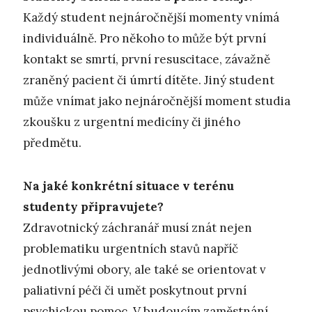
Každý student nejnáročnější momenty vnímá
individuálně. Pro někoho to může být první
kontakt se smrtí, první resuscitace, závažně
zraněný pacient či úmrtí dítěte. Jiný student
může vnímat jako nejnáročnější moment studia
zkoušku z urgentní medicíny či jiného
předmětu.
Na jaké konkrétní situace v terénu
studenty připravujete?
Zdravotnický záchranář musí znát nejen
problematiku urgentních stavů napříč
jednotlivými obory, ale také se orientovat v
paliativní péči či umět poskytnout první
psychickou pomoc. V budoucím zaměstnání