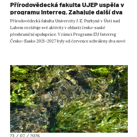
Přírodovědecká fakulta UJEP uspěla v
programu Interreg. Zahajuje další dva
přeshraniční projekty se saskými
Přírodovědecká fakulta Univerzity J. E. Purkyně v Ústí nad
partnery
Labem rozšiřuje své aktivity v oblasti česko-saské
přeshraniční spolupráce. V rámci Programu EU Interreg
Česko–Sasko 2021–2027 byly od července schváleny dva nové
projekty, které propojí české ...
23 / 07 / 2026