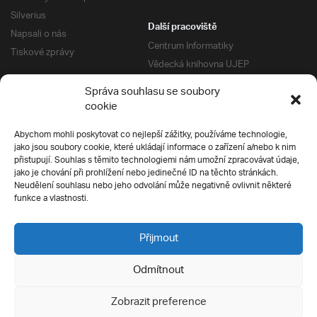
Silverius
Další pracoviště
Napsali o nás
Centrum Informatiky
Tiskové zprávy
Vědecká knihovna UJEP
Správa kolejí a menz
Správa souhlasu se soubory
Univerzitní centrum podpory
Pro absolventy
cookie
Klub absolventů
Abychom mohli poskytovat co nejlepší zážitky, používáme technologie,
Silverius
jako jsou soubory cookie, které ukládají informace o zařízení a/nebo k nim
Pro uchazeče
přistupují. Souhlas s těmito technologiemi nám umožní zpracovávat údaje,
Přijímací řízení
jako je chování při prohlížení nebo jedinečné ID na těchto stránkách.
Neudělení souhlasu nebo jeho odvolání může negativně ovlivnit některé
E-prihlaska
Ochrana soukromí
funkce a vlastnosti.
Podmínky přijímacího řízení
Přípravné kurzy
Přijmout
Odmítnout
Všechna práva vyhrazena
Zobrazit preference