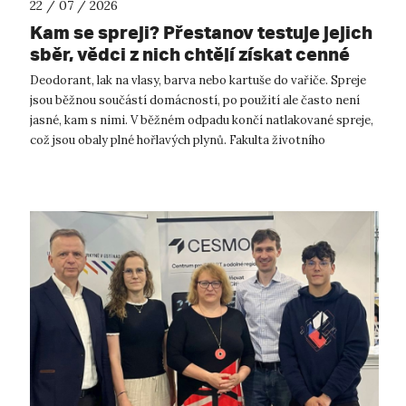
22 / 07 / 2026
Kam se spreji? Přestanov testuje jejich
sběr, vědci z nich chtějí získat cenné
kovy
Deodorant, lak na vlasy, barva nebo kartuše do vařiče. Spreje
jsou běžnou součástí domácností, po použití ale často není
jasné, kam s nimi. V běžném odpadu končí natlakované spreje,
což jsou obaly plné hořlavých plynů. Fakulta životního
prostředí UJ...