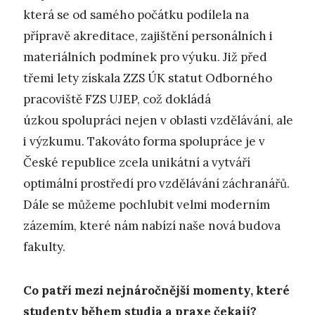
která se od samého počátku podílela na
přípravě akreditace, zajištění personálních i
materiálních podmínek pro výuku. Již před
třemi lety získala ZZS ÚK statut Odborného
pracoviště FZS UJEP, což dokládá
úzkou spolupráci nejen v oblasti vzdělávání, ale
i výzkumu. Takováto forma spolupráce je v
České republice zcela unikátní a vytváří
optimální prostředí pro vzdělávání záchranářů.
Dále se můžeme pochlubit velmi moderním
zázemím, které nám nabízí naše nová budova
fakulty.
Co patří mezi nejnáročnější momenty, které
studenty během studia a praxe čekají?