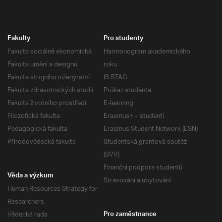
Fakulty
Pro studenty
Fakulta sociálně ekonomická
Harmonogram akademického
Fakulta umění a designu
roku
Fakulta strojního inženýrství
IS STAG
Fakulta zdravotnických studií
Průkaz studenta
Fakulta životního prostředí
E-learning
Filozofická fakulta
Erasmus+ – studenti
Pedagogická fakulta
Erasmus Student Network (ESN)
Přírodovědecká fakulta
Studentská grantová soutěž
(SVV)
Finanční podpora studentů
Věda a výzkum
Stravování a ubytování
Human Resources Strategy for
Researchers
Vědecká rada
Pro zaměstnance