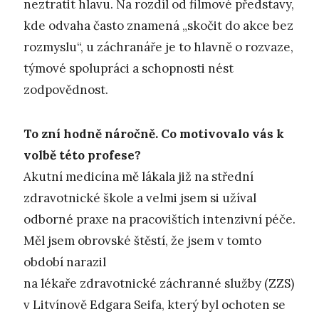
neztratit hlavu. Na rozdíl od filmové představy,
kde odvaha často znamená „skočit do akce bez
rozmyslu“, u záchranáře je to hlavně o rozvaze,
týmové spolupráci a schopnosti nést
zodpovědnost.
To zní hodně náročně. Co motivovalo vás k
volbě této profese?
Akutní medicína mě lákala již na střední
zdravotnické škole a velmi jsem si užíval
odborné praxe na pracovištích intenzivní péče.
Měl jsem obrovské štěstí, že jsem v tomto
období narazil
na lékaře zdravotnické záchranné služby (ZZS)
v Litvínově Edgara Seifa, který byl ochoten se