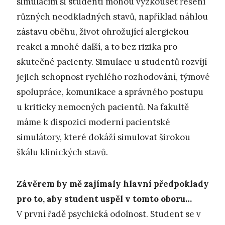
simulacím si studenti mohou vyzkoušet řešení
různých neodkladných stavů, například náhlou
zástavu oběhu, život ohrožující alergickou
reakci a mnohé další, a to bez rizika pro
skutečné pacienty. Simulace u studentů rozvíjí
jejich schopnost rychlého rozhodování, týmové
spolupráce, komunikace a správného postupu
u kriticky nemocných pacientů. Na fakultě
máme k dispozici moderní pacientské
simulátory, které dokáží simulovat širokou
škálu klinických stavů.
Závěrem by mě zajímaly hlavní předpoklady
pro to, aby student uspěl v tomto oboru…
V první řadě psychická odolnost. Student se v