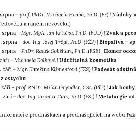
 srpna –
prof. PhDr. Michaela Hrubá, Ph.D. (FF) |
Nádoby m
ředověku a raném novověku)
. srpna –
Mgr. MgA. Jan Krtička, Ph.D. (FUD) |
Zvuk a pros
. srpna –
doc. Ing. Josef Trögl, Ph.D. (FŽP) |
Biopaliva – sp
. srpna –
PhDr. Radek Soběhart, Ph.D. (FSE) |
Homer oeco
 září –
Michaela Kolková |
Udržitelná kosmetika
. září –
Mgr. Kateřina Klimentová (FZS) |
Padesát odstínů
ez ostychu
. září –
prof. RNDr. Milan Gryndler, CSc. (PřF) |
Jak houby
. září –
doc. Ing. Jaromír Cais, Ph.D. (FSI) |
Metalurgie od
 informací o přednáškách a přednášejících na webu
Fak