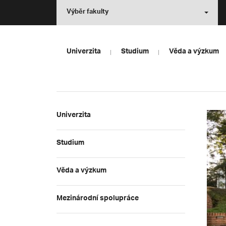
Výběr fakulty
Univerzita
Studium
Věda a výzkum
Univerzita
Studium
Věda a výzkum
Mezinárodní spolupráce