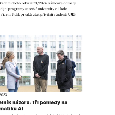
akademického roku 2023/2024. Rámcově odrážejí
dijní programy ústecké univerzity v 1. kole
 řízení. Kolik prváků však přivítají studenti UJEP
jna...
2023
lník názoru: Tři pohledy na
matiku AI