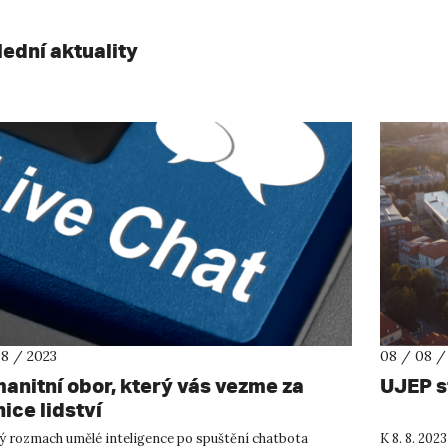
lední aktuality
08 / 2023
08 / 08 /
anitní obor, který vás vezme za
UJEP s
ice lidství
ý rozmach umělé inteligence po spuštění chatbota
K 8. 8. 202