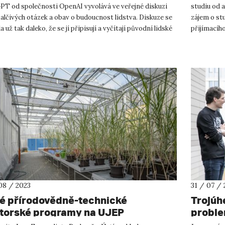
PT od společnosti OpenAI vyvolává ve veřejné diskuzi
studiu od 
alčivých otázek a obav o budoucnost lidstva. Diskuze se
zájem o stu
a už tak daleko, že se jí připisují a vyčítají původní lidské
přijímacího
osti...
začátkem ří
08 / 2023
31 / 07 / 
é přírodovědně-technické
Trojúhe
torské programy na UJEP
proble