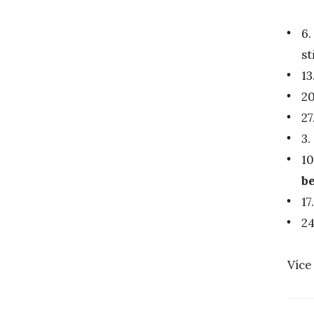
6.
st
13
20
27
3.
10
b
17
24
Více