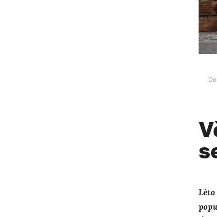
Do
V
s
Léto
popu