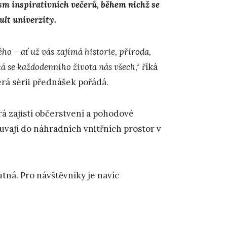
m inspirativních večerů, během nichž se
lt univerzity.
ho – ať už vás zajímá historie, příroda,
ká se každodenního života nás všech
,“ říká
terá sérii přednášek pořádá.
á zajistí občerstvení a pohodové
uvají do náhradních vnitřních prostor v
utná. Pro návštěvníky je navíc