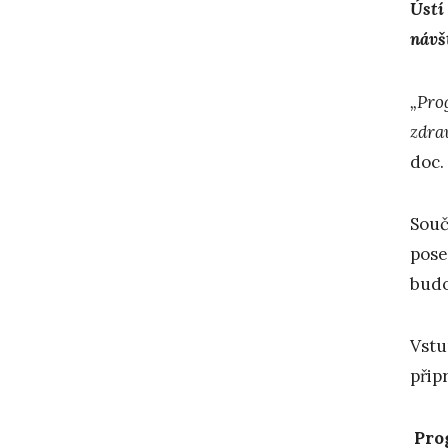
Ústí
návš
„Prog
zdra
doc.
Souč
pose
budo
Vstu
přip
Pro