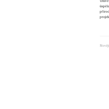
Unive
úspěš
příro
proje
Kč (z 
Nověj