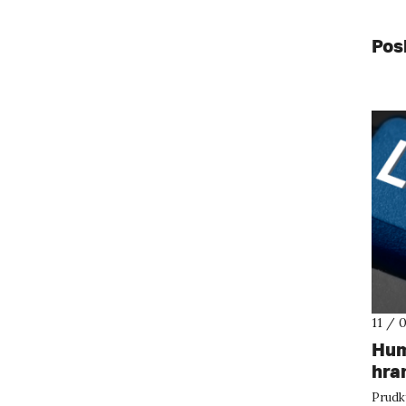
Pos
11 / 
Hum
hran
Prudk