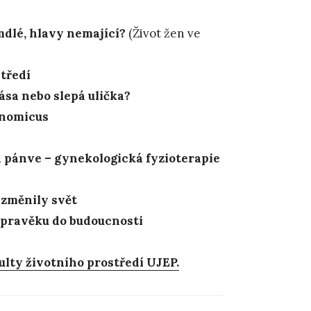
dlé, hlavy nemající?
(Život žen ve
tředí
ása nebo slepá ulička?
nomicus
 pánve – gynekologická fyzioterapie
 změnily svět
 pravěku do budoucnosti
ulty životního prostředí UJEP.