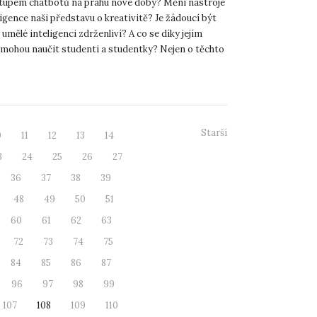
tupem chatbotů na prahu nové doby? Mění nástroje
igence naši představu o kreativitě? Je žádoucí být
 umělé inteligenci zdrženliví? A co se díky jejím
mohou naučit studenti a studentky? Nejen o těchto
..
Starší
0
11
12
13
14
3
24
25
26
27
36
37
38
39
48
49
50
51
60
61
62
63
72
73
74
75
84
85
86
87
96
97
98
99
107
108
109
110