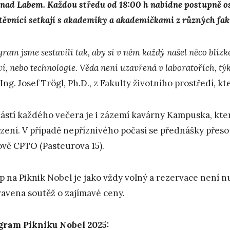
 nad Labem. Každou středu od 18:00 h nabídne postupně os
těvníci setkají s akademiky a akademičkami z různých faku
ram jsme sestavili tak, aby si v něm každý našel něco blízké
ví, nebo technologie. Věda není uzavřená v laboratořích, tý
 Ing. Josef Trögl, Ph.D., z Fakulty životního prostředí, k
ástí každého večera je i zázemí kavárny Kampuska, kter
zení. V případě nepříznivého počasí se přednášky přeso
vě CPTO (Pasteurova 15).
p na Piknik Nobel je jako vždy volný a rezervace není n
ravena soutěž o zajímavé ceny.
gram Pikniku Nobel 2025: