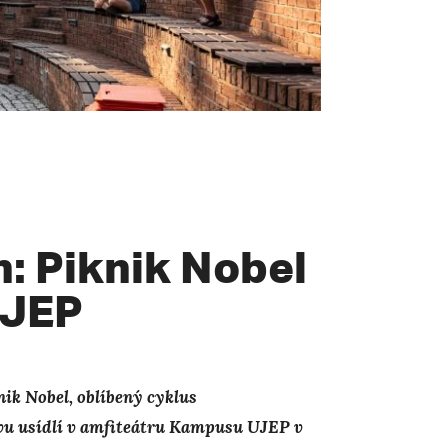
n: Piknik Nobel
UJEP
nik Nobel, oblíbený cyklus
novu usídlí v amfiteátru Kampusu UJEP v