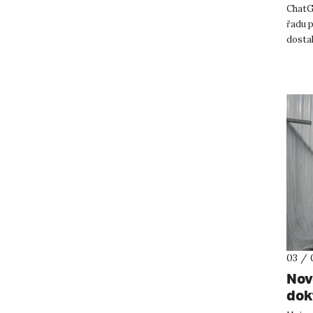
ChatG
řadu p
dostal
vlastn
03 / 
Nov
dok