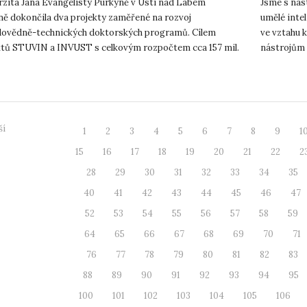
rzita Jana Evangelisty Purkyně v Ústí nad Labem
Jsme s nás
ně dokončila dva projekty zaměřené na rozvoj
umělé intel
dovědně-technických doktorských programů. Cílem
ve vztahu k
ktů STUVIN a INVUST s celkovým rozpočtem cca 157 mil.
nástrojům 
toho 132 mil. Kč investičních p...
otázkách d.
ší
1
2
3
4
5
6
7
8
9
1
15
16
17
18
19
20
21
22
2
28
29
30
31
32
33
34
35
40
41
42
43
44
45
46
47
52
53
54
55
56
57
58
59
64
65
66
67
68
69
70
71
76
77
78
79
80
81
82
83
88
89
90
91
92
93
94
95
100
101
102
103
104
105
106