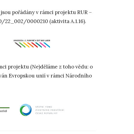
24. 9 jsou pořádány v rámci projektu RUR –
00/22_002/0000210 (aktivita A.1.16).
ámci projektu (Ne)děláme z toho vědu: o
cován Evropskou unií v rámci Národního