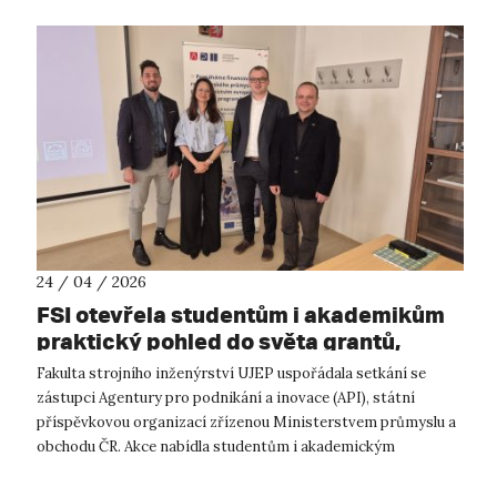
24 / 04 / 2026
FSI otevřela studentům i akademikům
praktický pohled do světa grantů,
dotací a projektové podpory
Fakulta strojního inženýrství UJEP uspořádala setkání se
zástupci Agentury pro podnikání a inovace (API), státní
příspěvkovou organizací zřízenou Ministerstvem průmyslu a
obchodu ČR. Akce nabídla studentům i akademickým
pracovníkům praktický pohled do ...