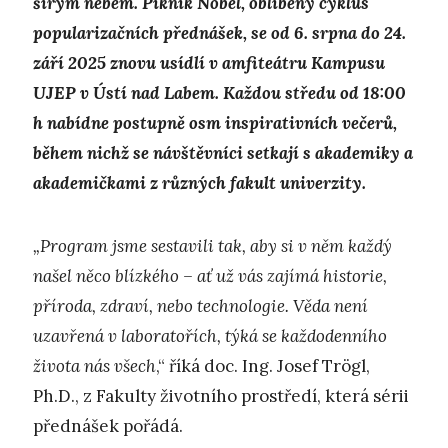
širým nebem. Piknik Nobel, oblíbený cyklus
popularizačních přednášek, se od 6. srpna do 24.
září 2025 znovu usídlí v amfiteátru Kampusu
UJEP v Ústí nad Labem. Každou středu od 18:00
h nabídne postupně osm inspirativních večerů,
během nichž se návštěvníci setkají s akademiky a
akademičkami z různých fakult univerzity.
„Program jsme sestavili tak, aby si v něm každý
našel něco blízkého – ať už vás zajímá historie,
příroda, zdraví, nebo technologie. Věda není
uzavřená v laboratořích, týká se každodenního
života nás všech
,“ říká doc. Ing. Josef Trögl,
Ph.D., z Fakulty životního prostředí, která sérii
přednášek pořádá.