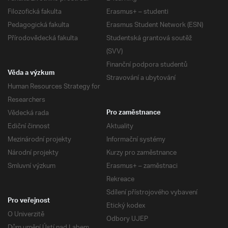
Filozofická fakulta
Erasmus+ – studenti
Pedagogická fakulta
Erasmus Student Network (ESN)
Přírodovědecká fakulta
Studentská grantová soutěž
(SVV)
Finanční podpora studentů
Věda a výzkum
Stravování a ubytování
Human Resources Strategy for
Researchers
Vědecká rada
Pro zaměstnance
Ediční činnost
Aktuality
Mezinárodní projekty
Informační systémy
Národní projekty
Kurzy pro zaměstnance
Smluvní výzkum
Erasmus+ – zaměstnaci
Rekreace
Sdílení přístrojového vybavení
Pro veřejnost
Etický kodex
O Univerzitě
Odbory UJEP
Dům umění Ústí nad Labem