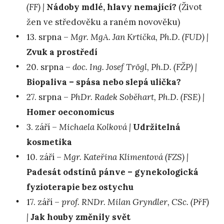
(FF) |
Nádoby mdlé, hlavy nemající?
(Život
žen ve středověku a raném novověku)
13. srpna –
Mgr. MgA. Jan Krtička, Ph.D. (FUD) |
Zvuk a prostředí
20. srpna –
doc. Ing. Josef Trögl, Ph.D. (FŽP) |
Biopaliva – spása nebo slepá ulička?
27. srpna –
PhDr. Radek Soběhart, Ph.D. (FSE) |
Homer oeconomicus
3. září –
Michaela Kolková |
Udržitelná
kosmetika
10. září –
Mgr. Kateřina Klimentová (FZS) |
Padesát odstínů pánve – gynekologická
fyzioterapie bez ostychu
17. září –
prof. RNDr. Milan Gryndler, CSc. (PřF)
|
Jak houby změnily svět