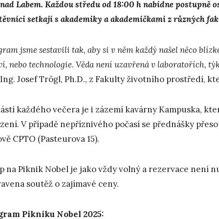
 nad Labem. Každou středu od 18:00 h nabídne postupně os
těvníci setkají s akademiky a akademičkami z různých faku
ram jsme sestavili tak, aby si v něm každý našel něco blízké
ví, nebo technologie. Věda není uzavřená v laboratořích, tý
 Ing. Josef Trögl, Ph.D., z Fakulty životního prostředí, k
ástí každého večera je i zázemí kavárny Kampuska, kter
zení. V případě nepříznivého počasí se přednášky přeso
vě CPTO (Pasteurova 15).
p na Piknik Nobel je jako vždy volný a rezervace není n
ravena soutěž o zajímavé ceny.
gram Pikniku Nobel 2025: