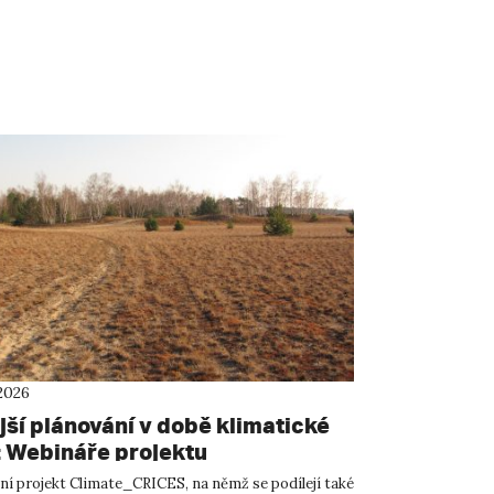
2026
jší plánování v době klimatické
 Webináře projektu
te_CRICES
í projekt Climate_CRICES, na němž se podílejí také