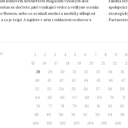
ním lednovém newsletteru Magazínu vysokých škol
Fakulta st
sitas se dočtete, jaké vynikající vědce a vědkyně ocenila
spolupráci 
 Neuron, nebo co si mladí medici a medičky slibují od
strategick
 a co je trápí. A najdete v něm i exkluzivní rozhovor s
Partnerstv
předsed...
rozvoje faku
ší
1
2
3
4
5
6
7
8
9
1
15
16
17
18
19
20
21
22
2
28
29
30
31
32
33
34
35
40
41
42
43
44
45
46
47
52
53
54
55
56
57
58
59
64
65
66
67
68
69
70
71
76
77
78
79
80
81
82
83
88
89
90
91
92
93
94
95
100
101
102
103
104
105
106