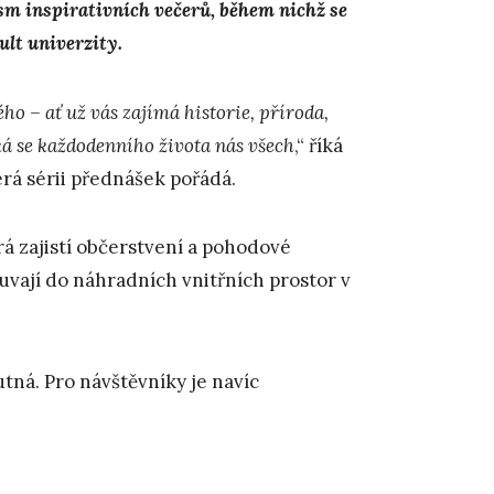
m inspirativních večerů, během nichž se
lt univerzity.
ho – ať už vás zajímá historie, příroda,
ká se každodenního života nás všech
,“ říká
terá sérii přednášek pořádá.
á zajistí občerstvení a pohodové
uvají do náhradních vnitřních prostor v
utná. Pro návštěvníky je navíc