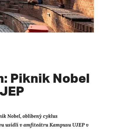
n: Piknik Nobel
UJEP
nik Nobel, oblíbený cyklus
novu usídlí v amfiteátru Kampusu UJEP v