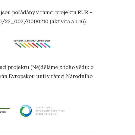
24. 9 jsou pořádány v rámci projektu RUR –
00/22_002/0000210 (aktivita A.1.16).
ámci projektu (Ne)děláme z toho vědu: o
cován Evropskou unií v rámci Národního