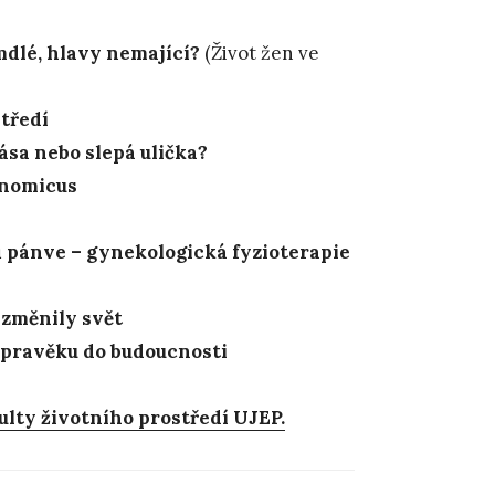
dlé, hlavy nemající?
(Život žen ve
tředí
ása nebo slepá ulička?
nomicus
 pánve – gynekologická fyzioterapie
 změnily svět
 pravěku do budoucnosti
ulty životního prostředí UJEP.