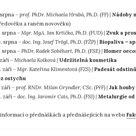
 srpna –
prof. PhDr. Michaela Hrubá, Ph.D. (FF) |
Nádoby m
ředověku a raném novověku)
. srpna –
Mgr. MgA. Jan Krtička, Ph.D. (FUD) |
Zvuk a pros
. srpna –
doc. Ing. Josef Trögl, Ph.D. (FŽP) |
Biopaliva – sp
. srpna –
PhDr. Radek Soběhart, Ph.D. (FSE) |
Homer oeco
 září –
Michaela Kolková |
Udržitelná kosmetika
. září –
Mgr. Kateřina Klimentová (FZS) |
Padesát odstínů
ez ostychu
. září –
prof. RNDr. Milan Gryndler, CSc. (PřF) |
Jak houby
. září –
doc. Ing. Jaromír Cais, Ph.D. (FSI) |
Metalurgie od
 informací o přednáškách a přednášejících na webu
Fak