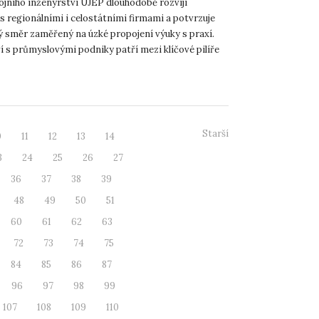
rojního inženýrství UJEP dlouhodobě rozvíjí
s regionálními i celostátními firmami a potvrzuje
ý směr zaměřený na úzké propojení výuky s praxí.
í s průmyslovými podniky patří mezi klíčové pilíře
lty –...
Starší
0
11
12
13
14
3
24
25
26
27
36
37
38
39
48
49
50
51
60
61
62
63
72
73
74
75
84
85
86
87
96
97
98
99
107
108
109
110