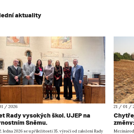
lední aktuality
01 / 2026
21 / 01 / 
let Rady vysokých škol. UJEP na
Chytře
vnostním Sněmu.
změny:
Clima
. ledna 2026 se u příležitosti 35. výročí od založení Rady
Mezinárodn