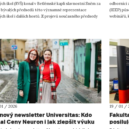
ch škol (RVŠ) konal v Betlémské kapli slavnostní Sněm za
odborníci 
i bývalých předsedů této významné reprezentace
(IEEP) půs
ch škol i dalších hostů. Z projevů současného předsedy
webinářů, k
. K...
zaměří na to
01 / 2026
19 / 01 /
nový newsletter Universitas: Kdo
Fakult
kal Ceny Neuron i jak zlepšit výuku
posiluj
icíny
system