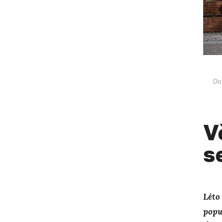
Do
V
s
Léto
popu