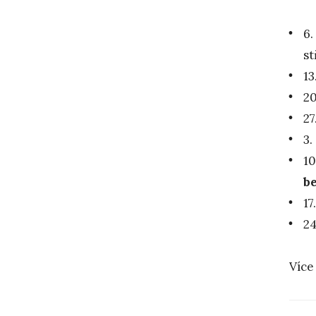
6.
st
13
20
27
3.
10
b
17
24
Více