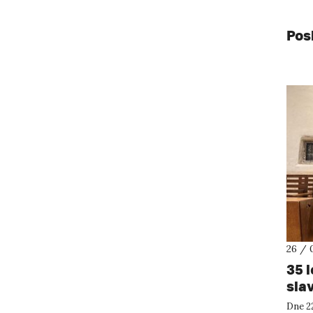
Pos
26 / 
35 
sla
Dne 22