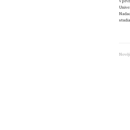
V prv
Univer
Nadace
studia
novou 
Nověj