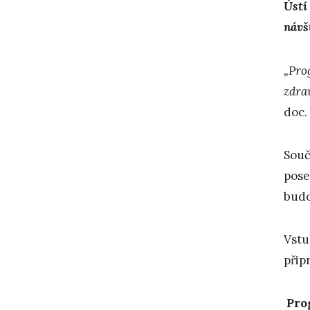
Ústí
návš
„Prog
zdra
doc.
Souč
pose
budo
Vstu
přip
Pro