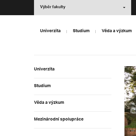
Výběr fakulty
Univerzita
Studium
Věda a výzkum
Univerzita
Studium
Věda a výzkum
Mezinárodní spolupráce