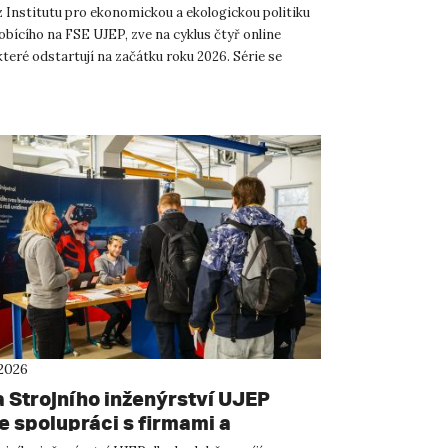
z Institutu pro ekonomickou a ekologickou politiku
obícího na FSE UJEP, zve na cyklus čtyř online
teré odstartují na začátku roku 2026. Série se
, j...
 2026
a Strojního inženýrství UJEP
e spolupráci s firmami a
aticky propojuje studium s praxí