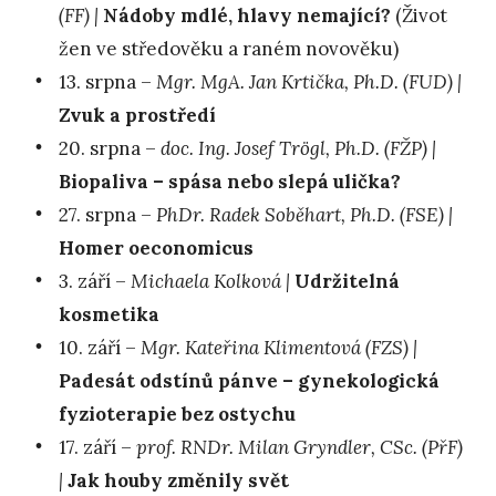
(FF) |
Nádoby mdlé, hlavy nemající?
(Život
žen ve středověku a raném novověku)
13. srpna –
Mgr. MgA. Jan Krtička, Ph.D. (FUD) |
Zvuk a prostředí
20. srpna –
doc. Ing. Josef Trögl, Ph.D. (FŽP) |
Biopaliva – spása nebo slepá ulička?
27. srpna –
PhDr. Radek Soběhart, Ph.D. (FSE) |
Homer oeconomicus
3. září –
Michaela Kolková |
Udržitelná
kosmetika
10. září –
Mgr. Kateřina Klimentová (FZS) |
Padesát odstínů pánve – gynekologická
fyzioterapie bez ostychu
17. září –
prof. RNDr. Milan Gryndler, CSc. (PřF)
|
Jak houby změnily svět