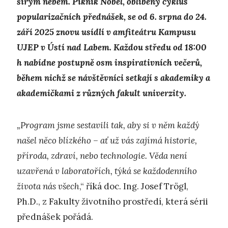
širým nebem. Piknik Nobel, oblíbený cyklus
popularizačních přednášek, se od 6. srpna do 24.
září 2025 znovu usídlí v amfiteátru Kampusu
UJEP v Ústí nad Labem. Každou středu od 18:00
h nabídne postupně osm inspirativních večerů,
během nichž se návštěvníci setkají s akademiky a
akademičkami z různých fakult univerzity.
„Program jsme sestavili tak, aby si v něm každý
našel něco blízkého – ať už vás zajímá historie,
příroda, zdraví, nebo technologie. Věda není
uzavřená v laboratořích, týká se každodenního
života nás všech
,“ říká doc. Ing. Josef Trögl,
Ph.D., z Fakulty životního prostředí, která sérii
přednášek pořádá.