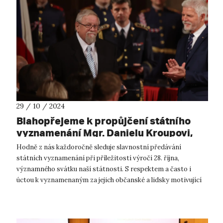
29 / 10 / 2024
Blahopřejeme k propůjčení státního
vyznamenání Mgr. Danielu Kroupovi,
Ph.D.
Hodně z nás každoročně sleduje slavnostní předávání
státních vyznamenání při příležitostí výročí 28. října,
významného svátku naší státnosti. S respektem a často i
úctou k vyznamenaným za jejich občanské a lidsky motivující
životní zásluhy. Dnes jsme v...