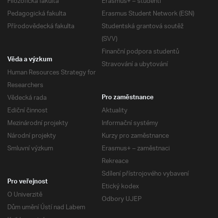
Filozofická fakulta
Erasmus+ – studenti
Pedagogická fakulta
Erasmus Student Network (ESN)
Přírodovědecká fakulta
Studentská grantová soutěž
(SVV)
Finanční podpora studentů
Věda a výzkum
Stravování a ubytování
Human Resources Strategy for
Researchers
Vědecká rada
Pro zaměstnance
Ediční činnost
Aktuality
Mezinárodní projekty
Informační systémy
Národní projekty
Kurzy pro zaměstnance
Smluvní výzkum
Erasmus+ – zaměstnaci
Rekreace
Sdílení přístrojového vybavení
Pro veřejnost
Etický kodex
O Univerzitě
Odbory UJEP
Dům umění Ústí nad Labem