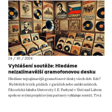
24 / 10 / 2024
Vyhlášení soutěže: Hledáme
nejzajímavější gramofonovou desku
Hledáme nejzajímavější gramofonové desky všech dob. Kde?
Na bleších trzích, půdách, v garážích nebo antikvariátech.
Filozofická fakulta Univerzity J. E. Purkyně v Ústí nad Labem
spolu se svými projektovými partnery vyhlašuje soutěž. Trvá
do 20. listop...