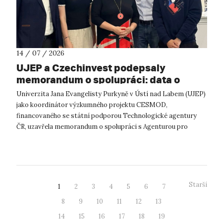
14 / 07 / 2026
UJEP a Czechinvest podepsaly
memorandum o spolupráci: data o
podnikatelském prostředí posílí
Univerzita Jana Evangelisty Purkyně v Ústí nad Labem (UJEP)
výzkum CESMOD
jako koordinátor výzkumného projektu CESMOD,
financovaného se státní podporou Technologické agentury
ČR, uzavřela memorandum o spolupráci s Agenturou pro
podporu podnikání a investic CzechInve...
Starší
1
2
3
4
5
6
7
8
9
10
11
12
13
14
15
16
17
18
19