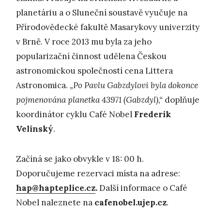
planetáriu a o Sluneční soustavě vyučuje na
Přírodovědecké fakultě Masarykovy univerzity
v Brně. V roce 2013 mu byla za jeho
popularizační činnost udělena Českou
astronomickou společností cena Littera
Astronomica.
„Po Pavlu Gabzdylovi byla dokonce
pojmenována planetka 43971 (Gabzdyl),“
doplňuje
koordinátor cyklu Café Nobel
Frederik
Velinský
.
Začíná se jako obvykle v 18: 00 h.
Doporučujeme rezervaci místa na adrese:
hap@hapteplice.cz
.
Další informace o Café
Nobel naleznete na
cafenobel.ujep.cz
.