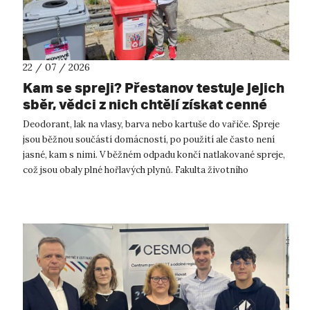
22 / 07 / 2026
Kam se spreji? Přestanov testuje jejich
sběr, vědci z nich chtějí získat cenné
kovy
Deodorant, lak na vlasy, barva nebo kartuše do vařiče. Spreje
jsou běžnou součástí domácností, po použití ale často není
jasné, kam s nimi. V běžném odpadu končí natlakované spreje,
což jsou obaly plné hořlavých plynů. Fakulta životního
prostředí UJ...