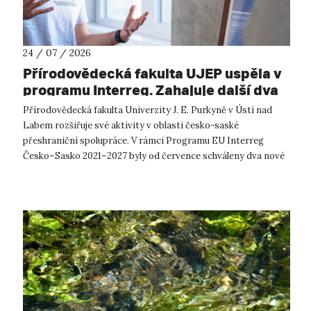
24 / 07 / 2026
Přírodovědecká fakulta UJEP uspěla v
programu Interreg. Zahajuje další dva
přeshraniční projekty se saskými
Přírodovědecká fakulta Univerzity J. E. Purkyně v Ústí nad
partnery
Labem rozšiřuje své aktivity v oblasti česko-saské
přeshraniční spolupráce. V rámci Programu EU Interreg
Česko–Sasko 2021–2027 byly od července schváleny dva nové
projekty, které propojí české ...