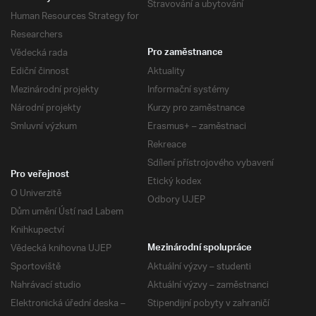
Stravování a ubytování
Human Resources Strategy for
Researchers
Vědecká rada
Pro zaměstnance
Ediční činnost
Aktuality
Mezinárodní projekty
Informační systémy
Národní projekty
Kurzy pro zaměstnance
Smluvní výzkum
Erasmus+ – zaměstnaci
Rekreace
Sdílení přístrojového vybavení
Pro veřejnost
Etický kodex
O Univerzitě
Odbory UJEP
Dům umění Ústí nad Labem
Knihkupectví
Vědecká knihovna UJEP
Mezinárodní spolupráce
Sportoviště
Aktuální výzvy – studenti
Nahrávací studio
Aktuální výzvy – zaměstnanci
Elektronická úřední deska –
Stipendijní pobyty v zahraničí