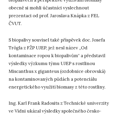
biopalivech a perspektivě využívání biomasy
obecně si mohli účastníci vyslechnout
prezentaci od prof. Jaroslava Knápka z FEL
ČVUT.
S biopalivy souvisel také příspěvek doc. Josefa
Trögla z FŽP UJEP, jež nesl název „Od
kontaminace ropou k biopalivům“ a představil
výsledky výzkumu týmu UJEP s rostlinou
Miscanthus x giganteus (ozdobnice obrovská)
na kontaminovaných půdách a potenciálu
energetického využití biomasy z této rostliny.
Ing. Karl Frank Radosits z Technické univerzity
ve Vídni ukázal výsledky společného česko-