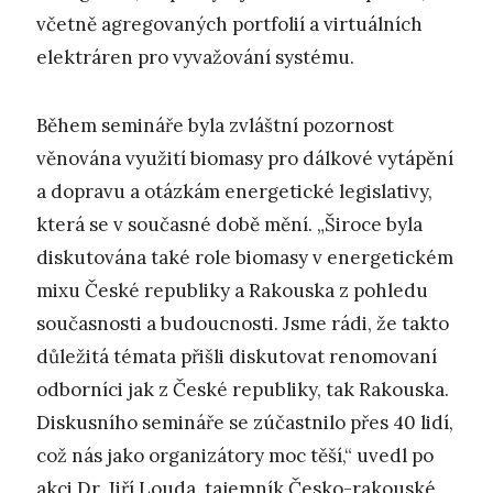
včetně agregovaných portfolií a virtuálních
elektráren pro vyvažování systému.
Během semináře byla zvláštní pozornost
věnována využití biomasy pro dálkové vytápění
a dopravu a otázkám energetické legislativy,
která se v současné době mění. „Široce byla
diskutována také role biomasy v energetickém
mixu České republiky a Rakouska z pohledu
současnosti a budoucnosti. Jsme rádi, že takto
důležitá témata přišli diskutovat renomovaní
odborníci jak z České republiky, tak Rakouska.
Diskusního semináře se zúčastnilo přes 40 lidí,
což nás jako organizátory moc těší,“ uvedl po
akci Dr. Jiří Louda, tajemník Česko-rakouské