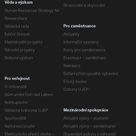
Věda a výzkum
Stravování a ubytování
Human Resources Strategy for
Researchers
Vědecká rada
Pro zaměstnance
Ediční činnost
Aktuality
Mezinárodní projekty
Informační systémy
Národní projekty
Kurzy pro zaměstnance
Smluvní výzkum
Erasmus+ – zaměstnaci
Rekreace
Sdílení přístrojového vybavení
Pro veřejnost
Etický kodex
O Univerzitě
Odbory UJEP
Dům umění Ústí nad Labem
Knihkupectví
Vědecká knihovna UJEP
Mezinárodní spolupráce
Sportoviště
Aktuální výzvy – studenti
Nahrávací studio
Aktuální výzvy – zaměstnanci
Elektronická úřední deska –
Stipendijní pobyty v zahraničí