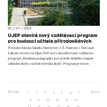
02 / 07 / 2025
UJEP otevírá nový vzdělávací program
pro budoucí učitele přírodovědných
oborů
Přírodovědecká fakulta Univerzity J. E. Purkyně v Ústí nad
Labem otevírá od října 2025 nový akreditovaný vzdělávací
program „Studium pedagogiky pro učitele druhého stupně
základní školy a učitele střední školy“. Program je určen
především odborníkům z ...
Novější
Starší
1
2
3
4
5
6
7
8
9
10
11
12
13