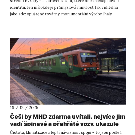
střední Evropy – a zároveň k těm, které dnes hledají novou
identitu. Jen málokde je průmyslová minulost tak viditelná
jako zde: opuštěné továrny, monumentální výrobní haly,
aktivní, ale i rekulti...
16 / 12 / 2025
Češi by MHD zdarma uvítali, nejvíce jim
vadí špinavé a přehřáté vozy, ukazuje
nový průzkum
Čistota, klimatizace a lepší návaznost spojů – to jsou podle 1