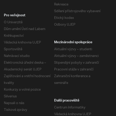
Rekreace
Sdílení přístrojového vybavení
Pro veřejnost
Etický kodex
O Univerzitě
Odbory UJEP
Dům umění Ústí nad Labem
Knihkupectví
Vědecká knihovna UJEP
Mezinárodní spolupráce
Sportoviště
Aktuální výzvy – studenti
Nahrávací studio
Aktuální výzvy – zaměstnanci
Elektronická úřední deska –
Stipendijní pobyty v zahraničí
Akademický senát UJEP
Pracovní stáže v zahraničí
Zajišťování a vnitřní hodnocení
Zahraniční konference a
kvality
semináře
Konkurzy a volné pozice
Silverius
Další pracoviště
Napsali o nás
Centrum Informatiky
Tiskové zprávy
Vědecká knihovna UJEP