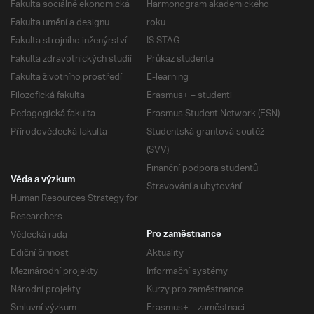
Fakulta sociálně ekonomická
Harmonogram akademického
Fakulta umění a designu
roku
Fakulta strojního inženýrství
IS STAG
Fakulta zdravotnických studií
Průkaz studenta
Fakulta životního prostředí
E-learning
Filozofická fakulta
Erasmus+ – studenti
Pedagogická fakulta
Erasmus Student Network (ESN)
Přírodovědecká fakulta
Studentská grantová soutěž
(SVV)
Finanční podpora studentů
Věda a výzkum
Stravování a ubytování
Human Resources Strategy for
Researchers
Vědecká rada
Pro zaměstnance
Ediční činnost
Aktuality
Mezinárodní projekty
Informační systémy
Národní projekty
Kurzy pro zaměstnance
Smluvní výzkum
Erasmus+ – zaměstnaci