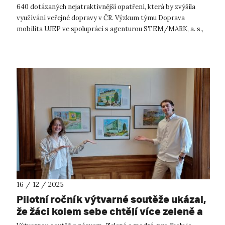
640 dotázaných nejatraktivnější opatření, která by zvýšila
využívání veřejné dopravy v ČR. Výzkum týmu Doprava
mobilita UJEP ve spolupráci s agenturou STEM/MARK, a. s.,
spolufinancovaný se ...
16 / 12 / 2025
Pilotní ročník výtvarné soutěže ukázal,
že žáci kolem sebe chtějí více zeleně a
vodních prvků