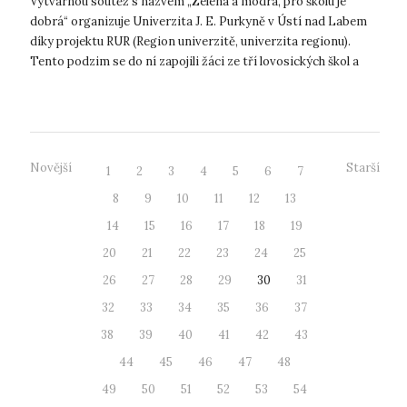
Výtvarnou soutěž s názvem „Zelená a modrá, pro školu je
dobrá“ organizuje Univerzita J. E. Purkyně v Ústí nad Labem
díky projektu RUR (Region univerzitě, univerzita regionu).
Tento podzim se do ní zapojili žáci ze tří lovosických škol a
odevzdali celke...
Novější
Starší
1
2
3
4
5
6
7
8
9
10
11
12
13
14
15
16
17
18
19
20
21
22
23
24
25
26
27
28
29
30
31
32
33
34
35
36
37
38
39
40
41
42
43
44
45
46
47
48
49
50
51
52
53
54