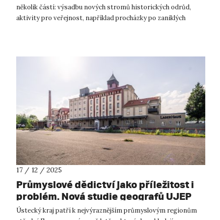
několik částí: výsadbu nových stromů historických odrůd,
aktivity pro veřejnost, například procházky po zaniklých
sadech, které dnes s...
17 / 12 / 2025
Průmyslové dědictví jako příležitost i
problém. Nová studie geografů UJEP
ukazuje, proč se ústecký kraj zatím
Ústecký kraj patří k nejvýraznějším průmyslovým regionům
nedokáže shodnout na své budoucnosti