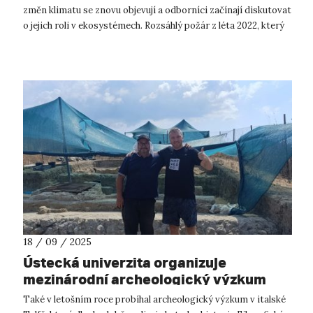
změn klimatu se znovu objevují a odborníci začínají diskutovat
o jejich roli v ekosystémech. Rozsáhlý požár z léta 2022, který
zasáhl Nár...
18 / 09 / 2025
Ústecká univerzita organizuje
mezinárodní archeologický výzkum
italské lokality Bufalareccia/Tolfa
Také v letošním roce probíhal archeologický výzkum v italské