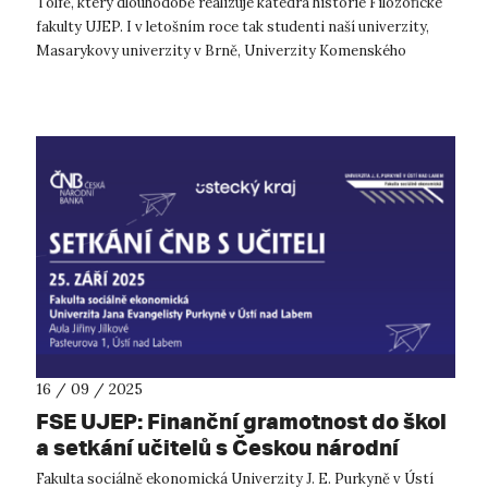
Tolfě, který dlouhodobě realizuje katedra historie Filozofické
fakulty UJEP. I v letošním roce tak studenti naší univerzity,
Masarykovy univerzity v Brně, Univerzity Komenského
v Bratislavě a...
16 / 09 / 2025
FSE UJEP: Finanční gramotnost do škol
a setkání učitelů s Českou národní
bankou
Fakulta sociálně ekonomická Univerzity J. E. Purkyně v Ústí