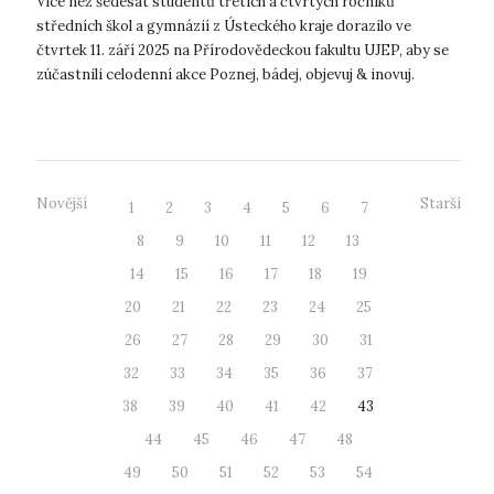
Více než šedesát studentů třetích a čtvrtých ročníků
středních škol a gymnázií z Ústeckého kraje dorazilo ve
čtvrtek 11. září 2025 na Přírodovědeckou fakultu UJEP, aby se
zúčastnili celodenní akce Poznej, bádej, objevuj & inovuj.
Fakulta ji připrav...
Novější
Starší
1
2
3
4
5
6
7
8
9
10
11
12
13
14
15
16
17
18
19
20
21
22
23
24
25
26
27
28
29
30
31
32
33
34
35
36
37
38
39
40
41
42
43
44
45
46
47
48
49
50
51
52
53
54