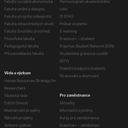
Fakulta sociálně ekonomická
Harmonogram akademického
Fakulta umění a designu
roku
Fakulta strojního inženýrství
IS STAG
Fakulta zdravotnických studií
Průkaz studenta
Fakulta životního prostředí
E-learning
Filozofická fakulta
Erasmus+ – studenti
Pedagogická fakulta
Erasmus Student Network (ESN)
Přírodovědecká fakulta
Studentská grantová soutěž
(SVV)
Finanční podpora studentů
Věda a výzkum
Stravování a ubytování
Human Resources Strategy for
Researchers
Vědecká rada
Pro zaměstnance
Ediční činnost
Aktuality
Mezinárodní projekty
Informační systémy
Národní projekty
Kurzy pro zaměstnance
Smluvní výzkum
Erasmus+ – zaměstnaci