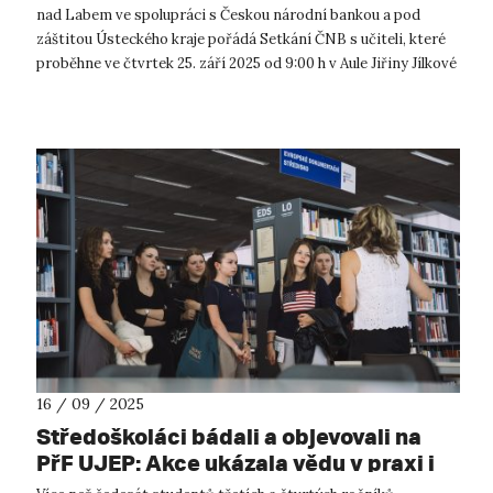
nad Labem ve spolupráci s Českou národní bankou a pod
záštitou Ústeckého kraje pořádá Setkání ČNB s učiteli, které
proběhne ve čtvrtek 25. září 2025 od 9:00 h v Aule Jiřiny Jílkové
v Kampusu ...
16 / 09 / 2025
Středoškoláci bádali a objevovali na
PřF UJEP: Akce ukázala vědu v praxi i
kouzlo učitelství