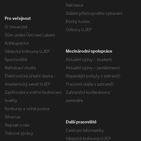
Rekreace
Sdílení přístrojového vybavení
Pro veřejnost
Etický kodex
O Univerzitě
Odbory UJEP
Dům umění Ústí nad Labem
Knihkupectví
Vědecká knihovna UJEP
Mezinárodní spolupráce
Sportoviště
Aktuální výzvy – studenti
Nahrávací studio
Aktuální výzvy – zaměstnanci
Elektronická úřední deska –
Stipendijní pobyty v zahraničí
Akademický senát UJEP
Pracovní stáže v zahraničí
Zajišťování a vnitřní hodnocení
Zahraniční konference a
kvality
semináře
Konkurzy a volné pozice
Silverius
Další pracoviště
Napsali o nás
Centrum Informatiky
Tiskové zprávy
Vědecká knihovna UJEP