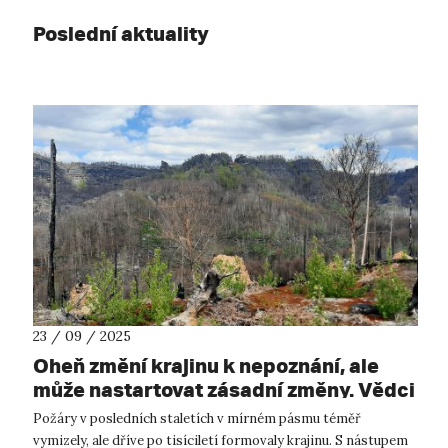
Poslední aktuality
23 / 09 / 2025
Oheň změní krajinu k nepoznání, ale
může nastartovat zásadní změny. Vědci
budou v Českém Švýcarsku řešit roli
Požáry v posledních staletích v mírném pásmu téměř
požárů v přírodě
vymizely, ale dříve po tisíciletí formovaly krajinu. S nástupem