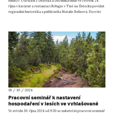
smírčí? O křížích z Ústecka a Děčínska bude ve čtvrtek 24.
října v kavárně a restauraci Refugio v Tisé na Ústecku povídat
regionální historička a publicistka Natalie Belisová. Dozvíte
se, ...
18 / 10 / 2024
Pracovní seminář k nastavení
hospodaření v lesích ve vyhlašované
CHKO Krušné hory
Ve středu 30. října 2024 od 9:30 se uskuteční pracovní seminář