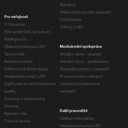
Rekreace
Sdílení přístrojového vybavení
Pro veřejnost
Etický kodex
O Univerzitě
Odbory UJEP
Dům umění Ústí nad Labem
Knihkupectví
Vědecká knihovna UJEP
Mezinárodní spolupráce
Sportoviště
Aktuální výzvy – studenti
Nahrávací studio
Aktuální výzvy – zaměstnanci
Elektronická úřední deska –
Stipendijní pobyty v zahraničí
Akademický senát UJEP
Pracovní stáže v zahraničí
Zajišťování a vnitřní hodnocení
Zahraniční konference a
kvality
semináře
Konkurzy a volné pozice
Silverius
Další pracoviště
Napsali o nás
Centrum Informatiky
Tiskové zprávy
Vědecká knihovna UJEP