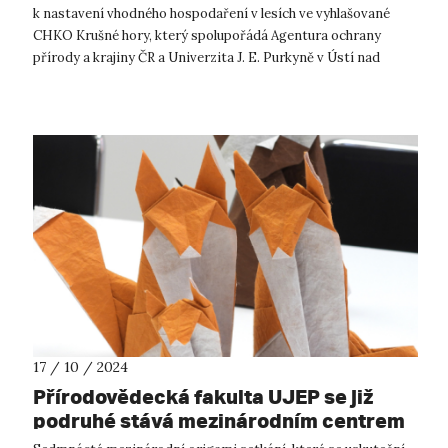
k nastavení vhodného hospodaření v lesích ve vyhlašované
CHKO Krušné hory, který spolupořádá Agentura ochrany
přírody a krajiny ČR a Univerzita J. E. Purkyně v Ústí nad
Labem. Seminář se...
17 / 10 / 2024
Přírodovědecká fakulta UJEP se již
podruhé stává mezinárodním centrem
origami