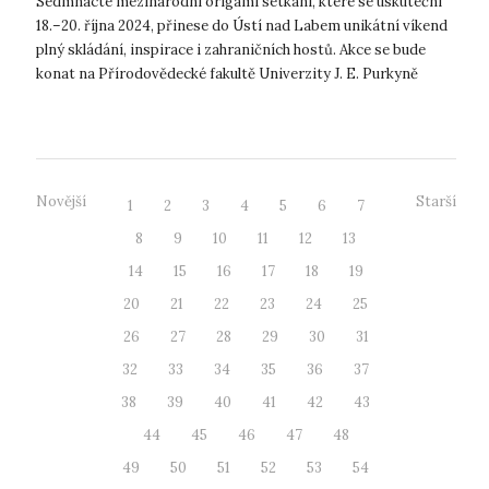
Sedmnácté mezinárodní origami setkání, které se uskuteční
18.–20. října 2024, přinese do Ústí nad Labem unikátní víkend
plný skládání, inspirace i zahraničních hostů. Akce se bude
konat na Přírodovědecké fakultě Univerzity J. E. Purkyně
v Ústí nad Labe...
Novější
Starší
1
2
3
4
5
6
7
8
9
10
11
12
13
14
15
16
17
18
19
20
21
22
23
24
25
26
27
28
29
30
31
32
33
34
35
36
37
38
39
40
41
42
43
44
45
46
47
48
49
50
51
52
53
54