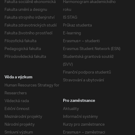
Fakulta sociálně ekonomická
Harmonogram akademického
Fakulta umění a designu
roku
Fakulta strojního inženýrství
IS STAG
Fakulta zdravotnických studií
Průkaz studenta
Fakulta životního prostředí
E-learning
Filozofická fakulta
Erasmus+ – studenti
Pedagogická fakulta
Erasmus Student Network (ESN)
Přírodovědecká fakulta
Studentská grantová soutěž
(SVV)
Finanční podpora studentů
Věda a výzkum
Stravování a ubytování
Human Resources Strategy for
Researchers
Vědecká rada
Pro zaměstnance
Ediční činnost
Aktuality
Mezinárodní projekty
Informační systémy
Národní projekty
Kurzy pro zaměstnance
Smluvní výzkum
Erasmus+ – zaměstnaci