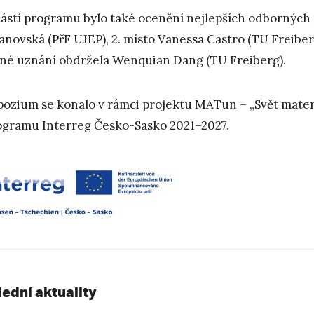
ástí programu bylo také ocenění nejlepších odborných pr
anovská (PřF UJEP), 2. místo Vanessa Castro (TU Freiber
né uznání obdržela Wenquian Dang (TU Freiberg).
ozium se konalo v rámci projektu MATun – „Svět materi
ogramu Interreg Česko-Sasko 2021–2027.
lední aktuality