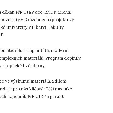
 a děkan PřF UJEP doc. RNDr. Michal
univerzity v Drážďanech (projektový
é univerzity v Liberci, Fakulty
P.
iomateriálů a implantátů, moderní
mplexních materiálů. Program doplnily
 Teplické hvězdárny.
ce ve výzkumu materiálů. Sdílení
it je pro nás klíčové. Těší nás také
ach, tajemník PřF UJEP a garant