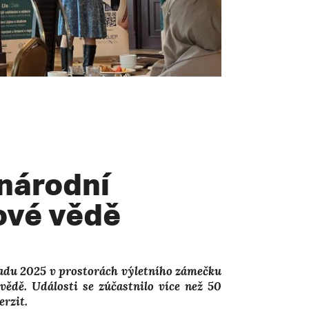
národní
ové vědě
padu 2025 v prostorách výletního zámečku
ědě. Události se zúčastnilo více než 50
rzit.