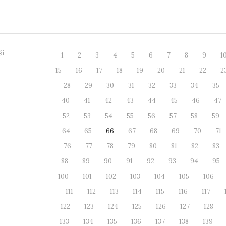
ářka Lenka Hrabalo...
knihovně SW
ší
1
2
3
4
5
6
7
8
9
1
15
16
17
18
19
20
21
22
2
28
29
30
31
32
33
34
35
40
41
42
43
44
45
46
47
52
53
54
55
56
57
58
59
64
65
66
67
68
69
70
71
76
77
78
79
80
81
82
83
88
89
90
91
92
93
94
95
100
101
102
103
104
105
106
111
112
113
114
115
116
117
122
123
124
125
126
127
128
133
134
135
136
137
138
139