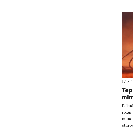
17 / 
Tep
mi
Pokud
rozumě
mimoz
staro
prožra