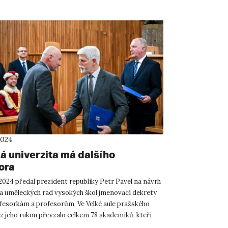
2024
á univerzita má dalšího
ora
 2024 předal prezident republiky Petr Pavel na návrh
a uměleckých rad vysokých škol jmenovací dekrety
esorkám a profesorům. Ve Velké aule pražského
 z jeho rukou převzalo celkem 78 akademiků, kteří
...