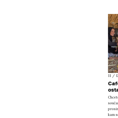
11 / 
Caf
ost
Chcete
součas
prosin
kam se