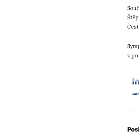
Souč
Štěp
Čest
Symp
z pr
Pos