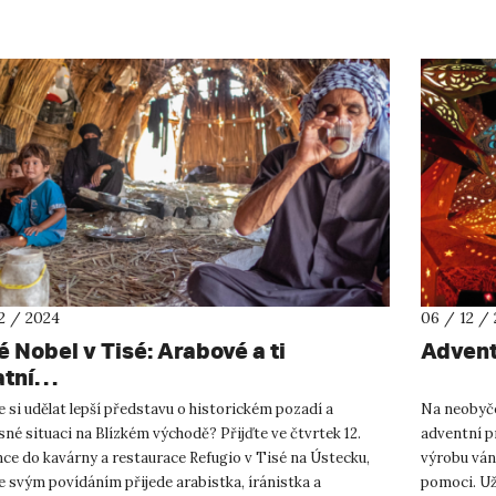
12 / 2024
06 / 12 /
é Nobel v Tisé: Arabové a ti
Advent
atní…
 si udělat lepší představu o historickém pozadí a
Na neobyče
né situaci na Blízkém východě? Přijďte ve čtvrtek 12.
adventní p
ce do kavárny a restaurace Refugio v Tisé na Ústecku,
výrobu ván
 svým povídáním přijede arabistka, íránistka a
pomoci. Už