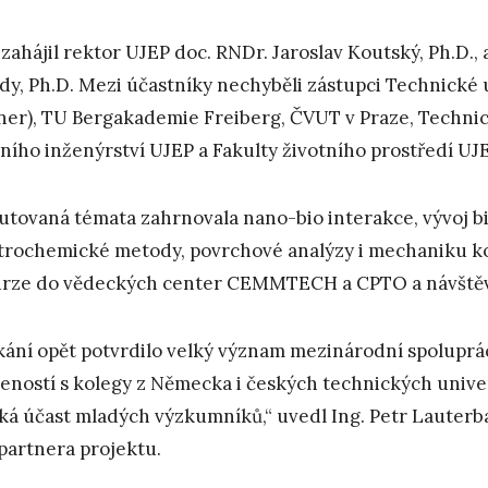
 zahájil rektor UJEP doc. RNDr. Jaroslav Koutský, Ph.D.,
dy, Ph.D. Mezi účastníky nechyběli zástupci Technické 
ner), TU Bergakademie Freiberg, ČVUT v Praze, Technick
jního inženýrství UJEP a Fakulty životního prostředí UJE
utovaná témata zahrnovala nano-bio interakce, vývoj b
trochemické metody, povrchové analýzy i mechaniku ko
rze do vědeckých center CEMMTECH a CPTO a návštěva
kání opět potvrdilo velký význam mezinárodní spoluprá
eností s kolegy z Německa i českých technických univerz
ká účast mladých výzkumníků,“ uvedl Ing. Petr Lauterb
partnera projektu.