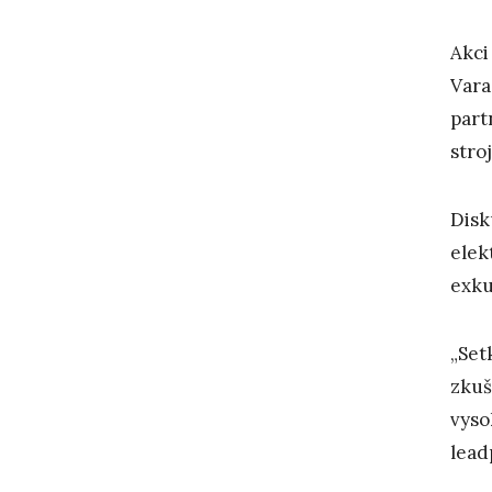
Akci
Vara
part
stro
Disk
elek
exku
„Set
zkuš
vyso
lead