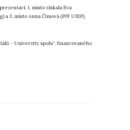
ezentací: 1. místo získala Eva
g) a 3. místo Anna Čimová (PřF UJEP).
álů – Univerzity spolu“, financovaného