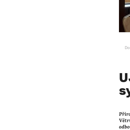
Do
U
s
Přír
Větr
odbo