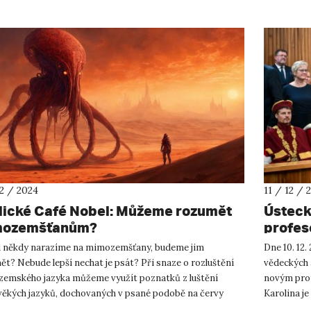
12 / 2024
11 / 12 / 
lické Café Nobel: Můžeme rozumět
Ústeck
mozemšťanům?
profes
 někdy narazíme na mimozemšťany, budeme jim
Dne 10. 12.
t? Nebude lepší nechat je psát? Při snaze o rozluštění
vědeckých 
emského jazyka můžeme využít poznatků z luštění
novým prof
věkých jazyků, dochovaných v psané podobě na červy
Karolina je
ných papyrech nebo tesané v...
v letošním r