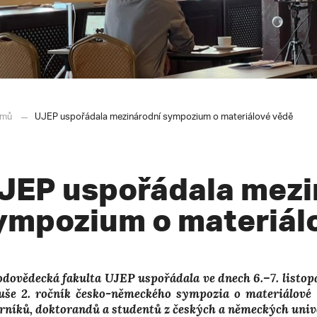
mů
UJEP uspořádala mezinárodní sympozium o materiálové vědě
JEP uspořádala mezi
ympozium o materiál
odovědecká fakulta UJEP uspořádala ve dnech 6.–7. listo
uše 2. ročník česko-německého sympozia o materiálové v
rníků, doktorandů a studentů z českých a německých unive