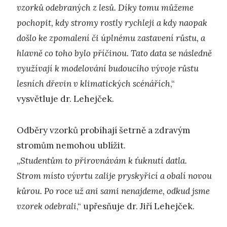
vzorků odebraných z lesů. Díky tomu můžeme
pochopit, kdy stromy rostly rychleji a kdy naopak
došlo ke zpomalení či úplnému zastavení růstu, a
hlavně co toho bylo příčinou. Tato data se následně
využívají k modelování budoucího vývoje růstu
lesních dřevin v klimatických scénářích
,“
vysvětluje dr. Lehejček.
Odběry vzorků probíhají šetrně a zdravým
stromům nemohou ublížit.
„
Studentům to přirovnávám k ťuknutí datla.
Strom místo vývrtu zalije pryskyřicí a obalí novou
kůrou. Po roce už ani sami nenajdeme, odkud jsme
vzorek odebrali
,“ upřesňuje dr. Jiří Lehejček.