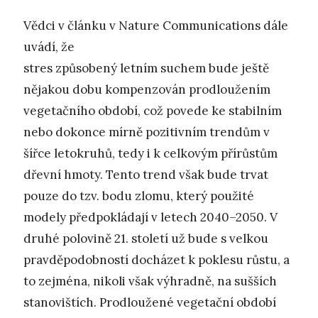
Vědci v článku v Nature Communications dále
uvádí, že
stres způsobený letním suchem bude ještě
nějakou dobu kompenzován prodloužením
vegetačního období, což povede ke stabilním
nebo dokonce mírně pozitivním trendům v
šířce letokruhů, tedy i k celkovým přírůstům
dřevní hmoty. Tento trend však bude trvat
pouze do tzv. bodu zlomu, který použité
modely předpokládají v letech 2040–2050. V
druhé polovině 21. století už bude s velkou
pravděpodobností docházet k poklesu růstu, a
to zejména, nikoli však výhradně, na sušších
stanovištích. Prodloužené vegetační období