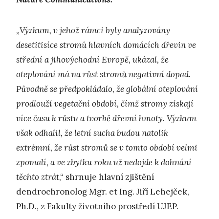
„
Výzkum, v jehož rámci byly analyzovány
desetitisíce stromů hlavních domácích dřevin ve
střední a jihovýchodní Evropě, ukázal, že
oteplování má na růst stromů negativní dopad.
Původně se předpokládalo, že globální oteplování
prodlouží vegetační období, čímž stromy získají
více času k růstu a tvorbě dřevní hmoty. Výzkum
však odhalil, že letní sucha budou natolik
extrémní, že růst stromů se v tomto období velmi
zpomalí, a ve zbytku roku už nedojde k dohnání
těchto ztrát
,“ shrnuje hlavní zjištění
dendrochronolog Mgr. et Ing. Jiří Lehejček,
Ph.D., z Fakulty životního prostředí UJEP.