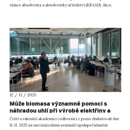
rámce absolventa a absolventky učitelství (KRAAU). Akce,
kterou MŠMT uspořádalo ve s...
12 / 11 / 2025
Může biomasa významně pomoci s
náhradou uhlí při výrobě elektřiny a
tepla v roce 2030?
Čeští a rakouští akademici i odborníci z praxe diskutovali dne
11. 11. 2025 na mezinárodním semináři spolupořádaném