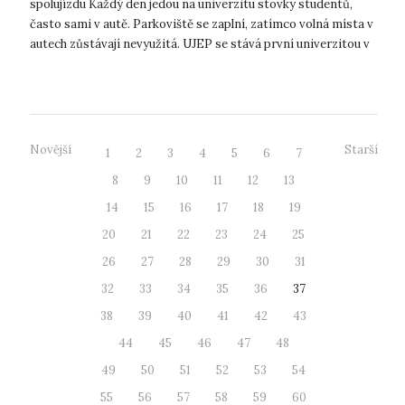
spolujízdu Každý den jedou na univerzitu stovky studentů,
často sami v autě. Parkoviště se zaplní, zatímco volná místa v
autech zůstávají nevyužitá. UJEP se stává první univerzitou v
Česku, kter...
Novější
Starší
1
2
3
4
5
6
7
8
9
10
11
12
13
14
15
16
17
18
19
20
21
22
23
24
25
26
27
28
29
30
31
32
33
34
35
36
37
38
39
40
41
42
43
44
45
46
47
48
49
50
51
52
53
54
55
56
57
58
59
60