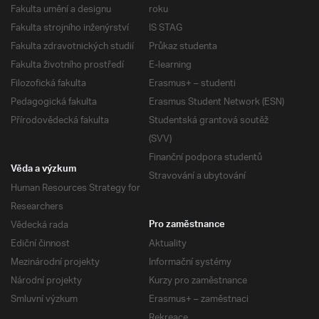
Fakulta umění a designu
roku
Fakulta strojního inženýrství
IS STAG
Fakulta zdravotnických studií
Průkaz studenta
Fakulta životního prostředí
E-learning
Filozofická fakulta
Erasmus+ – studenti
Pedagogická fakulta
Erasmus Student Network (ESN)
Přírodovědecká fakulta
Studentská grantová soutěž
(SVV)
Finanční podpora studentů
Věda a výzkum
Stravování a ubytování
Human Resources Strategy for
Researchers
Vědecká rada
Pro zaměstnance
Ediční činnost
Aktuality
Mezinárodní projekty
Informační systémy
Národní projekty
Kurzy pro zaměstnance
Smluvní výzkum
Erasmus+ – zaměstnaci
Rekreace