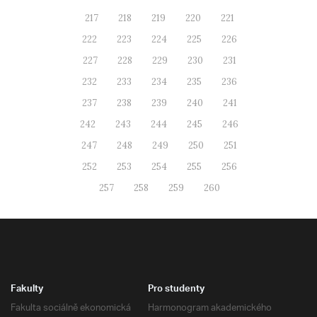
217
218
219
220
221
222
223
224
225
226
227
228
229
230
231
232
233
234
235
236
237
238
239
240
241
242
243
244
245
246
247
248
249
250
251
252
253
254
255
256
257
258
259
260
Fakulty
Pro studenty
Fakulta sociálně ekonomická
Harmonogram akademického