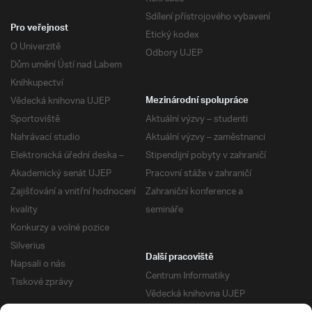
Sdílení přístrojového vybavení
Pro veřejnost
Etický kodex
O Univerzitě
Odbory UJEP
Dům umění Ústí nad Labem
Knihkupectví
Vědecká knihovna UJEP
Mezinárodní spolupráce
Sportoviště
Aktuální výzvy – studenti
Nahrávací studio
Aktuální výzvy – zaměstnanci
Elektronická úřední deska –
Stipendijní pobyty v zahraničí
Akademický senát UJEP
Pracovní stáže v zahraničí
Zajišťování a vnitřní hodnocení
Zahraniční konference a
kvality
semináře
Konkurzy a volné pozice
Silverius
Další pracoviště
Napsali o nás
Centrum Informatiky
Tiskové zprávy
Vědecká knihovna UJEP