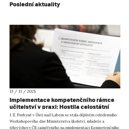
Poslední aktuality
13 / 11 / 2025
Implementace kompetenčního rámce
učitelství v praxi: Hostila celostátní
workshop MŠMT
J. E. Purkyně v Ústí nad Labem se stala dějištěm celodenního
Workshopového dne Ministerstva školství, mládeže a
tělovýchovy ČR zaměřeného na implementaci Kompetenčního