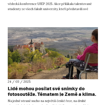
vědecká konference UJEP 2025. Akce přilákala talentované
studenty ze všech fakult univerzity, kteří představili své
výzkumné projekty v různý...
24 / 03 / 2025
Lidé mohou posílat své snímky do
fotosoutěže. Tématem je Země a klima.
Z nejlepších vznikne na UJEP výstava
Na jedné straně sucho na největší české řece, na druhé