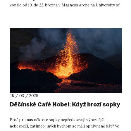
konalo od 19. do 22. března v Magness Areně na University of
Denver. V silné m...
25 / 03 / 2025
Děčínské Café Nobel: Když hrozí sopky
Proč pro nás některé sopky nepředstavují výraznější
nebezpečí, zatímco jiných bychom se měli oprávněně bát? Ve