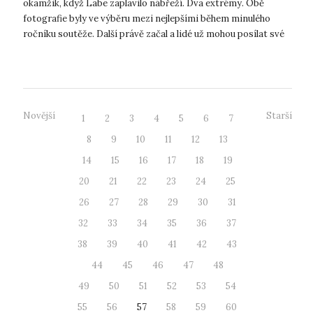
okamžik, když Labe zaplavilo nábřeží. Dva extrémy. Obě
fotografie byly ve výběru mezi nejlepšími během minulého
ročníku soutěže. Další právě začal a lidé už mohou posílat své
fotografie. „Soutě...
Novější
Starší
1
2
3
4
5
6
7
8
9
10
11
12
13
14
15
16
17
18
19
20
21
22
23
24
25
26
27
28
29
30
31
32
33
34
35
36
37
38
39
40
41
42
43
44
45
46
47
48
49
50
51
52
53
54
55
56
57
58
59
60