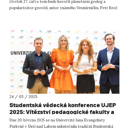
čtvrtek 27. září o tom bude hovořit planetární geolog a
popularizátor geověd, autor známého Vesmírníčku, Petr Brož
na dalším „přátelském setk...
24 / 03 / 2025
Studentská vědecká konference UJEP
2025: Vítězství pedagogické fakulty a
inovativní výzkum
Dne 20. března 2025 se na Univerzitě Jana Evangelisty
Purkyně v Ústí nad Labem uskutečnila tradiční Studentská