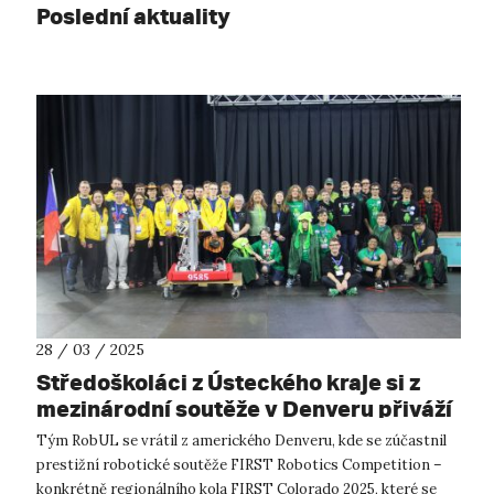
Poslední aktuality
28 / 03 / 2025
Středoškoláci z Ústeckého kraje si z
mezinárodní soutěže v Denveru přiváží
cenné zkušenosti
Tým RobUL se vrátil z amerického Denveru, kde se zúčastnil
prestižní robotické soutěže FIRST Robotics Competition –
konkrétně regionálního kola FIRST Colorado 2025, které se