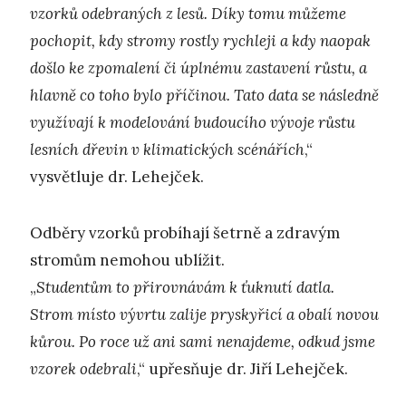
vzorků odebraných z lesů. Díky tomu můžeme
pochopit, kdy stromy rostly rychleji a kdy naopak
došlo ke zpomalení či úplnému zastavení růstu, a
hlavně co toho bylo příčinou. Tato data se následně
využívají k modelování budoucího vývoje růstu
lesních dřevin v klimatických scénářích
,“
vysvětluje dr. Lehejček.
Odběry vzorků probíhají šetrně a zdravým
stromům nemohou ublížit.
„
Studentům to přirovnávám k ťuknutí datla.
Strom místo vývrtu zalije pryskyřicí a obalí novou
kůrou. Po roce už ani sami nenajdeme, odkud jsme
vzorek odebrali
,“ upřesňuje dr. Jiří Lehejček.