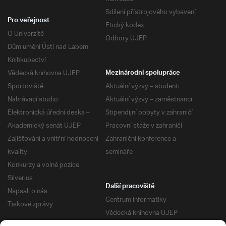
Sdílení přístrojového vybavení
Pro veřejnost
Etický kodex
O Univerzitě
Odbory UJEP
Dům umění Ústí nad Labem
Knihkupectví
Vědecká knihovna UJEP
Mezinárodní spolupráce
Sportoviště
Aktuální výzvy – studenti
Nahrávací studio
Aktuální výzvy – zaměstnanci
Elektronická úřední deska –
Stipendijní pobyty v zahraničí
Akademický senát UJEP
Pracovní stáže v zahraničí
Zajišťování a vnitřní hodnocení
Zahraniční konference a
kvality
semináře
Konkurzy a volné pozice
Silverius
Další pracoviště
Napsali o nás
Centrum Informatiky
Tiskové zprávy
Vědecká knihovna UJEP