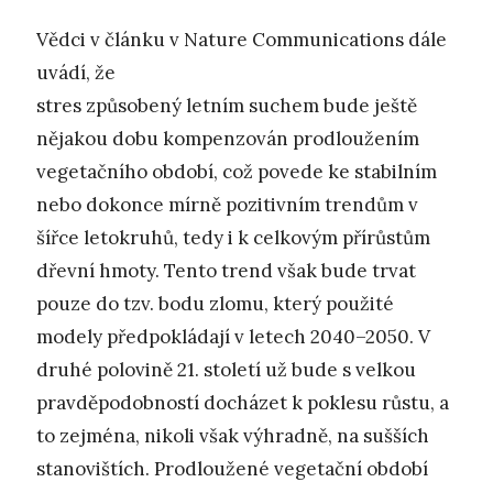
Vědci v článku v Nature Communications dále
uvádí, že
stres způsobený letním suchem bude ještě
nějakou dobu kompenzován prodloužením
vegetačního období, což povede ke stabilním
nebo dokonce mírně pozitivním trendům v
šířce letokruhů, tedy i k celkovým přírůstům
dřevní hmoty. Tento trend však bude trvat
pouze do tzv. bodu zlomu, který použité
modely předpokládají v letech 2040–2050. V
druhé polovině 21. století už bude s velkou
pravděpodobností docházet k poklesu růstu, a
to zejména, nikoli však výhradně, na sušších
stanovištích. Prodloužené vegetační období