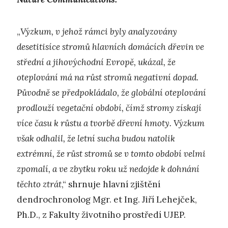
„
Výzkum, v jehož rámci byly analyzovány
desetitisíce stromů hlavních domácích dřevin ve
střední a jihovýchodní Evropě, ukázal, že
oteplování má na růst stromů negativní dopad.
Původně se předpokládalo, že globální oteplování
prodlouží vegetační období, čímž stromy získají
více času k růstu a tvorbě dřevní hmoty. Výzkum
však odhalil, že letní sucha budou natolik
extrémní, že růst stromů se v tomto období velmi
zpomalí, a ve zbytku roku už nedojde k dohnání
těchto ztrát
,“ shrnuje hlavní zjištění
dendrochronolog Mgr. et Ing. Jiří Lehejček,
Ph.D., z Fakulty životního prostředí UJEP.