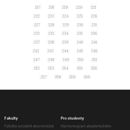
217
218
219
220
221
222
223
224
225
226
227
228
229
230
231
232
233
234
235
236
237
238
239
240
241
242
243
244
245
246
247
248
249
250
251
252
253
254
255
256
257
258
259
260
Fakulty
Pro studenty
Fakulta sociálně ekonomická
Harmonogram akademického