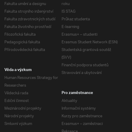
Fakulta umění a designu
roku
Fakulta strojního inženýrství
IS STAG
Fakulta zdravotnických studií
Průkaz studenta
Fakulta životního prostředí
E-learning
Filozofická fakulta
Erasmus+ – studenti
Pedagogická fakulta
Erasmus Student Network (ESN)
Přírodovědecká fakulta
Studentská grantová soutěž
(SVV)
Finanční podpora studentů
Věda a výzkum
Stravování a ubytování
Human Resources Strategy for
Researchers
Vědecká rada
Pro zaměstnance
Ediční činnost
Aktuality
Mezinárodní projekty
Informační systémy
Národní projekty
Kurzy pro zaměstnance
Smluvní výzkum
Erasmus+ – zaměstnaci
Rekreace