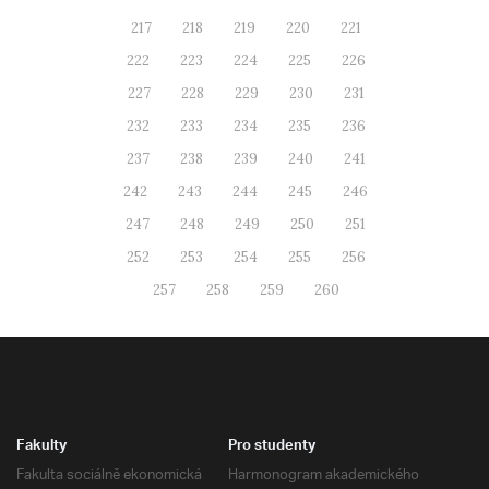
217
218
219
220
221
222
223
224
225
226
227
228
229
230
231
232
233
234
235
236
237
238
239
240
241
242
243
244
245
246
247
248
249
250
251
252
253
254
255
256
257
258
259
260
Fakulty
Pro studenty
Fakulta sociálně ekonomická
Harmonogram akademického