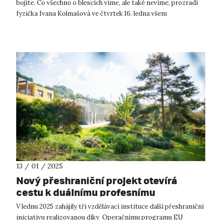
bojíte. Co všechno o blescích víme, ale také nevíme, prozradí
fyzička Ivana Kolmašová ve čtvrtek 16. ledna všem
návštěvníkům teplického plan...
13 / 01 / 2025
Nový přeshraniční projekt otevírá
cestu k duálnímu profesnímu
vzdělávání
V lednu 2025 zahájily tři vzdělávací instituce další přeshraniční
iniciativu realizovanou díky Operačnímu programu EU