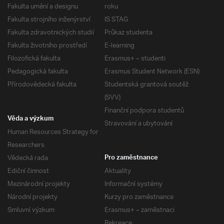
Fakulta umění a designu
roku
Fakulta strojního inženýrství
IS STAG
Fakulta zdravotnických studií
Průkaz studenta
Fakulta životního prostředí
E-learning
Filozofická fakulta
Erasmus+ – studenti
Pedagogická fakulta
Erasmus Student Network (ESN)
Přírodovědecká fakulta
Studentská grantová soutěž
(SVV)
Finanční podpora studentů
Věda a výzkum
Stravování a ubytování
Human Resources Strategy for
Researchers
Vědecká rada
Pro zaměstnance
Ediční činnost
Aktuality
Mezinárodní projekty
Informační systémy
Národní projekty
Kurzy pro zaměstnance
Smluvní výzkum
Erasmus+ – zaměstnaci
Rekreace