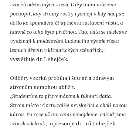
vzorků odebraných z lesů. Díky tomu můžeme
pochopit, kdy stromy rostly rychleji a kdy naopak
došlo ke zpomalení či úplnému zastavení růstu, a
hlavně co toho bylo příčinou. Tato data se následně
využívají k modelování budoucího vývoje růstu
lesních dřevin v klimatických scénářích
,“
vysvětluje dr. Lehejček.
Odběry vzorků probíhají šetrně a zdravým
stromům nemohou ublížit.
„
Studentům to přirovnávám k ťuknutí datla.
Strom místo vývrtu zalije pryskyřicí a obalí novou
kůrou. Po roce už ani sami nenajdeme, odkud jsme
vzorek odebrali
,“ upřesňuje dr. Jiří Lehejček.