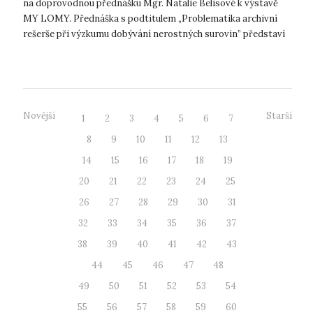
na doprovodnou přednášku Mgr. Natalie Belisové k výstavě
MY LOMY. Přednáška s podtitulem „Problematika archivní
rešerše při výzkumu dobývání nerostných surovin” představí
archivní zdroje a...
Novější
Starší
1
2
3
4
5
6
7
8
9
10
11
12
13
14
15
16
17
18
19
20
21
22
23
24
25
26
27
28
29
30
31
32
33
34
35
36
37
38
39
40
41
42
43
44
45
46
47
48
49
50
51
52
53
54
55
56
57
58
59
60