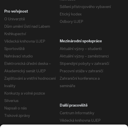
Sdílení přístrojového vybavení
Pro veřejnost
Etický kodex
O Univerzitě
Odbory UJEP
Dům umění Ústí nad Labem
Knihkupectví
Vědecká knihovna UJEP
Mezinárodní spolupráce
Sportoviště
Aktuální výzvy – studenti
Nahrávací studio
Aktuální výzvy – zaměstnanci
Elektronická úřední deska –
Stipendijní pobyty v zahraničí
Akademický senát UJEP
Pracovní stáže v zahraničí
Zajišťování a vnitřní hodnocení
Zahraniční konference a
kvality
semináře
Konkurzy a volné pozice
Silverius
Další pracoviště
Napsali o nás
Centrum Informatiky
Tiskové zprávy
Vědecká knihovna UJEP