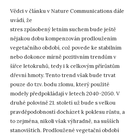
Vědci v článku v Nature Communications dále
uvádí, že
stres způsobený letním suchem bude ještě
nějakou dobu kompenzován prodloužením
vegetačního období, což povede ke stabilním
nebo dokonce mírně pozitivním trendům v
šířce letokruhů, tedy i k celkovým přírůstům
dřevní hmoty. Tento trend však bude trvat
pouze do tzv. bodu zlomu, který použité
modely předpokládají v letech 2040–2050. V
druhé polovině 21. století už bude s velkou
pravděpodobností docházet k poklesu růstu, a
to zejména, nikoli však výhradně, na sušších
stanovištích. Prodloužené vegetační období