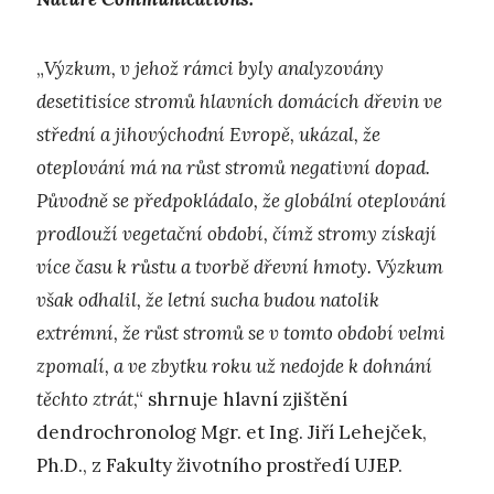
„
Výzkum, v jehož rámci byly analyzovány
desetitisíce stromů hlavních domácích dřevin ve
střední a jihovýchodní Evropě, ukázal, že
oteplování má na růst stromů negativní dopad.
Původně se předpokládalo, že globální oteplování
prodlouží vegetační období, čímž stromy získají
více času k růstu a tvorbě dřevní hmoty. Výzkum
však odhalil, že letní sucha budou natolik
extrémní, že růst stromů se v tomto období velmi
zpomalí, a ve zbytku roku už nedojde k dohnání
těchto ztrát
,“ shrnuje hlavní zjištění
dendrochronolog Mgr. et Ing. Jiří Lehejček,
Ph.D., z Fakulty životního prostředí UJEP.