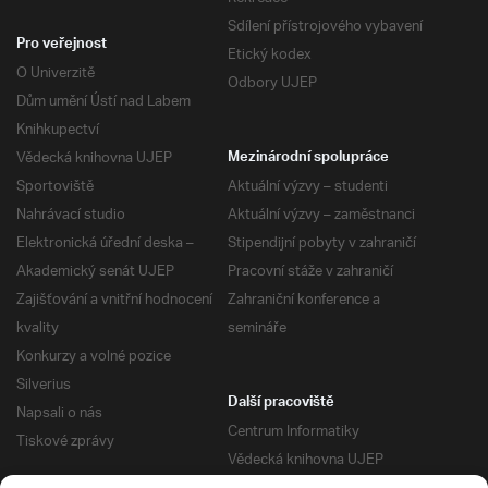
Sdílení přístrojového vybavení
Pro veřejnost
Etický kodex
O Univerzitě
Odbory UJEP
Dům umění Ústí nad Labem
Knihkupectví
Vědecká knihovna UJEP
Mezinárodní spolupráce
Sportoviště
Aktuální výzvy – studenti
Nahrávací studio
Aktuální výzvy – zaměstnanci
Elektronická úřední deska –
Stipendijní pobyty v zahraničí
Akademický senát UJEP
Pracovní stáže v zahraničí
Zajišťování a vnitřní hodnocení
Zahraniční konference a
kvality
semináře
Konkurzy a volné pozice
Silverius
Další pracoviště
Napsali o nás
Centrum Informatiky
Tiskové zprávy
Vědecká knihovna UJEP