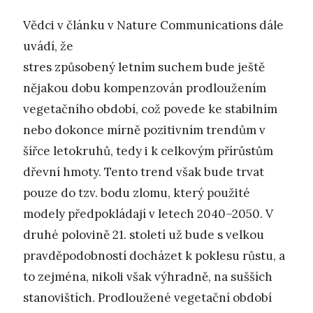
Vědci v článku v Nature Communications dále
uvádí, že
stres způsobený letním suchem bude ještě
nějakou dobu kompenzován prodloužením
vegetačního období, což povede ke stabilním
nebo dokonce mírně pozitivním trendům v
šířce letokruhů, tedy i k celkovým přírůstům
dřevní hmoty. Tento trend však bude trvat
pouze do tzv. bodu zlomu, který použité
modely předpokládají v letech 2040–2050. V
druhé polovině 21. století už bude s velkou
pravděpodobností docházet k poklesu růstu, a
to zejména, nikoli však výhradně, na sušších
stanovištích. Prodloužené vegetační období