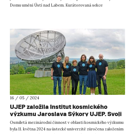
Domu umění Ústí nad Labem. Kurátorovaná sekce
diplomových prací v letošním roc...
16 / 05 / 2024
UJEP založila Institut kosmického
výzkumu Jaroslava Sýkory UJEP. Svoji
činnost zahájil pod křídly FSE UJEP
Osmiletá mezinárodní činnost v oblasti kosmického výzkumu
byla 11. května 2024 na ústecké univerzitě zúročena založením