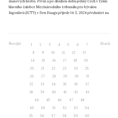
masových hrobů. První a po dlouhou dobu jediný Čech v týmu
hlavního žalobce Mezinárodního tribunálu pro bývalou
Jugoslávii (ICTY) v Den Haagu přijede 14. 5. 2024 přednášet na
ústeckou univerz...
Novější
Starší
1
2
3
4
5
6
7
8
9
10
11
12
13
14
15
16
17
18
19
20
21
22
23
24
25
26
27
28
29
30
31
32
33
34
35
36
37
38
39
40
41
42
43
44
45
46
47
48
49
50
51
52
53
54
55
56
57
58
59
60