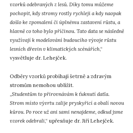
vzorků odebraných z lesů. Díky tomu můžeme
pochopit, kdy stromy rostly rychleji a kdy naopak
došlo ke zpomalení či úplnému zastavení růstu, a
hlavně co toho bylo příčinou. Tato data se následně
využívají k modelování budoucího vývoje růstu
lesních dřevin v klimatických scénářích
,“
vysvětluje dr. Lehejček.
Odběry vzorků probíhají šetrně a zdravým
stromům nemohou ublížit.
„
Studentům to přirovnávám k ťuknutí datla.
Strom místo vývrtu zalije pryskyřicí a obalí novou
kůrou. Po roce už ani sami nenajdeme, odkud jsme
vzorek odebrali
,“ upřesňuje dr. Jiří Lehejček.