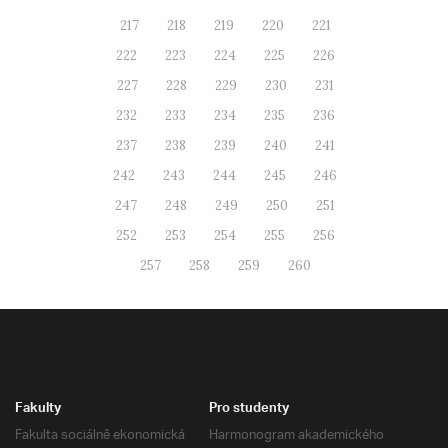
217
218
219
220
221
222
223
224
225
226
227
228
229
230
231
232
233
234
235
236
237
238
239
240
241
242
243
244
245
246
247
248
249
250
251
252
253
254
255
256
257
258
259
260
Fakulty
Pro studenty
Fakulta sociálně ekonomická
Harmonogram akademického