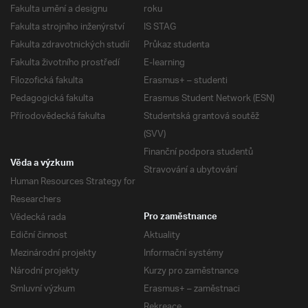
Fakulta umění a designu
roku
Fakulta strojního inženýrství
IS STAG
Fakulta zdravotnických studií
Průkaz studenta
Fakulta životního prostředí
E-learning
Filozofická fakulta
Erasmus+ – studenti
Pedagogická fakulta
Erasmus Student Network (ESN)
Přírodovědecká fakulta
Studentská grantová soutěž
(SVV)
Finanční podpora studentů
Věda a výzkum
Stravování a ubytování
Human Resources Strategy for
Researchers
Vědecká rada
Pro zaměstnance
Ediční činnost
Aktuality
Mezinárodní projekty
Informační systémy
Národní projekty
Kurzy pro zaměstnance
Smluvní výzkum
Erasmus+ – zaměstnaci
Rekreace