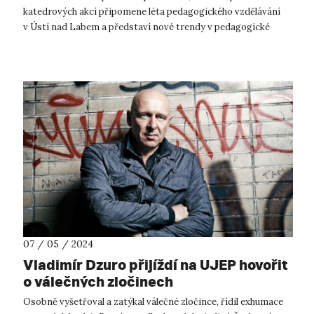
katedrových akcí připomene léta pedagogického vzdělávání
v Ústí nad Labem a představí nové trendy v pedagogické
praxi. „Oslavy 60. jubilea ...
07 / 05 / 2024
Vladimír Dzuro přijíždí na UJEP hovořit
o válečných zločinech
Osobně vyšetřoval a zatýkal válečné zločince, řídil exhumace