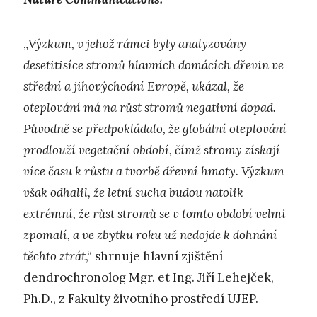
„
Výzkum, v jehož rámci byly analyzovány
desetitisíce stromů hlavních domácích dřevin ve
střední a jihovýchodní Evropě, ukázal, že
oteplování má na růst stromů negativní dopad.
Původně se předpokládalo, že globální oteplování
prodlouží vegetační období, čímž stromy získají
více času k růstu a tvorbě dřevní hmoty. Výzkum
však odhalil, že letní sucha budou natolik
extrémní, že růst stromů se v tomto období velmi
zpomalí, a ve zbytku roku už nedojde k dohnání
těchto ztrát
,“ shrnuje hlavní zjištění
dendrochronolog Mgr. et Ing. Jiří Lehejček,
Ph.D., z Fakulty životního prostředí UJEP.