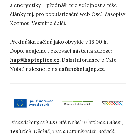
a energetiky – přednáší pro veřejnost a píše
články mj. pro popularizační web Osel, časopisy
Kozmos, Vesmír a další.
Přednáška začíná jako obvykle v 18:00 h.
Doporučujeme rezervaci místa na adrese:
hap@hapteplice.cz
.
Další informace o Café
Nobel naleznete na
cafenobel.ujep.cz
.
Přednáškový cyklus Café Nobel v Ústí nad Labem,
Teplicích, Děčíně, Tisé a Litoměřicích pořádá