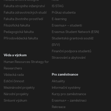
Fakulta strojního inženýrství
IS STAG
Fakulta zdravotnických studií
Průkaz studenta
Fakulta životního prostředí
E-learning
Filozofická fakulta
Erasmus+ – studenti
Pedagogická fakulta
Erasmus Student Network (ESN)
Přírodovědecká fakulta
Studentská grantová soutěž
(SVV)
Finanční podpora studentů
Věda a výzkum
Stravování a ubytování
Human Resources Strategy for
Researchers
Vědecká rada
Pro zaměstnance
Ediční činnost
Aktuality
Mezinárodní projekty
Informační systémy
Národní projekty
Kurzy pro zaměstnance
Smluvní výzkum
Erasmus+ – zaměstnaci
Rekreace