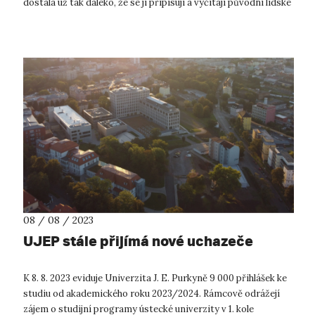
dostala už tak daleko, že se jí připisují a vyčítají původní lidské
vlastnosti...
08 / 08 / 2023
UJEP stále přijímá nové uchazeče
K 8. 8. 2023 eviduje Univerzita J. E. Purkyně 9 000 přihlášek ke
studiu od akademického roku 2023/2024. Rámcově odrážejí
zájem o studijní programy ústecké univerzity v 1. kole