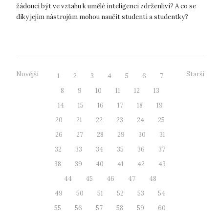
žádoucí být ve vztahu k umělé inteligenci zdrženliví? A co se
díky jejím nástrojům mohou naučit studenti a studentky?
Nejen o těchto otázkách d...
Novější
Starší
1
2
3
4
5
6
7
8
9
10
11
12
13
14
15
16
17
18
19
20
21
22
23
24
25
26
27
28
29
30
31
32
33
34
35
36
37
38
39
40
41
42
43
44
45
46
47
48
49
50
51
52
53
54
55
56
57
58
59
60