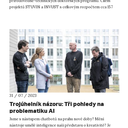
přírodovědně-technických doktorských programů. Cílem
projektů STUVIN a INVUST s celkovým rozpočtem cca 157
mil. Kč (z toho 132 mil. Kč investičních p...
31 / 07 / 2023
Trojúhelník názoru: Tři pohledy na
problematiku AI
Jsme s nástupem chatbotů na prahu nové doby? Mění
nástroje umělé inteligence naši představu o kreativitě? Je