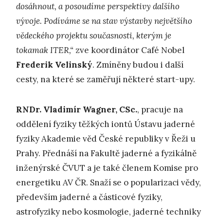
dosáhnout, a posoudíme perspektivy dalšího
vývoje. Podíváme se na stav výstavby největšího
vědeckého projektu současnosti, kterým je
tokamak ITER,“
zve koordinátor Café Nobel
Frederik Velinský
. Zmíněny budou i další
cesty, na které se zaměřují některé start-upy.
RNDr. Vladimír Wagner, CSc.
, pracuje na
oddělení fyziky těžkých iontů Ústavu jaderné
fyziky Akademie věd České republiky v Řeži u
Prahy. Přednáší na Fakultě jaderné a fyzikálně
inženýrské ČVUT a je také členem Komise pro
energetiku AV ČR. Snaží se o popularizaci vědy,
především jaderné a částicové fyziky,
astrofyziky nebo kosmologie, jaderné techniky