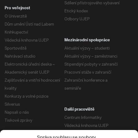
Sdílení přístrojového vybavení
Pro veřejnost
Etický kodex
O Univerzitě
Odbory UJEP
Dům umění Ústí nad Labem
Knihkupectví
Vědecká knihovna UJEP
Mezinárodní spolupráce
Sportoviště
Aktuální výzvy – studenti
Nahrávací studio
Aktuální výzvy – zaměstnanci
Elektronická úřední deska –
Stipendijní pobyty v zahraničí
Akademický senát UJEP
Pracovní stáže v zahraničí
Zajišťování a vnitřní hodnocení
Zahraniční konference a
kvality
semináře
Konkurzy a volné pozice
Silverius
Další pracoviště
Napsali o nás
Centrum Informatiky
Tiskové zprávy
Vědecká knihovna UJEP
Správa kolejí a menz
Správa souhlasu se soubory