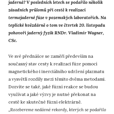
jaderná? V posledních letech se podařilo několik
zásadních průlomů při cestě k realizaci
termojaderné fúze v pozemských laboratořích. Na
teplické hvězdárně o tom ve čtvrtek 20. listopadu
pohovoří jaderný fyzik RNDr. Vladimír Wagner,
CSc.
Ve své přednášce se zaměří především na
současný stav cesty k realizaci fúze pomocí
magnetického i inerciálního udržení plazmatu
a vysvětlí rozdíly mezi těmito dvěma metodami.
Dozvíte se také, jaké fúzní reakce se budou
využívat a jaké výzvy je nutné překonat na
cestě ke skutečné fúzní elektrárně.
„Rozebereme nedávné rekordy, kterých se podařilo