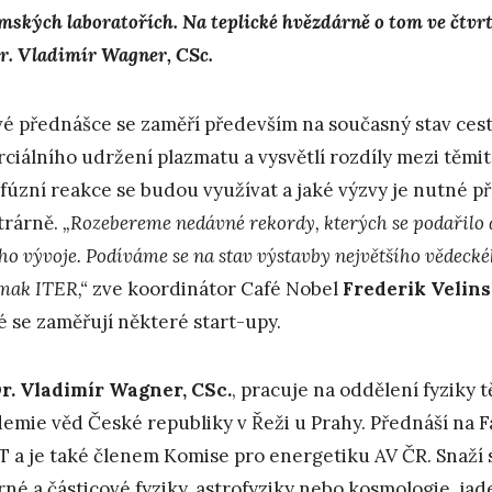
mských laboratořích. Na teplické hvězdárně o tom ve čtvrt
. Vladimír Wagner, CSc.
vé přednášce se zaměří především na současný stav ces
erciálního udržení plazmatu a vysvětlí rozdíly mezi těm
 fúzní reakce se budou využívat a jaké výzvy je nutné p
trárně.
„Rozebereme nedávné rekordy, kterých se podařilo
ího vývoje. Podíváme se na stav výstavby největšího vědecké
mak ITER,“
zve koordinátor Café Nobel
Frederik Velin
é se zaměřují některé start-upy.
. Vladimír Wagner, CSc.
, pracuje na oddělení fyziky 
emie věd České republiky v Řeži u Prahy. Přednáší na F
 a je také členem Komise pro energetiku AV ČR. Snaží s
rné a částicové fyziky, astrofyziky nebo kosmologie, ja