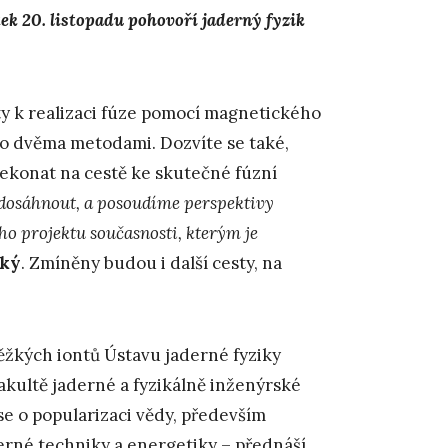
ek 20. listopadu pohovoří jaderný fyzik
ty k realizaci fúze pomocí magnetického
ito dvěma metodami. Dozvíte se také,
řekonat na cestě ke skutečné fúzní
 dosáhnout, a posoudíme perspektivy
ho projektu současnosti, kterým je
ský
. Zmíněny budou i další cesty, na
těžkých iontů Ústavu jaderné fyziky
akultě jaderné a fyzikálně inženýrské
e o popularizaci vědy, především
derné techniky a energetiky – přednáší