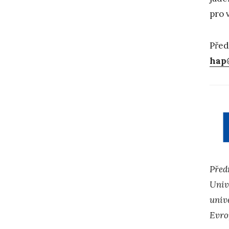
pro 
Před
hap
Před
Univ
univ
Evro