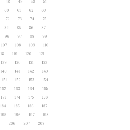
48
49
50
51
60
61
62
63
72
73
74
75
84
85
86
87
96
97
98
99
107
108
109
110
118
119
120
121
129
130
131
132
140
141
142
143
151
152
153
154
162
163
164
165
173
174
175
176
184
185
186
187
195
196
197
198
5
206
207
208