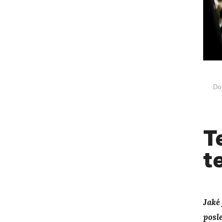
Do
T
t
Jaké
posl