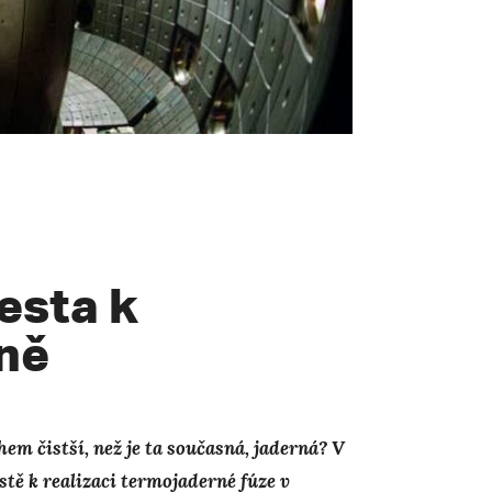
esta k
ně
em čistší, než je ta současná, jaderná? V
stě k realizaci termojaderné fúze v