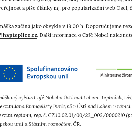
veřejnost a píše články mj. pro popularizační web Osel, 
náška začíná jako obvykle v 18:00 h. Doporučujeme reze
@hapteplice.cz
.
Další informace o Café Nobel naleznet
náškový cyklus Café Nobel v Ústí nad Labem, Teplicích, Děč
erzita Jana Evangelisty Purkyně v Ústí nad Labem v rámci 
erzita regionu, reg. č. CZ.10.02.01/00/22_002/0000210 (pod
pskou unií a Státním rozpočtem ČR.