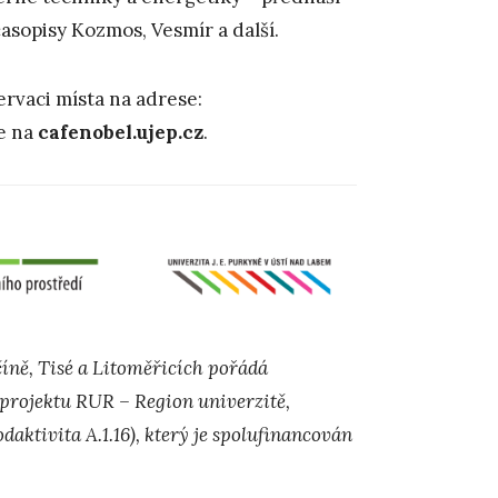
časopisy Kozmos, Vesmír a další.
rvaci místa na adrese:
e na
cafenobel.ujep.cz
.
íně, Tisé a Litoměřicích pořádá
projektu RUR – Region univerzitě,
aktivita A.1.16), který je spolufinancován