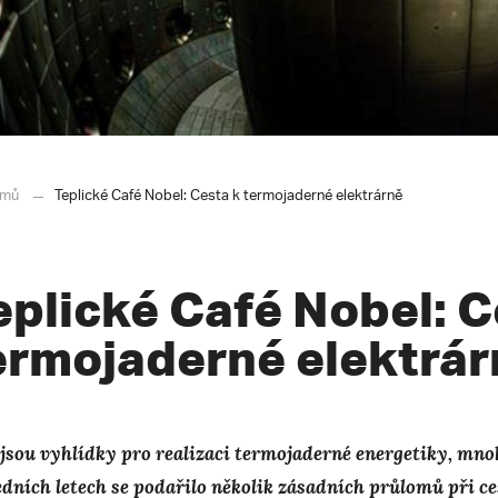
mů
Teplické Café Nobel: Cesta k termojaderné elektrárně
eplické Café Nobel: C
ermojaderné elektrár
 jsou vyhlídky pro realizaci termojaderné energetiky, mnoh
edních letech se podařilo několik zásadních průlomů při ce