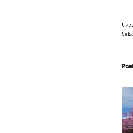
Úvod
Suis
Pos