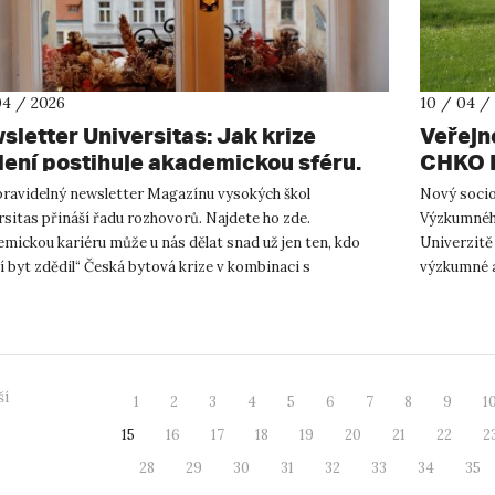
04 / 2026
10 / 04 /
sletter Universitas: Jak krize
Veřejn
lení postihuje akademickou sféru.
CHKO K
en, měsíc občanské vědy. AI v roli
ukazuj
 pravidelný newsletter Magazínu vysokých škol
Nový socio
notitele
sitas přináší řadu rozhovorů. Najdete ho zde.
Výzkumného
mickou kariéru může u nás dělat snad už jen ten, kdo
Univerzitě
í byt zdědil“ Česká bytová krize v kombinaci s
výzkumné a
tatečnou státní podporou vys...
na to, jak 
ší
1
2
3
4
5
6
7
8
9
1
15
16
17
18
19
20
21
22
2
28
29
30
31
32
33
34
35