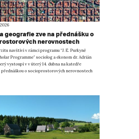
 2026
a geografie zve na přednášku o
rostorových nerovnostech
ených školskou politikou
zitu navštíví v rámci programu “J. E. Purkyně
cholar Programme” sociolog a ekonom dr. Adrián
erý vystoupí v v úterý 14. dubna na katedře
s přednáškou o socioprostorových nerovnostech
 školskou politi...