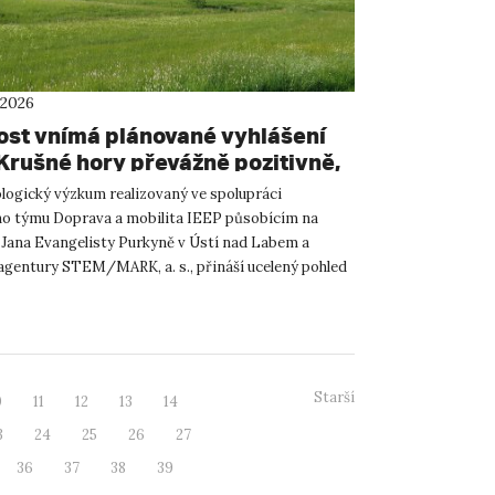
 2026
ost vnímá plánované vyhlášení
rušné hory převážně pozitivně,
e nový výzkum
logický výzkum realizovaný ve spolupráci
 týmu Doprava a mobilita IEEP působícím na
 Jana Evangelisty Purkyně v Ústí nad Labem a
gentury STEM/MARK, a. s., přináší ucelený pohled
česká veřejnost vnímá p...
Starší
0
11
12
13
14
3
24
25
26
27
36
37
38
39