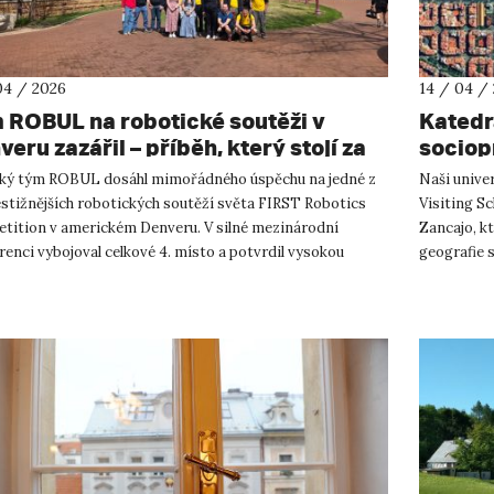
04 / 2026
14 / 04 /
 ROBUL na robotické soutěži v
Katedr
eru zazářil – příběh, který stojí za
sociop
rávění
způsob
ký tým ROBUL dosáhl mimořádného úspěchu na jedné z
Naši univer
estižnějších robotických soutěží světa FIRST Robotics
Visiting S
tition v americkém Denveru. V silné mezinárodní
Zancajo, kt
enci vybojoval celkové 4. místo a potvrdil vysokou
geografie 
 technického talentu ...
způsobených