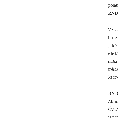
poze
RNDr
Ve s
i in
jaké
elek
dalš
toka
kter
RNDr
Akad
ČVUT
jade