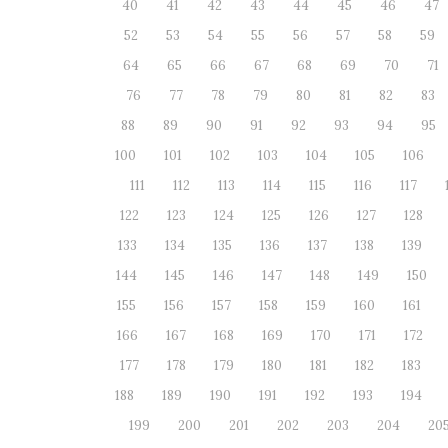
40
41
42
43
44
45
46
47
52
53
54
55
56
57
58
59
64
65
66
67
68
69
70
71
76
77
78
79
80
81
82
83
88
89
90
91
92
93
94
95
100
101
102
103
104
105
106
111
112
113
114
115
116
117
122
123
124
125
126
127
128
133
134
135
136
137
138
139
144
145
146
147
148
149
150
155
156
157
158
159
160
161
166
167
168
169
170
171
172
177
178
179
180
181
182
183
188
189
190
191
192
193
194
199
200
201
202
203
204
20