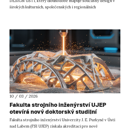
DESIGN ÚSTÍ, který dlouhodobě mapuje současný design v
širokých kulturních, společenských i regionálních
souvislostech. Letošním témate...
10 / 03 / 2026
Fakulta strojního inženýrství UJEP
otevírá nový doktorský studijní
program!
Fakulta strojního inženýrství Univerzity J. E. Purkyně v Ústí
nad Labem (FSI UJEP) získala akreditaci pro nově