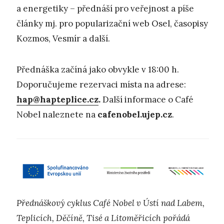
a energetiky – přednáší pro veřejnost a píše
články mj. pro popularizační web Osel, časopisy
Kozmos, Vesmír a další.
Přednáška začíná jako obvykle v 18:00 h.
Doporučujeme rezervaci místa na adrese:
hap@hapteplice.cz
.
Další informace o Café
Nobel naleznete na
cafenobel.ujep.cz
.
Přednáškový cyklus Café Nobel v Ústí nad Labem,
Teplicích, Děčíně, Tisé a Litoměřicích pořádá