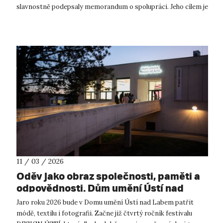
slavnostně podepsaly memorandum o spolupráci. Jeho cílem je
dlouhodobý rozvoj vzděláv...
11 / 03 / 2026
Oděv jako obraz společnosti, paměti a
odpovědnosti. Dům umění Ústí nad
Labem zahajuje 4. ročník festivalu
Jaro roku 2026 bude v Domu umění Ústí nad Labem patřit
Design Ústí.
módě, textilu i fotografii. Začne již čtvrtý ročník festivalu