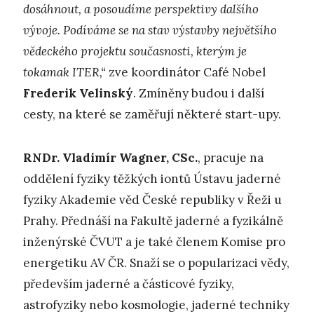
dosáhnout, a posoudíme perspektivy dalšího
vývoje. Podíváme se na stav výstavby největšího
vědeckého projektu současnosti, kterým je
tokamak ITER,“
zve koordinátor Café Nobel
Frederik Velinský
. Zmíněny budou i další
cesty, na které se zaměřují některé start-upy.
RNDr. Vladimír Wagner, CSc.
, pracuje na
oddělení fyziky těžkých iontů Ústavu jaderné
fyziky Akademie věd České republiky v Řeži u
Prahy. Přednáší na Fakultě jaderné a fyzikálně
inženýrské ČVUT a je také členem Komise pro
energetiku AV ČR. Snaží se o popularizaci vědy,
především jaderné a částicové fyziky,
astrofyziky nebo kosmologie, jaderné techniky