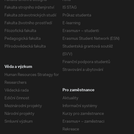
Fakulta strojního inženýrství
IS STAG
Fakulta zdravotnických studií
Průkaz studenta
Fakulta životního prostředí
E-learning
Filozofická fakulta
Erasmus+ – studenti
Pedagogická fakulta
Erasmus Student Network (ESN)
Přírodovědecká fakulta
Studentská grantová soutěž
(SVV)
Finanční podpora studentů
Věda a výzkum
Stravování a ubytování
Human Resources Strategy for
Researchers
Vědecká rada
Pro zaměstnance
Ediční činnost
Aktuality
Mezinárodní projekty
Informační systémy
Národní projekty
Kurzy pro zaměstnance
Smluvní výzkum
Erasmus+ – zaměstnaci
Rekreace