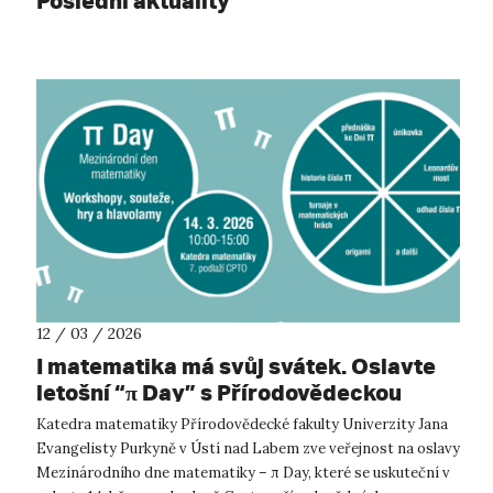
Poslední aktuality
12 / 03 / 2026
I matematika má svůj svátek. Oslavte
letošní “π Day” s Přírodovědeckou
fakultou UJEP.
Katedra matematiky Přírodovědecké fakulty Univerzity Jana
Evangelisty Purkyně v Ústí nad Labem zve veřejnost na oslavy
Mezinárodního dne matematiky – π Day, které se uskuteční v