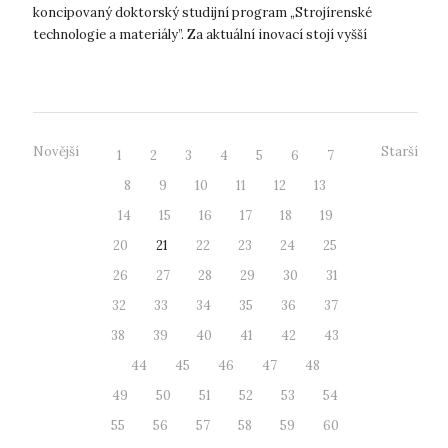
koncipovaný doktorský studijní program „Strojírenské
technologie a materiály”. Za aktuální inovací stojí vyšší
zohlednění poptávky průmyslu p...
Novější
Starší
1
2
3
4
5
6
7
8
9
10
11
12
13
14
15
16
17
18
19
20
21
22
23
24
25
26
27
28
29
30
31
32
33
34
35
36
37
38
39
40
41
42
43
44
45
46
47
48
49
50
51
52
53
54
55
56
57
58
59
60