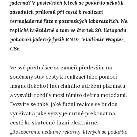
jaderná? V posledních letech se podařilo několik
zásadních průlomů při cestě k realizaci
termojaderné fúze v pozemských laboratořích. Na
teplické hvězdárně o tom ve čtvrtek 20. listopadu
pohovoří jaderný fyzik RNDr. Vladimír Wagner,
CSc.
Ve své přednášce se zaměří především na
současný stav cesty k realizaci fúze pomocí
magnetického i inerciálního udržení plazmatu
a vysvětlí rozdíly mezi těmito dvěma metodami.
Dozvíte se také, jaké fúzní reakce se budou
využívat a jaké výzvy je nutné překonat na
cestě ke skutečné fúzní elektrárně.
„Rozebereme nedávné rekordy, kterých se podařilo