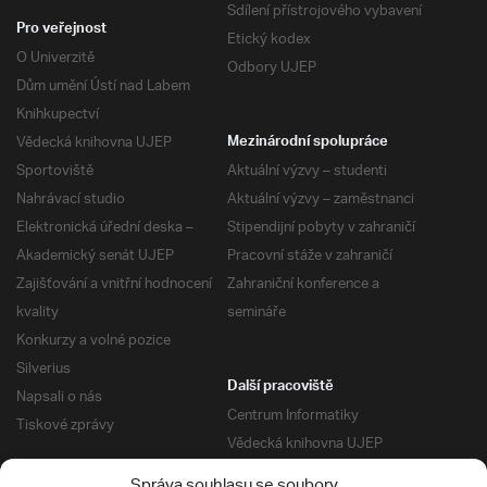
Sdílení přístrojového vybavení
Pro veřejnost
Etický kodex
O Univerzitě
Odbory UJEP
Dům umění Ústí nad Labem
Knihkupectví
Vědecká knihovna UJEP
Mezinárodní spolupráce
Sportoviště
Aktuální výzvy – studenti
Nahrávací studio
Aktuální výzvy – zaměstnanci
Elektronická úřední deska –
Stipendijní pobyty v zahraničí
Akademický senát UJEP
Pracovní stáže v zahraničí
Zajišťování a vnitřní hodnocení
Zahraniční konference a
kvality
semináře
Konkurzy a volné pozice
Silverius
Další pracoviště
Napsali o nás
Centrum Informatiky
Tiskové zprávy
Vědecká knihovna UJEP
Správa kolejí a menz
Správa souhlasu se soubory