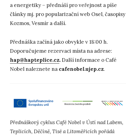
a energetiky – přednáší pro veřejnost a píše
články mj. pro popularizační web Osel, časopisy
Kozmos, Vesmír a další.
Přednáška začíná jako obvykle v 18:00 h.
Doporučujeme rezervaci místa na adrese:
hap@hapteplice.cz
.
Další informace o Café
Nobel naleznete na
cafenobel.ujep.cz
.
Přednáškový cyklus Café Nobel v Ústí nad Labem,
Teplicích, Děčíně, Tisé a Litoměřicích pořádá