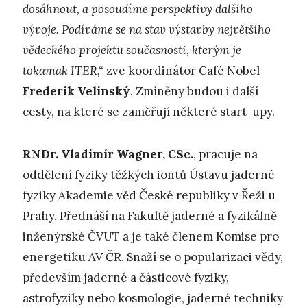
dosáhnout, a posoudíme perspektivy dalšího
vývoje. Podíváme se na stav výstavby největšího
vědeckého projektu současnosti, kterým je
tokamak ITER,“
zve koordinátor Café Nobel
Frederik Velinský
. Zmíněny budou i další
cesty, na které se zaměřují některé start-upy.
RNDr. Vladimír Wagner, CSc.
, pracuje na
oddělení fyziky těžkých iontů Ústavu jaderné
fyziky Akademie věd České republiky v Řeži u
Prahy. Přednáší na Fakultě jaderné a fyzikálně
inženýrské ČVUT a je také členem Komise pro
energetiku AV ČR. Snaží se o popularizaci vědy,
především jaderné a částicové fyziky,
astrofyziky nebo kosmologie, jaderné techniky