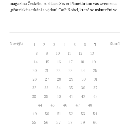
magazínu Českého rozhlasu Sever Planetárium vás zveme na
„přátelské setkání s vědou“ Café Nobel, které se uskuteční ve
čtvrtek 4. červn...
Novější
Starší
1
2
3
4
5
6
7
8
9
10
11
12
13
14
15
16
17
18
19
20
21
22
23
24
25
26
27
28
29
30
31
32
33
34
35
36
37
38
39
40
41
42
43
44
45
46
47
48
49
50
51
52
53
54
55
56
57
58
59
60