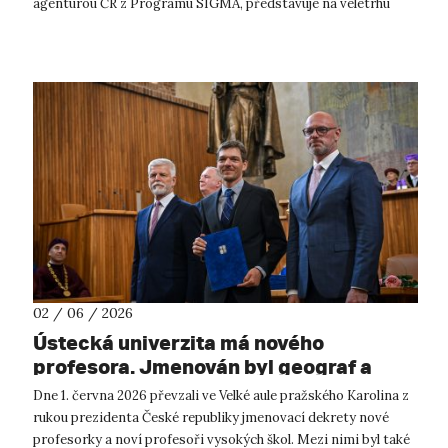
agenturou ČR z Programu SIGMA, představuje na veletrhu
URBIS 2026 konkrétní nástroje,...
02 / 06 / 2026
Ústecká univerzita má nového
profesora. Jmenován byl geograf a
krajinný ekolog Pavel Raška.
Dne 1. června 2026 převzali ve Velké aule pražského Karolina z
rukou prezidenta České republiky jmenovací dekrety nové
profesorky a noví profesoři vysokých škol. Mezi nimi byl také