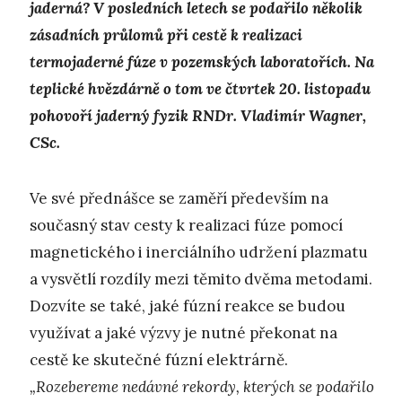
jaderná? V posledních letech se podařilo několik
zásadních průlomů při cestě k realizaci
termojaderné fúze v pozemských laboratořích. Na
teplické hvězdárně o tom ve čtvrtek 20. listopadu
pohovoří jaderný fyzik RNDr. Vladimír Wagner,
CSc.
Ve své přednášce se zaměří především na
současný stav cesty k realizaci fúze pomocí
magnetického i inerciálního udržení plazmatu
a vysvětlí rozdíly mezi těmito dvěma metodami.
Dozvíte se také, jaké fúzní reakce se budou
využívat a jaké výzvy je nutné překonat na
cestě ke skutečné fúzní elektrárně.
„Rozebereme nedávné rekordy, kterých se podařilo