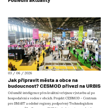
Poslední aktuality
03 / 06 / 2026
Jak připravit města a obce na
budoucnost? CESMOD přivezl na URBIS
2026 odborníky, nové publikace i
Od umělé inteligence přes kvalitní veřejnou výstavbu až po
praktické workshopy
hospodaření s vodou v obcích. Projekt CESMOD – Centrum
pro SMART a odolné regiony, podpořený Technologickou