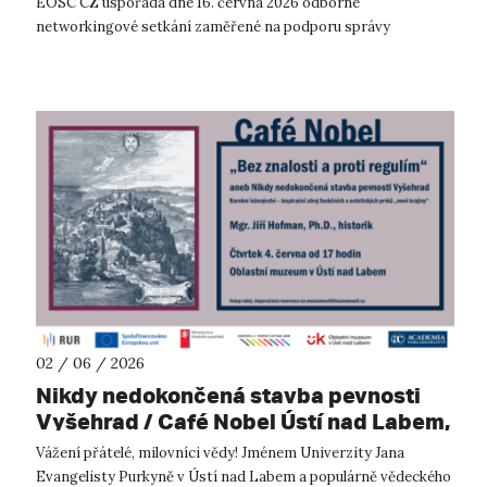
EOSC CZ uspořádá dne 16. června 2026 odborné
networkingové setkání zaměřené na podporu správy
výzkumných dat, otevřené vědy a využívání n...
02 / 06 / 2026
Nikdy nedokončená stavba pevnosti
Vyšehrad / Café Nobel Ústí nad Labem,
4.6.2026
Vážení přátelé, milovníci vědy! Jménem Univerzity Jana
Evangelisty Purkyně v Ústí nad Labem a populárně vědeckého