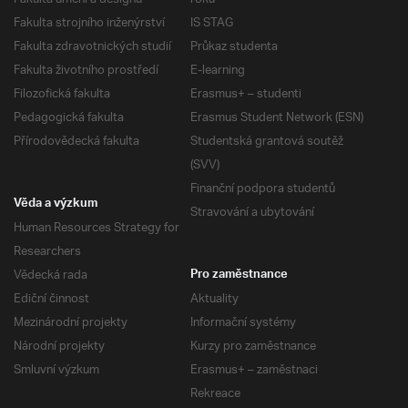
Fakulta strojního inženýrství
IS STAG
Fakulta zdravotnických studií
Průkaz studenta
Fakulta životního prostředí
E-learning
Filozofická fakulta
Erasmus+ – studenti
Pedagogická fakulta
Erasmus Student Network (ESN)
Přírodovědecká fakulta
Studentská grantová soutěž
(SVV)
Finanční podpora studentů
Věda a výzkum
Stravování a ubytování
Human Resources Strategy for
Researchers
Vědecká rada
Pro zaměstnance
Ediční činnost
Aktuality
Mezinárodní projekty
Informační systémy
Národní projekty
Kurzy pro zaměstnance
Smluvní výzkum
Erasmus+ – zaměstnaci
Rekreace