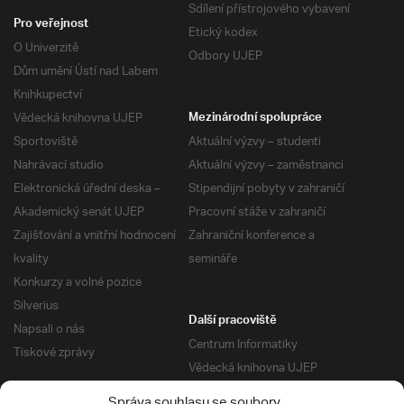
Sdílení přístrojového vybavení
Pro veřejnost
Etický kodex
O Univerzitě
Odbory UJEP
Dům umění Ústí nad Labem
Knihkupectví
Vědecká knihovna UJEP
Mezinárodní spolupráce
Sportoviště
Aktuální výzvy – studenti
Nahrávací studio
Aktuální výzvy – zaměstnanci
Elektronická úřední deska –
Stipendijní pobyty v zahraničí
Akademický senát UJEP
Pracovní stáže v zahraničí
Zajišťování a vnitřní hodnocení
Zahraniční konference a
kvality
semináře
Konkurzy a volné pozice
Silverius
Další pracoviště
Napsali o nás
Centrum Informatiky
Tiskové zprávy
Vědecká knihovna UJEP
Správa kolejí a menz
Správa souhlasu se soubory