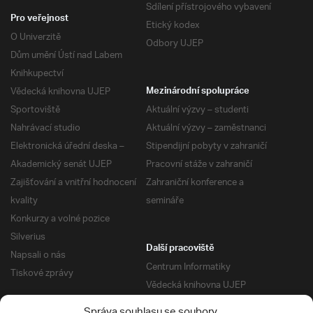
Sdílení přístrojového vybavení
Pro veřejnost
Etický kodex
O Univerzitě
Odbory UJEP
Dům umění Ústí nad Labem
Knihkupectví
Vědecká knihovna UJEP
Mezinárodní spolupráce
Sportoviště
Aktuální výzvy – studenti
Nahrávací studio
Aktuální výzvy – zaměstnanci
Elektronická úřední deska –
Stipendijní pobyty v zahraničí
Akademický senát UJEP
Pracovní stáže v zahraničí
Zajišťování a vnitřní hodnocení
Zahraniční konference a
kvality
semináře
Konkurzy a volné pozice
Silverius
Další pracoviště
Napsali o nás
Centrum Informatiky
Tiskové zprávy
Vědecká knihovna UJEP
Správa kolejí a menz
Správa souhlasu se soubory