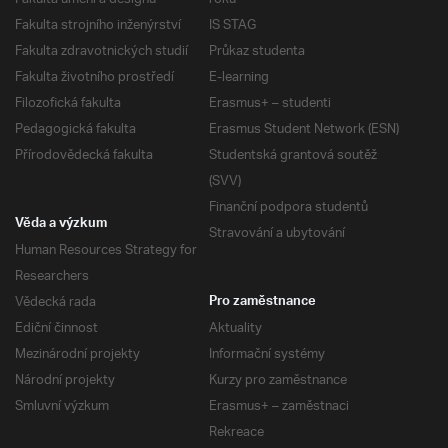
Fakulta strojního inženýrství
IS STAG
Fakulta zdravotnických studií
Průkaz studenta
Fakulta životního prostředí
E-learning
Filozofická fakulta
Erasmus+ – studenti
Pedagogická fakulta
Erasmus Student Network (ESN)
Přírodovědecká fakulta
Studentská grantová soutěž
(SVV)
Finanční podpora studentů
Věda a výzkum
Stravování a ubytování
Human Resources Strategy for
Researchers
Vědecká rada
Pro zaměstnance
Ediční činnost
Aktuality
Mezinárodní projekty
Informační systémy
Národní projekty
Kurzy pro zaměstnance
Smluvní výzkum
Erasmus+ – zaměstnaci
Rekreace