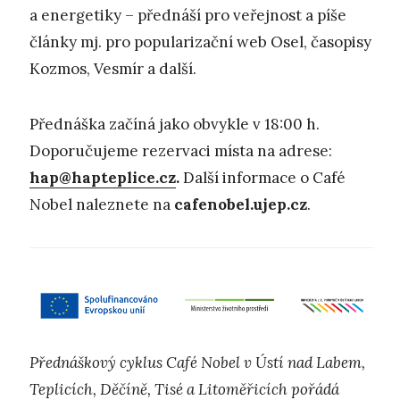
a energetiky – přednáší pro veřejnost a píše
články mj. pro popularizační web Osel, časopisy
Kozmos, Vesmír a další.
Přednáška začíná jako obvykle v 18:00 h.
Doporučujeme rezervaci místa na adrese:
hap@hapteplice.cz
.
Další informace o Café
Nobel naleznete na
cafenobel.ujep.cz
.
Přednáškový cyklus Café Nobel v Ústí nad Labem,
Teplicích, Děčíně, Tisé a Litoměřicích pořádá