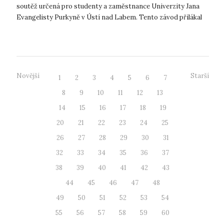
soutěž určená pro studenty a zaměstnance Univerzity Jana
Evangelisty Purkyně v Ústí nad Labem. Tento závod přilákal
řadu běžců, kteř...
Novější
Starší
1
2
3
4
5
6
7
8
9
10
11
12
13
14
15
16
17
18
19
20
21
22
23
24
25
26
27
28
29
30
31
32
33
34
35
36
37
38
39
40
41
42
43
44
45
46
47
48
49
50
51
52
53
54
55
56
57
58
59
60