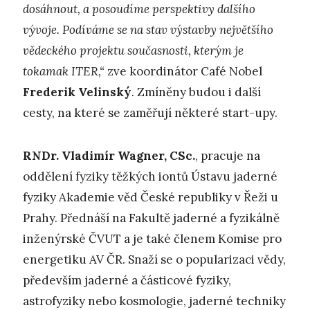
dosáhnout, a posoudíme perspektivy dalšího
vývoje. Podíváme se na stav výstavby největšího
vědeckého projektu současnosti, kterým je
tokamak ITER,“
zve koordinátor Café Nobel
Frederik Velinský
. Zmíněny budou i další
cesty, na které se zaměřují některé start-upy.
RNDr. Vladimír Wagner, CSc.
, pracuje na
oddělení fyziky těžkých iontů Ústavu jaderné
fyziky Akademie věd České republiky v Řeži u
Prahy. Přednáší na Fakultě jaderné a fyzikálně
inženýrské ČVUT a je také členem Komise pro
energetiku AV ČR. Snaží se o popularizaci vědy,
především jaderné a částicové fyziky,
astrofyziky nebo kosmologie, jaderné techniky