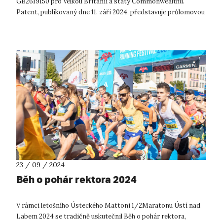
GB2619150 pro Velkou Británii a státy Commonwealthu.
Patent, publikovaný dne 11. září 2024, představuje průlomovou
technologii a význam...
23 / 09 / 2024
Běh o pohár rektora 2024
V rámci letošního Ústeckého Mattoni 1/2Maratonu Ústí nad
Labem 2024 se tradičně uskutečnil Běh o pohár rektora,