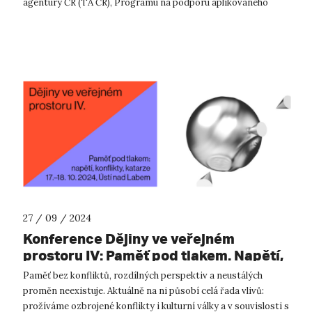
agentury ČR (TA ČR), Programu na podporu aplikovaného
výzkumu a inovací SIGMA, sdruž...
27 / 09 / 2024
Konference Dějiny ve veřejném
prostoru IV: Paměť pod tlakem. Napětí,
konflikty, katarze
Paměť bez konfliktů, rozdílných perspektiv a neustálých
proměn neexistuje. Aktuálně na ni působí celá řada vlivů:
prožíváme ozbrojené konflikty i kulturní války a v souvislosti s