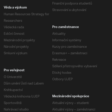
Finanční podpora studentů
Věda a výzkum
Stravování a ubytování
Human Resources Strategy for
Researchers
Vědecká rada
Pro zaměstnance
Ediční činnost
Aktuality
Mezinárodní projekty
Informační systémy
Národní projekty
Kurzy pro zaměstnance
Smluvní výzkum
Erasmus+ – zaměstnaci
Rekreace
Sdílení přístrojového vybavení
Pro veřejnost
Etický kodex
O Univerzitě
Odbory UJEP
Dům umění Ústí nad Labem
Knihkupectví
Vědecká knihovna UJEP
Mezinárodní spolupráce
Sportoviště
Aktuální výzvy – studenti
Nahrávací studio
Aktuální výzvy – zaměstnanci