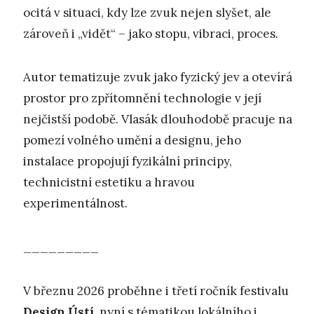
ocitá v situaci, kdy lze zvuk nejen slyšet, ale
zároveň i „vidět“ – jako stopu, vibraci, proces.
Autor tematizuje zvuk jako fyzický jev a otevírá
prostor pro zpřítomnění technologie v její
nejčistší podobě. Vlasák dlouhodobě pracuje na
pomezí volného umění a designu, jeho
instalace propojují fyzikální principy,
technicistní estetiku a hravou
experimentálnost.
_________
V březnu 2026 proběhne i třetí ročník festivalu
Design Ústí
, nyní s tématikou lokálního i