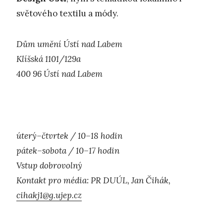
světového textilu a módy.
Dům umění Ústí nad Labem
Klíšská 1101/129a
400 96 Ústí nad Labem
úterý–čtvrtek / 10–18 hodin
pátek–sobota / 10–17 hodin
Vstup dobrovolný
Kontakt pro média: PR DUÚL, Jan Čihák,
cihakj1@g.ujep.cz