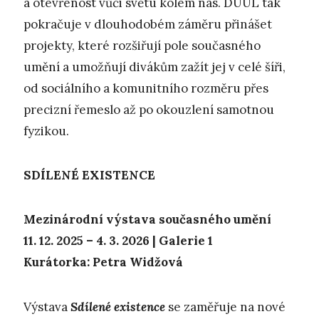
a otevřenost vůči světu kolem nás. DUÚL tak
pokračuje v dlouhodobém záměru přinášet
projekty, které rozšiřují pole současného
umění a umožňují divákům zažít jej v celé šíři,
od sociálního a komunitního rozměru přes
precizní řemeslo až po okouzlení samotnou
fyzikou.
SDÍLENÉ EXISTENCE
Mezinárodní výstava současného umění
11. 12. 2025 – 4. 3. 2026 | Galerie 1
Kurátorka: Petra Widžová
Výstava
Sdílené existence
se zaměřuje na nové