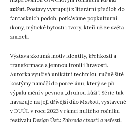
inspirovanou Orwellovým románem
Farma
zvířat
.
Postavy vystupují z literární předloh do
fantaskních podob, potkáváme popkulturní
ikony, mýtické bytosti i tvory, kteří už ze světa
zmizeli.
Výstava zkoumá motiv identity, křehkosti a
transformace s jemnou ironií i hravostí.
Autorka využívá unikátní techniku, ručně šité
kostýmy namáčí do porcelánu, který se při
výpalu mění v pevnou „druhou kůži“. Série tak
navazuje na její dřívější dílo
Maskoti
, vystavené
v DUÚL v roce 2023 v rámci nultého ročníku
festivalu
Design Ústí: Zahrada ctností a neřestí.