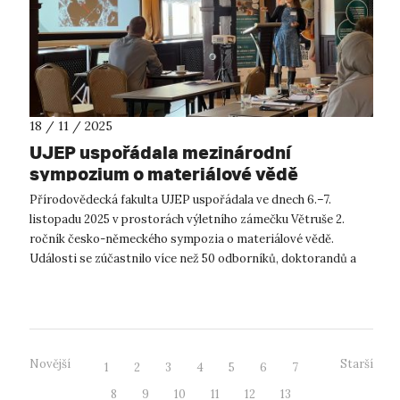
18 / 11 / 2025
UJEP uspořádala mezinárodní
sympozium o materiálové vědě
Přírodovědecká fakulta UJEP uspořádala ve dnech 6.–7.
listopadu 2025 v prostorách výletního zámečku Větruše 2.
ročník česko-německého sympozia o materiálové vědě.
Události se zúčastnilo více než 50 odborníků, doktorandů a
studentů z českých a německých...
Novější
Starší
1
2
3
4
5
6
7
8
9
10
11
12
13