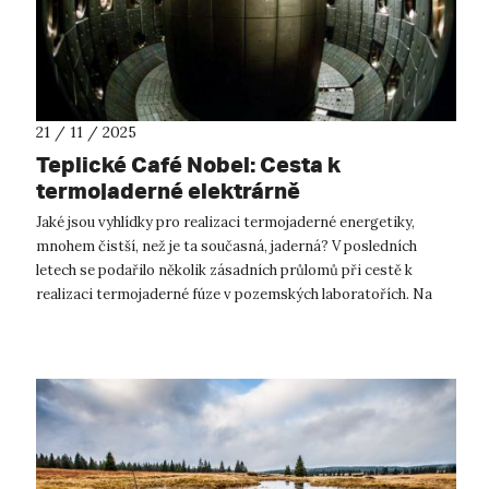
21 / 11 / 2025
Teplické Café Nobel: Cesta k
termojaderné elektrárně
Jaké jsou vyhlídky pro realizaci termojaderné energetiky,
mnohem čistší, než je ta současná, jaderná? V posledních
letech se podařilo několik zásadních průlomů při cestě k
realizaci termojaderné fúze v pozemských laboratořích. Na
teplické hvězdárně o t...