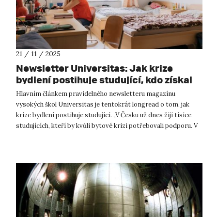
21 / 11 / 2025
Newsletter Universitas: Jak krize
bydlení postihuje studující, kdo získal
prestižní granty a mnoho dalšího
Hlavním článkem pravidelného newsletteru magazínu
vysokých škol Universitas je tentokrát longread o tom, jak
krize bydlení postihuje studující. „V Česku už dnes žijí tisíce
studujících, kteří by kvůli bytové krizi potřebovali podporu. V
dnešním systému...