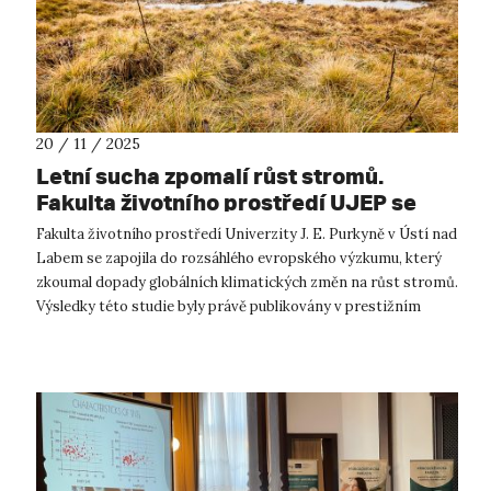
20 / 11 / 2025
Letní sucha zpomalí růst stromů.
Fakulta životního prostředí UJEP se
podílela na výzkumu v publikovaném v
Fakulta životního prostředí Univerzity J. E. Purkyně v Ústí nad
prestižním časopise.
Labem se zapojila do rozsáhlého evropského výzkumu, který
zkoumal dopady globálních klimatických změn na růst stromů.
Výsledky této studie byly právě publikovány v prestižním
vědeckém časo...