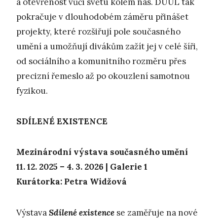
a otevřenost vůči světu kolem nás. DUÚL tak
pokračuje v dlouhodobém záměru přinášet
projekty, které rozšiřují pole současného
umění a umožňují divákům zažít jej v celé šíři,
od sociálního a komunitního rozměru přes
precizní řemeslo až po okouzlení samotnou
fyzikou.
SDÍLENÉ EXISTENCE
Mezinárodní výstava současného umění
11. 12. 2025 – 4. 3. 2026 | Galerie 1
Kurátorka: Petra Widžová
Výstava
Sdílené existence
se zaměřuje na nové