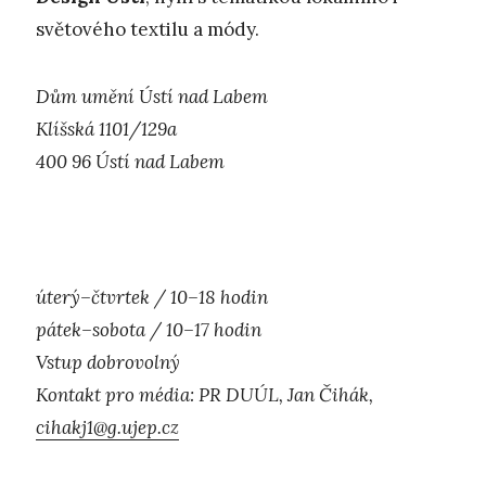
světového textilu a módy.
Dům umění Ústí nad Labem
Klíšská 1101/129a
400 96 Ústí nad Labem
úterý–čtvrtek / 10–18 hodin
pátek–sobota / 10–17 hodin
Vstup dobrovolný
Kontakt pro média: PR DUÚL, Jan Čihák,
cihakj1@g.ujep.cz