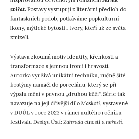
inspirovanou Orwellovým románem
Farma
zvířat
.
Postavy vystupují z literární předloh do
fantaskních podob, potkáváme popkulturní
ikony, mýtické bytosti i tvory, kteří už ze světa
zmizeli.
Výstava zkoumá motiv identity, křehkosti a
transformace s jemnou ironií i hravostí.
Autorka využívá unikátní techniku, ručně šité
kostýmy namáčí do porcelánu, který se při
výpalu mění v pevnou „druhou kůži“. Série tak
navazuje na její dřívější dílo
Maskoti
, vystavené
v DUÚL v roce 2023 v rámci nultého ročníku
festivalu
Design Ústí: Zahrada ctností a neřestí.