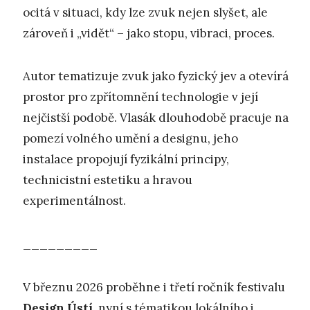
ocitá v situaci, kdy lze zvuk nejen slyšet, ale
zároveň i „vidět“ – jako stopu, vibraci, proces.
Autor tematizuje zvuk jako fyzický jev a otevírá
prostor pro zpřítomnění technologie v její
nejčistší podobě. Vlasák dlouhodobě pracuje na
pomezí volného umění a designu, jeho
instalace propojují fyzikální principy,
technicistní estetiku a hravou
experimentálnost.
_________
V březnu 2026 proběhne i třetí ročník festivalu
Design Ústí
, nyní s tématikou lokálního i