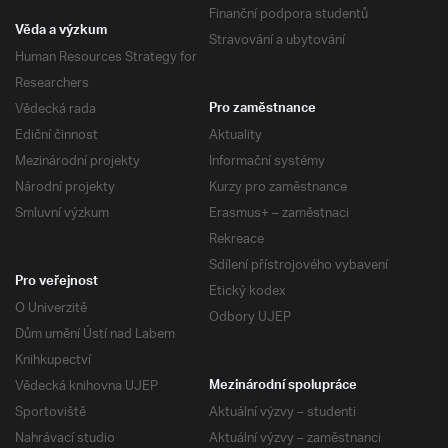
Finanční podpora studentů
Věda a výzkum
Stravování a ubytování
Human Resources Strategy for
Researchers
Vědecká rada
Pro zaměstnance
Ediční činnost
Aktuality
Mezinárodní projekty
Informační systémy
Národní projekty
Kurzy pro zaměstnance
Smluvní výzkum
Erasmus+ – zaměstnaci
Rekreace
Sdílení přístrojového vybavení
Pro veřejnost
Etický kodex
O Univerzitě
Odbory UJEP
Dům umění Ústí nad Labem
Knihkupectví
Vědecká knihovna UJEP
Mezinárodní spolupráce
Sportoviště
Aktuální výzvy – studenti
Nahrávací studio
Aktuální výzvy – zaměstnanci