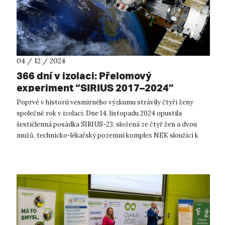
04 / 12 / 2024
366 dní v izolaci: Přelomový
experiment “SIRIUS 2017–2024”
dokončen
Poprvé v historii vesmírného výzkumu strávily čtyři ženy
společně rok v izolaci. Dne 14. listopadu 2024 opustila
šestičlenná posádka SIRIUS-23, složená ze čtyř žen a dvou
mužů, technicko-lékařský pozemní komplex NEK sloužící k
simulaci vesmírného le...