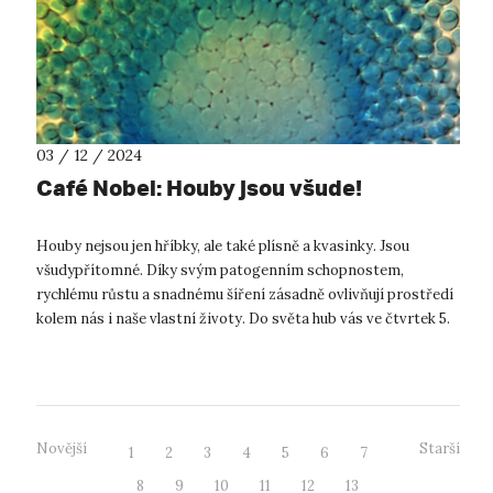
03 / 12 / 2024
Café Nobel: Houby jsou všude!
Houby nejsou jen hříbky, ale také plísně a kvasinky. Jsou
všudypřítomné. Díky svým patogenním schopnostem,
rychlému růstu a snadnému šíření zásadně ovlivňují prostředí
kolem nás i naše vlastní životy. Do světa hub vás ve čtvrtek 5.
prosince v Muzeu měs...
Novější
Starší
1
2
3
4
5
6
7
8
9
10
11
12
13