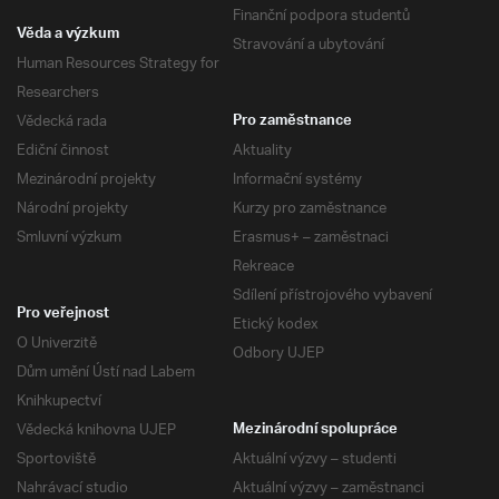
Finanční podpora studentů
Věda a výzkum
Stravování a ubytování
Human Resources Strategy for
Researchers
Vědecká rada
Pro zaměstnance
Ediční činnost
Aktuality
Mezinárodní projekty
Informační systémy
Národní projekty
Kurzy pro zaměstnance
Smluvní výzkum
Erasmus+ – zaměstnaci
Rekreace
Sdílení přístrojového vybavení
Pro veřejnost
Etický kodex
O Univerzitě
Odbory UJEP
Dům umění Ústí nad Labem
Knihkupectví
Vědecká knihovna UJEP
Mezinárodní spolupráce
Sportoviště
Aktuální výzvy – studenti
Nahrávací studio
Aktuální výzvy – zaměstnanci