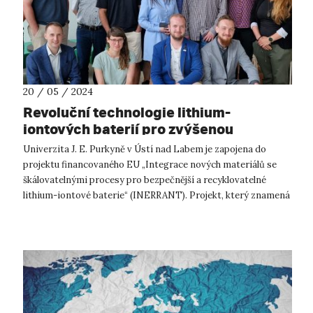
20 / 05 / 2024
Revoluční technologie lithium-
iontových baterií pro zvýšenou
bezpečnost
Univerzita J. E. Purkyně v Ústí nad Labem je zapojena do
projektu financovaného EU „Integrace nových materiálů se
škálovatelnými procesy pro bezpečnější a recyklovatelné
lithium-iontové baterie“ (INERRANT). Projekt, který znamená
posun v bezpečnosti a ...