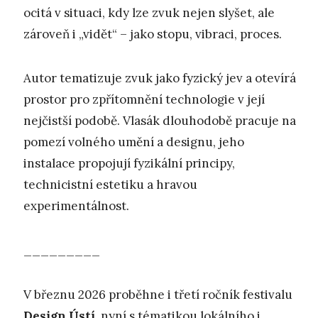
ocitá v situaci, kdy lze zvuk nejen slyšet, ale
zároveň i „vidět“ – jako stopu, vibraci, proces.
Autor tematizuje zvuk jako fyzický jev a otevírá
prostor pro zpřítomnění technologie v její
nejčistší podobě. Vlasák dlouhodobě pracuje na
pomezí volného umění a designu, jeho
instalace propojují fyzikální principy,
technicistní estetiku a hravou
experimentálnost.
_________
V březnu 2026 proběhne i třetí ročník festivalu
Design Ústí
, nyní s tématikou lokálního i