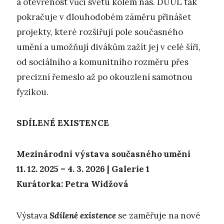
a otevřenost vůči světu kolem nás. DUÚL tak
pokračuje v dlouhodobém záměru přinášet
projekty, které rozšiřují pole současného
umění a umožňují divákům zažít jej v celé šíři,
od sociálního a komunitního rozměru přes
precizní řemeslo až po okouzlení samotnou
fyzikou.
SDÍLENÉ EXISTENCE
Mezinárodní výstava současného umění
11. 12. 2025 – 4. 3. 2026 | Galerie 1
Kurátorka: Petra Widžová
Výstava
Sdílené existence
se zaměřuje na nové