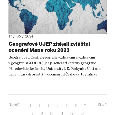
17 / 05 / 2024
Geografové UJEP získali zvláštní
ocenění Mapa roku 2023
Geografové z Centra geografie vzdělávání a vzdělávání
v geografii (GEOEDU), jež je součástí katedry geografie
Přírodovědecké fakulty Univerzity J. E. Purkyně v Ústí nad
Labem, získali prestižní ocenění od České kartografické
společnosti. Při vyhláš...
Novější
Starší
1
2
3
4
5
6
7
8
9
10
11
12
13