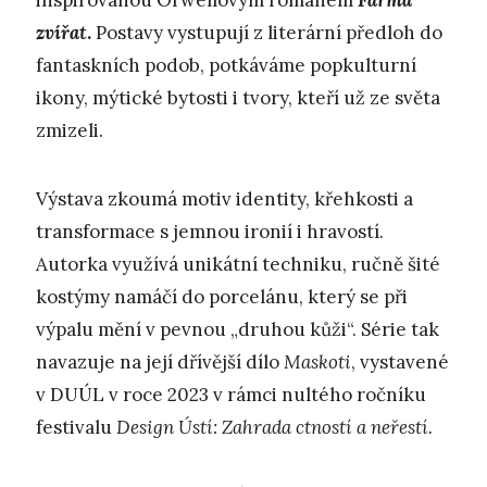
inspirovanou Orwellovým románem
Farma
zvířat
.
Postavy vystupují z literární předloh do
fantaskních podob, potkáváme popkulturní
ikony, mýtické bytosti i tvory, kteří už ze světa
zmizeli.
Výstava zkoumá motiv identity, křehkosti a
transformace s jemnou ironií i hravostí.
Autorka využívá unikátní techniku, ručně šité
kostýmy namáčí do porcelánu, který se při
výpalu mění v pevnou „druhou kůži“. Série tak
navazuje na její dřívější dílo
Maskoti
, vystavené
v DUÚL v roce 2023 v rámci nultého ročníku
festivalu
Design Ústí: Zahrada ctností a neřestí.