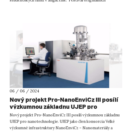
studentských filmů v angličtině. Festival originálních
studentských krátkých filmů již pose...
06 / 06 / 2024
Nový projekt Pro-NanoEnviCz III posílí
výzkumnou základnu UJEP pro
nanotechnologie
Nový projekt Pro-NanoEnviCz III posílí výzkumnou základnu
UJEP pro nanotechnologie. UJEP jako člen konsorcia Velké
výzkumné infrastruktury NanoEnviCz – Nanomateriály a