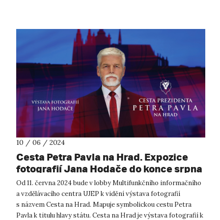
10 / 06 / 2024
Cesta Petra Pavla na Hrad. Expozice
fotografií Jana Hodače do konce srpna
na UJEP
Od 11. června 2024 bude v lobby Multifunkčního informačního
a vzdělávacího centra UJEP k vidění výstava fotografií
s názvem Cesta na Hrad. Mapuje symbolickou cestu Petra
Pavla k titulu hlavy státu. Cesta na Hrad je výstava fotografií k