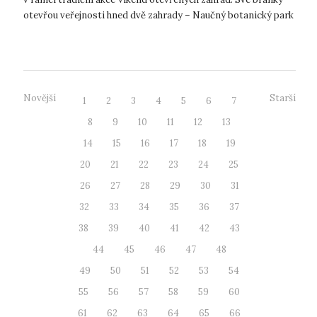
otevřou veřejnosti hned dvě zahrady – Naučný botanický park
PřF UJEP a kom...
Novější
Starší
1
2
3
4
5
6
7
8
9
10
11
12
13
14
15
16
17
18
19
20
21
22
23
24
25
26
27
28
29
30
31
32
33
34
35
36
37
38
39
40
41
42
43
44
45
46
47
48
49
50
51
52
53
54
55
56
57
58
59
60
61
62
63
64
65
66