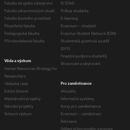
Fakulta strojního inženýrství
IS STAG
Fakulta zdravotnických studií
Průkaz studenta
Fakulta životního prostředí
E-learning
Filozofická fakulta
Erasmus+ – studenti
Pedagogická fakulta
Erasmus Student Network (ESN)
Přírodovědecká fakulta
Studentská grantová soutěž
(SVV)
Finanční podpora studentů
Věda a výzkum
Stravování a ubytování
Human Resources Strategy for
Researchers
Vědecká rada
Pro zaměstnance
Ediční činnost
Aktuality
Mezinárodní projekty
Informační systémy
Národní projekty
Kurzy pro zaměstnance
Smluvní výzkum
Erasmus+ – zaměstnaci
Rekreace
Sdílení přístrojového vybavení