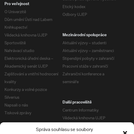
Pro veřejnost
Etický kodex
O Univerzitě
Odbory UJEP
Dům umění Ústí nad Labem
Knihkupectví
Vědecká knihovna UJEP
Mezinárodní spolupráce
Sportoviště
Aktuální výzvy – studenti
Nahrávací studio
Aktuální výzvy – zaměstnanci
Elektronická úřední deska –
Stipendijní pobyty v zahraničí
Akademický senát UJEP
Pracovní stáže v zahraničí
Zajišťování a vnitřní hodnocení
Zahraniční konference a
kvality
semináře
Konkurzy a volné pozice
Silverius
Další pracoviště
Napsali o nás
Centrum Informatiky
Tiskové zprávy
Vědecká knihovna UJEP
Správa kolejí a menz
Správa souhlasu se soubory
Univerzitní centrum podpory
Pro absolventy