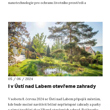
nanotechnologie pro ochranu životního prostředí a
udržitelnou budoucnost je též UJEP...
05 / 06 / 2024
I v Ústí nad Labem otevřeme zahrady
V sobotu 8. června 2024 se Ústí nad Labem připojí k městům,
kde bude možné navštívit běžně nepřístupné zahrady a parky
v rámci tradiční akce Víkend otevřených zahrad. Své branky