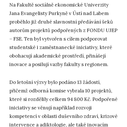
Na Fakultě sociálně ekonomické Univerzity
Jana Evangelisty Purkyně v Ústí nad Labem
proběhlo již druhé slavnostní předávání šeků
autorům projektů podpořených z FONDU UJEP
– FSE. Ten byl vytvořen s cílem podporovat
studentské i zaměstnanecké iniciativy, které
obohacují akademické prostředí, přinášejí
inovace a posilují vazby fakulty s regionem.
Do letošní výzvy bylo podáno 13 žádostí,
přičemž odborná komise vybrala 10 projektů,
které si rozdělily celkem 94 800 Kč. Podpořené
iniciativy se věnují například rozvoji
kompetencí v oblasti duševního zdraví, krizové
intervence a adiktologie, ale také inovacím