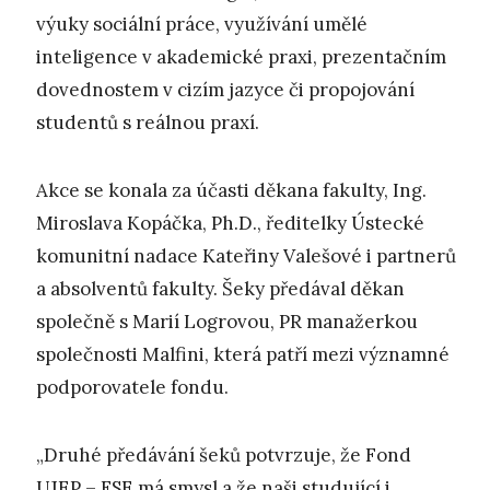
výuky sociální práce, využívání umělé
inteligence v akademické praxi, prezentačním
dovednostem v cizím jazyce či propojování
studentů s reálnou praxí.
Akce se konala za účasti děkana fakulty, Ing.
Miroslava Kopáčka, Ph.D., ředitelky Ústecké
komunitní nadace Kateřiny Valešové i partnerů
a absolventů fakulty. Šeky předával děkan
společně s Marií Logrovou, PR manažerkou
společnosti Malfini, která patří mezi významné
podporovatele fondu.
„Druhé předávání šeků potvrzuje, že Fond
UJEP – FSE má smysl a že naši studující i