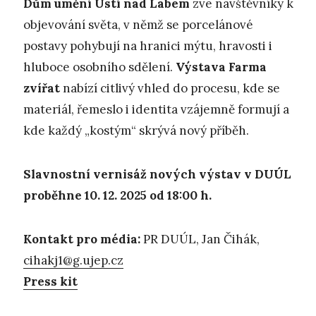
Dům umění Ústí nad Labem
zve návštěvníky k
objevování světa, v němž se porcelánové
postavy pohybují na hranici mýtu, hravosti i
hluboce osobního sdělení.
Výstava Farma
zvířat
nabízí citlivý vhled do procesu, kde se
materiál, řemeslo i identita vzájemně formují a
kde každý „kostým“ skrývá nový příběh.
Slavnostní vernisáž nových výstav v DUÚL
proběhne 10. 12. 2025 od 18:00
h.
Kontakt pro média:
PR DUÚL, Jan Čihák,
cihakj1@g.ujep.cz
Press kit