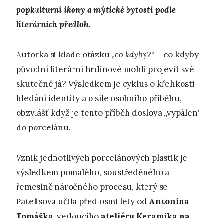
popkulturní ikony a mýtické bytosti podle
literárních předloh.
Autorka si klade otázku „
co kdyby
?“ – co kdyby
původní literární hrdinové mohli projevit své
skutečné já? Výsledkem je cyklus o křehkosti
hledání identity a o síle osobního příběhu,
obzvlášť když je tento příběh doslova „vypálen“
do porcelánu.
Vznik jednotlivých porcelánových plastik je
výsledkem pomalého, soustředěného a
řemeslně náročného procesu, který se
Patelisová učila před osmi lety od
Antonína
Tomáška
, vedoucího
ateliéru Keramika na