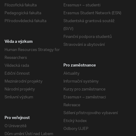
Filozofická fakulta
Erasmus+ – studenti
Pedagogická fakulta
Erasmus Student Network (ESN)
Přírodovědecká fakulta
Studentská grantová soutěž
(SVV)
Finanční podpora studentů
Věda a výzkum
Stravování a ubytování
Human Resources Strategy for
Researchers
Vědecká rada
Pro zaměstnance
Ediční činnost
Aktuality
Mezinárodní projekty
Informační systémy
Národní projekty
Kurzy pro zaměstnance
Smluvní výzkum
Erasmus+ – zaměstnaci
Rekreace
Sdílení přístrojového vybavení
Pro veřejnost
Etický kodex
O Univerzitě
Odbory UJEP
Dům umění Ústí nad Labem