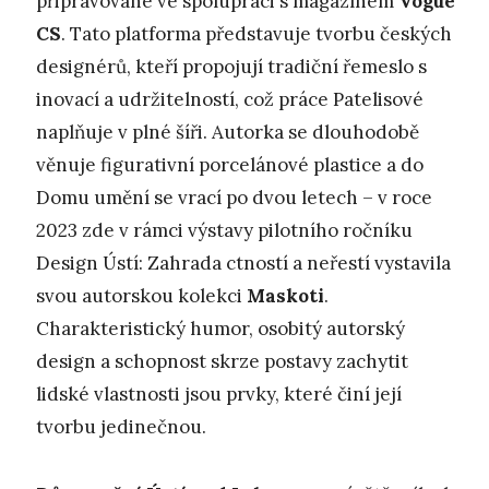
připravované ve spolupráci s magazínem
Vogue
CS
. Tato platforma představuje tvorbu českých
designérů, kteří propojují tradiční řemeslo s
inovací a udržitelností, což práce Patelisové
naplňuje v plné šíři. Autorka se dlouhodobě
věnuje figurativní porcelánové plastice a do
Domu umění se vrací po dvou letech – v roce
2023 zde v rámci výstavy pilotního ročníku
Design Ústí: Zahrada ctností a neřestí vystavila
svou autorskou kolekci
Maskoti
.
Charakteristický humor, osobitý autorský
design a schopnost skrze postavy zachytit
lidské vlastnosti jsou prvky, které činí její
tvorbu jedinečnou.