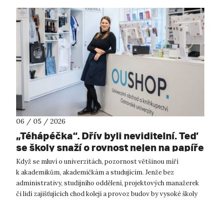
06 / 05 / 2026
„Téhápéčka“. Dřív byli neviditelní. Teď
se školy snaží o rovnost nejen na papíře
Když se mluví o univerzitách, pozornost většinou míří
k akademikům, akademičkám a studujícím. Jenže bez
administrativy, studijního oddělení, projektových manažerek
či lidí zajišťujících chod kolejí a provoz budov by vysoké školy
fungovaly jen těžko. O ...