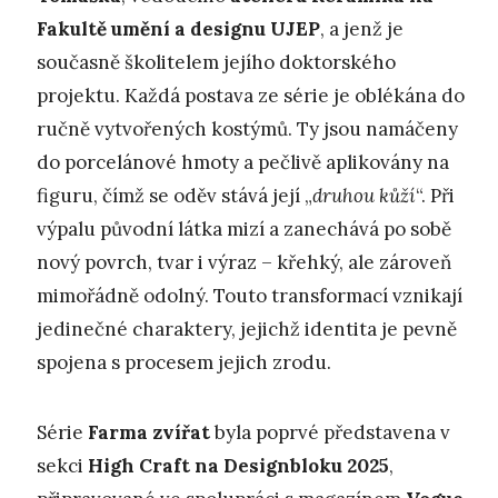
Fakultě umění a designu UJEP
, a jenž je
současně školitelem jejího doktorského
projektu. Každá postava ze série je oblékána do
ručně vytvořených kostýmů. Ty jsou namáčeny
do porcelánové hmoty a pečlivě aplikovány na
figuru, čímž se oděv stává její „
druhou kůží
“. Při
výpalu původní látka mizí a zanechává po sobě
nový povrch, tvar i výraz – křehký, ale zároveň
mimořádně odolný. Touto transformací vznikají
jedinečné charaktery, jejichž identita je pevně
spojena s procesem jejich zrodu.
Série
Farma
zvířat
byla poprvé představena v
sekci
High Craft na Designbloku 2025
,