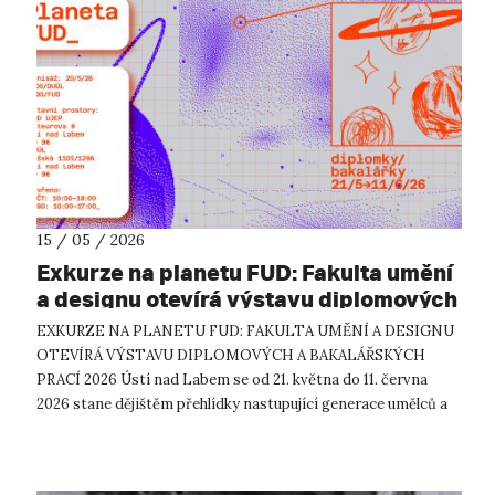
15 / 05 / 2026
Exkurze na planetu FUD: Fakulta umění
a designu otevírá výstavu diplomových
a bakalářských prací 2026
EXKURZE NA PLANETU FUD: FAKULTA UMĚNÍ A DESIGNU
OTEVÍRÁ VÝSTAVU DIPLOMOVÝCH A BAKALÁŘSKÝCH
PRACÍ 2026 Ústí nad Labem se od 21. května do 11. června
2026 stane dějištěm přehlídky nastupující generace umělců a
designérů. Fakulta umění a designu Univerz...