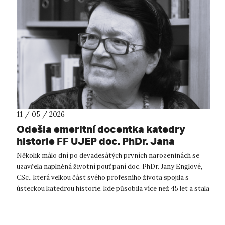
11 / 05 / 2026
Odešla emeritní docentka katedry
historie FF UJEP doc. PhDr. Jana
Englová, CSc. (* 30. 4. 1935 – † 4. 5.
Několik málo dní po devadesátých prvních narozeninách se
2026)
uzavřela naplněná životní pouť paní doc. PhDr. Jany Englové,
CSc., která velkou část svého profesního života spojila s
ústeckou katedrou historie, kde působila více než 45 let a stala
se její eme...