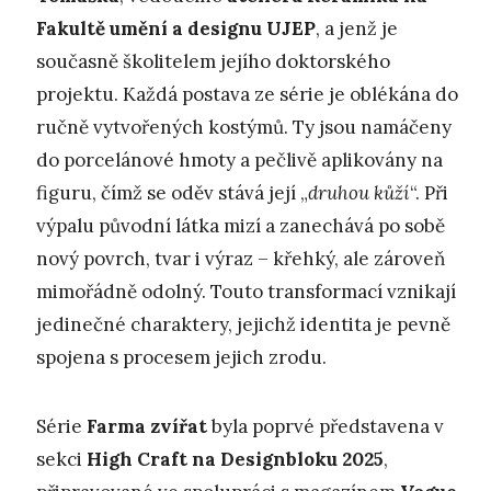
Fakultě umění a designu UJEP
, a jenž je
současně školitelem jejího doktorského
projektu. Každá postava ze série je oblékána do
ručně vytvořených kostýmů. Ty jsou namáčeny
do porcelánové hmoty a pečlivě aplikovány na
figuru, čímž se oděv stává její „
druhou kůží
“. Při
výpalu původní látka mizí a zanechává po sobě
nový povrch, tvar i výraz – křehký, ale zároveň
mimořádně odolný. Touto transformací vznikají
jedinečné charaktery, jejichž identita je pevně
spojena s procesem jejich zrodu.
Série
Farma
zvířat
byla poprvé představena v
sekci
High Craft na Designbloku 2025
,