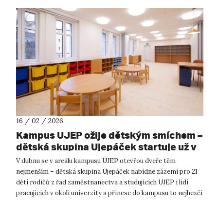
16 / 02 / 2026
Kampus UJEP ožije dětským smíchem –
dětská skupina Ujepáček startuje už v
dubnu
V dubnu se v areálu kampusu UJEP otevřou dveře těm
nejmenším – dětská skupina Ujepáček nabídne zázemí pro 21
dětí rodičů z řad zaměstnanectva a studujících UJEP i lidí
pracujících v okolí univerzity a přinese do kampusu to nejhezčí
oživení: dětský smíc...