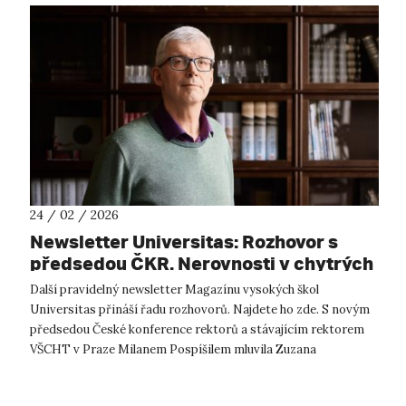
24 / 02 / 2026
Newsletter Universitas: Rozhovor s
předsedou ČKR. Nerovnosti v chytrých
domácnostech. Večerníček
Další pravidelný newsletter Magazínu vysokých škol
Universitas přináší řadu rozhovorů. Najdete ho zde. S novým
předsedou České konference rektorů a stávajícím rektorem
VŠCHT v Praze Milanem Pospíšilem mluvila Zuzana
Keményová o tom, proč chce více vym...