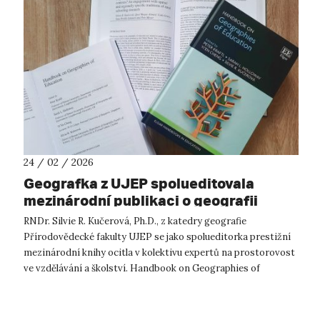
24 / 02 / 2026
Geografka z UJEP spolueditovala
mezinárodní publikaci o geografii
vzdělávání
RNDr. Silvie R. Kučerová, Ph.D., z katedry geografie
Přírodovědecké fakulty UJEP se jako spolueditorka prestižní
mezinárodní knihy ocitla v kolektivu expertů na prostorovost
ve vzdělávání a školství. Handbook on Geographies of
Education právě vyšel v n...