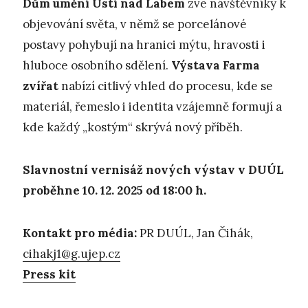
Dům umění Ústí nad Labem
zve návštěvníky k
objevování světa, v němž se porcelánové
postavy pohybují na hranici mýtu, hravosti i
hluboce osobního sdělení.
Výstava Farma
zvířat
nabízí citlivý vhled do procesu, kde se
materiál, řemeslo i identita vzájemně formují a
kde každý „kostým“ skrývá nový příběh.
Slavnostní vernisáž nových výstav v DUÚL
proběhne 10. 12. 2025 od 18:00
h.
Kontakt pro média:
PR DUÚL, Jan Čihák,
cihakj1@g.ujep.cz
Press kit