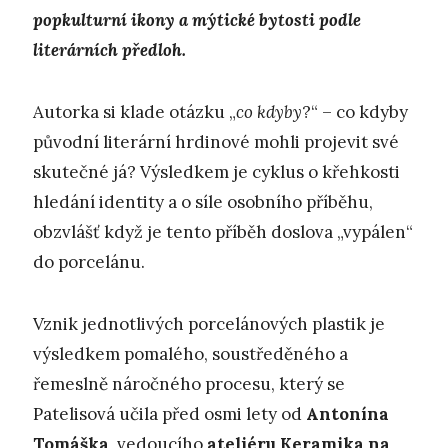
popkulturní ikony a mýtické bytosti podle
literárních předloh.
Autorka si klade otázku „
co kdyby
?“ – co kdyby
původní literární hrdinové mohli projevit své
skutečné já? Výsledkem je cyklus o křehkosti
hledání identity a o síle osobního příběhu,
obzvlášť když je tento příběh doslova „vypálen“
do porcelánu.
Vznik jednotlivých porcelánových plastik je
výsledkem pomalého, soustředěného a
řemeslně náročného procesu, který se
Patelisová učila před osmi lety od
Antonína
Tomáška
, vedoucího
ateliéru Keramika na