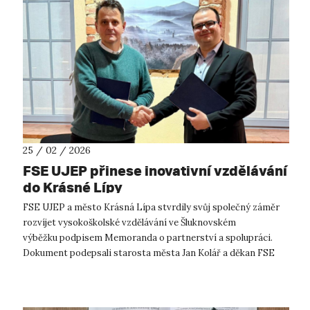
25 / 02 / 2026
FSE UJEP přinese inovativní vzdělávání
do Krásné Lípy
FSE UJEP a město Krásná Lípa stvrdily svůj společný záměr
rozvíjet vysokoškolské vzdělávání ve Šluknovském
výběžku podpisem Memoranda o partnerství a spolupráci.
Dokument podepsali starosta města Jan Kolář a děkan FSE
UJEP Miroslav Kopáček za účasti za...