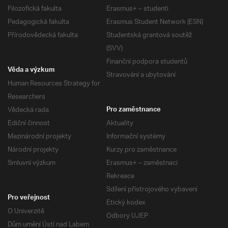
Filozofická fakulta
Erasmus+ – studenti
Pedagogická fakulta
Erasmus Student Network (ESN)
Přírodovědecká fakulta
Studentská grantová soutěž
(SVV)
Finanční podpora studentů
Věda a výzkum
Stravování a ubytování
Human Resources Strategy for
Researchers
Vědecká rada
Pro zaměstnance
Ediční činnost
Aktuality
Mezinárodní projekty
Informační systémy
Národní projekty
Kurzy pro zaměstnance
Smluvní výzkum
Erasmus+ – zaměstnaci
Rekreace
Sdílení přístrojového vybavení
Pro veřejnost
Etický kodex
O Univerzitě
Odbory UJEP
Dům umění Ústí nad Labem