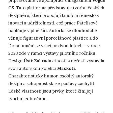
připravované ve spolupráci s magazínem
Vogue
CS
. Tato platforma představuje tvorbu českých
designérů, kteří propojují tradiční řemeslo s
inovací a udržitelností, což práce Patelisové
naplňuje v plné šíři. Autorka se dlouhodobě
věnuje figurativní porcelánové plastice a do
Domu umění se vrací po dvou letech – v roce
2023 zde v rámci výstavy pilotního ročníku
Design Ústí: Zahrada ctností a neřestí vystavila
svou autorskou kolekci
Maskoti
.
Charakteristický humor, osobitý autorský
design a schopnost skrze postavy zachytit
lidské vlastnosti jsou prvky, které činí její
tvorbu jedinečnou.