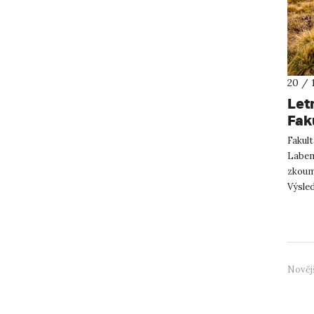
20 / 
Let
Fak
pod
Fakult
pre
Labem
zkoum
Výsled
vědec
Nověj