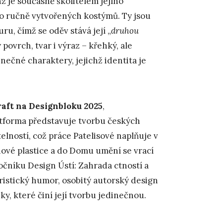
enž je současně školitelem jejího
do ručně vytvořených kostýmů. Ty jsou
u, čímž se oděv stává její „
druhou
 povrch, tvar i výraz – křehký, ale
ečné charaktery, jejichž identita je
aft na Designbloku 2025
,
atforma představuje tvorbu českých
telností, což práce Patelisové naplňuje v
nové plastice a do Domu umění se vrací
ročníku Design Ústí: Zahrada ctností a
ristický humor, osobitý autorský design
ky, které činí její tvorbu jedinečnou.