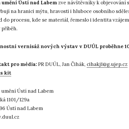
 umění Ústí nad Labem
zve návštěvníky k objevování 
bují na hranici mýtu, hravosti i hluboce osobního sděle
d do procesu, kde se materiál, řemeslo i identita vzáje
 příběh.
nostní vernisáž nových výstav v DUÚL proběhne 10. 
akt pro média:
PR DUÚL, Jan Čihák,
cihakj1@g.ujep.cz
s kit
umění Ústí nad Labem
ská 1101/129a
96 Ústí nad Labem
.duul.cz