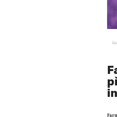
Do
F
p
i
Farm