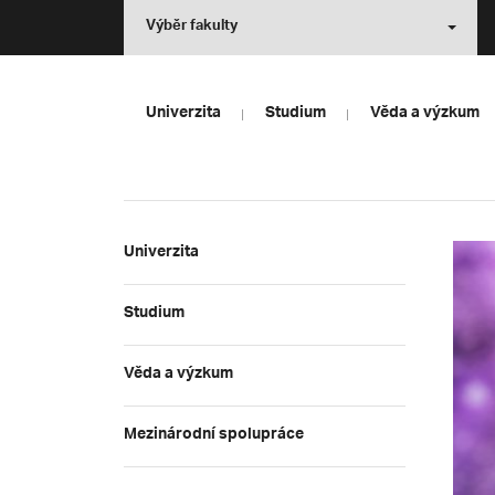
Výběr fakulty
Univerzita
Studium
Věda a výzkum
Univerzita
Studium
Věda a výzkum
Mezinárodní spolupráce