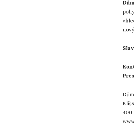
Dům
pohy
vhle
nový
Slav
Kont
Pres
Dům 
Klíš
400 
www