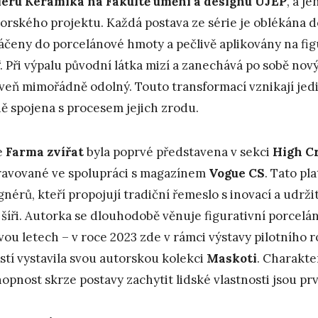
iéru Keramika na Fakultě umění a designu UJEP
, a j
orského projektu. Každá postava ze série je oblékána 
čeny do porcelánové hmoty a pečlivě aplikovány na figur
“. Při výpalu původní látka mizí a zanechává po sobě nový
veň mimořádně odolný. Touto transformací vznikají jedin
ě spojena s procesem jejich zrodu.
e
Farma
zvířat
byla poprvé představena v sekci
High Cr
ravované ve spolupráci s magazínem
Vogue CS
. Tato pl
gnérů, kteří propojují tradiční řemeslo s inovací a udrži
 šíři. Autorka se dlouhodobě věnuje figurativní porcelá
vou letech – v roce 2023 zde v rámci výstavy pilotního 
stí vystavila svou autorskou kolekci
Maskoti
. Charakte
hopnost skrze postavy zachytit lidské vlastnosti jsou prv