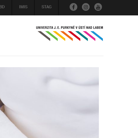
BD
IMIS
STAG