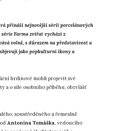
á přináší nejnovější sérii porcelánových
 série Farma zvířat vychází z
vává volně, s důrazem na představivost a
objevují jako popkulturní ikony a
rární hrdinové mohli projevit své
y a o síle osobního příběhu, obzvlášť
alého, soustředěného a řemeslně
 od
Antonína Tomáška
, vedoucího