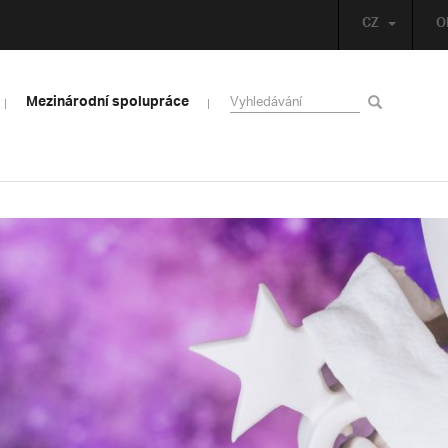
CZ
O
Mezinárodní spolupráce