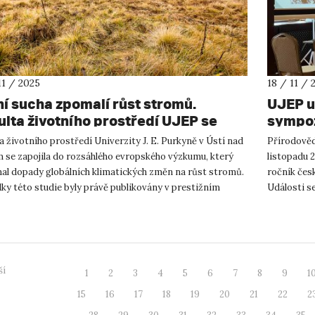
11 / 2025
18 / 11 / 
ní sucha zpomalí růst stromů.
UJEP u
ulta životního prostředí UJEP se
sympoz
ílela na výzkumu v publikovaném v
a životního prostředí Univerzity J. E. Purkyně v Ústí nad
Přírodověd
stižním časopise.
 se zapojila do rozsáhlého evropského výzkumu, který
listopadu 
al dopady globálních klimatických změn na růst stromů.
ročník čes
ky této studie byly právě publikovány v prestižním
Události s
kém časo...
studentů z
ší
1
2
3
4
5
6
7
8
9
1
15
16
17
18
19
20
21
22
2