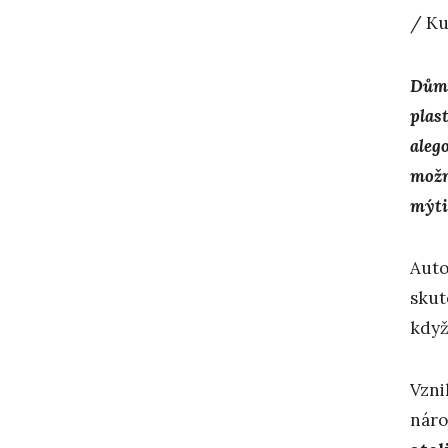
/ Ku
Dům 
plas
aleg
možn
mýti
Auto
skut
když
Vzni
náro