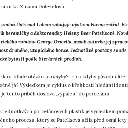
rátorka: Zuzana Doleželová
umění Ústí nad Labem zahajuje výstavu Farma zvířat, kter
tik keramičky a doktorandky Heleny Beer Patelisové. Nová
orického románu George Orwella, avšak autorka jej zpraco
ost druhého, utopického konce. Jednotlivé postavy se zde 
cké bytosti podle literárních předloh.
rka si klade otázku „
co kdyby
?“ – co kdyby původní lite
ečné já? Výsledkem je cyklus o křehkosti hledání identit
 je tento příběh doslova „vypálen“ do porcelánu.
k jednotlivých porcelánových plastik je výsledkem pom
čného procesu, který se Patelisová učila před osmi lety