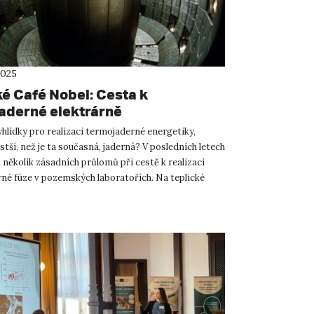
2025
ké Café Nobel: Cesta k
aderné elektrárně
yhlídky pro realizaci termojaderné energetiky,
ší, než je ta současná, jaderná? V posledních letech
 několik zásadních průlomů při cestě k realizaci
né fúze v pozemských laboratořích. Na teplické
 t...