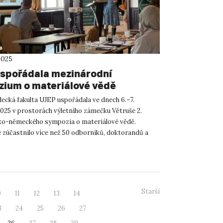
2025
spořádala mezinárodní
ium o materiálové vědě
ecká fakulta UJEP uspořádala ve dnech 6.–7.
2025 v prostorách výletního zámečku Větruše 2.
ko-německého sympozia o materiálové vědě.
e zúčastnilo více než 50 odborníků, doktorandů a
 českých a německých...
Starší
0
11
12
13
14
3
24
25
26
27