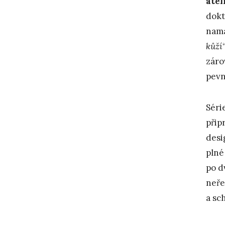
atel
dokt
namá
kůží
záro
pevn
Séri
přip
desi
plné
po d
neře
a sc