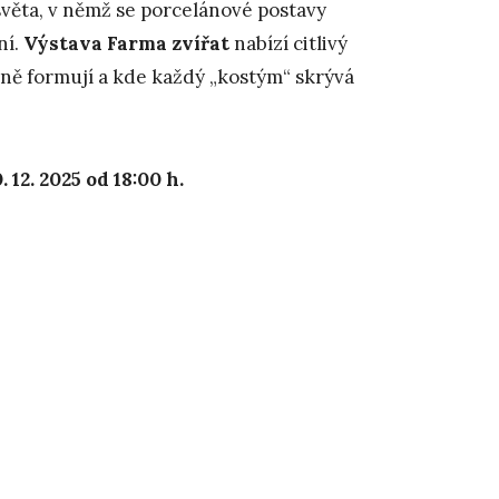
světa, v němž se porcelánové postavy
ní.
Výstava Farma zvířat
nabízí citlivý
mně formují a kde každý „kostým“ skrývá
12. 2025 od 18:00
h.