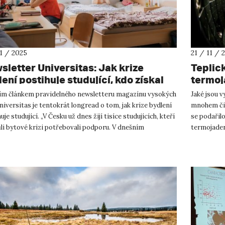
11 / 2025
21 / 11 / 
sletter Universitas: Jak krize
Teplic
ení postihuje studující, kdo získal
termoj
stižní granty a mnoho dalšího
ím článkem pravidelného newsletteru magazínu vysokých
Jaké jsou v
niversitas je tentokrát longread o tom, jak krize bydlení
mnohem čist
uje studující. „V Česku už dnes žijí tisíce studujících, kteří
se podařilo
li bytové krizi potřebovali podporu. V dnešním
termojader
u...
hvězdárně o