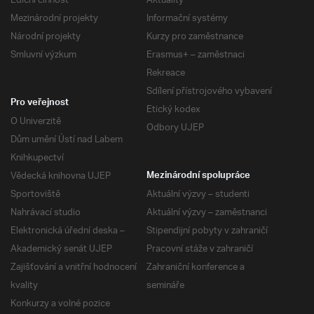
Ediční činnost
Aktuality
Mezinárodní projekty
Informační systémy
Národní projekty
Kurzy pro zaměstnance
Smluvní výzkum
Erasmus+ – zaměstnaci
Rekreace
Sdílení přístrojového vybavení
Pro veřejnost
Etický kodex
O Univerzitě
Odbory UJEP
Dům umění Ústí nad Labem
Knihkupectví
Vědecká knihovna UJEP
Mezinárodní spolupráce
Sportoviště
Aktuální výzvy – studenti
Nahrávací studio
Aktuální výzvy – zaměstnanci
Elektronická úřední deska –
Stipendijní pobyty v zahraničí
Akademický senát UJEP
Pracovní stáže v zahraničí
Zajišťování a vnitřní hodnocení
Zahraniční konference a
kvality
semináře
Konkurzy a volné pozice