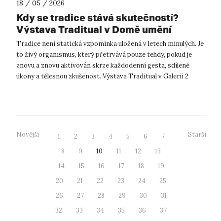
18 / 05 / 2026
Kdy se tradice stává skutečností?
Výstava Traditual v Domě umění
otevírá osobní téma rituálů minulosti i
Tradice není statická vzpomínka uložená v letech minulých. Je
současnosti
to živý organismus, který přetrvává pouze tehdy, pokud je
znovu a znovu aktivován skrze každodenní gesta, sdílené
úkony a tělesnou zkušenost. Výstava Traditual v Galerii 2
Domu umění Ústí na...
Novější
Starší
1
2
3
4
5
6
7
8
9
10
11
12
13
14
15
16
17
18
19
20
21
22
23
24
25
26
27
28
29
30
31
32
33
34
35
36
37