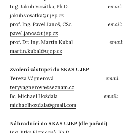
Ing. Jakub Vosátka, Ph.D.
email
:
jakub.vosatka@ujep.cz
prof. Ing. Pavel Janoš, CSc.
email
:
pavel.janos@ujep.cz
prof. Dr. Ing. Martin Kubal
email
:
martin.kubal@ujep.cz
Zvolení zástupci do SKAS UJEP
Tereza Vágnerová
email
:
teryvagnerova@seznam.cz
Bc. Michael Hožďala
email
:
michaelhozdala@gmail.com
Náhradníci do AKAS UJEP (dle pořadí)
Ing. Jitka Elznicová, Ph.D.