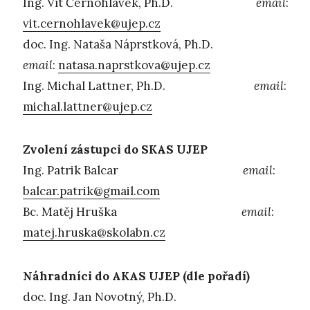
Ing. Vít Černohlávek, Ph.D.
email
:
vit.cernohlavek@ujep.cz
doc. Ing. Nataša Náprstková, Ph.D.
email
:
natasa.naprstkova@ujep.cz
Ing. Michal Lattner, Ph.D.
email
:
michal.lattner@ujep.cz
Zvolení zástupci do SKAS UJEP
Ing. Patrik Balcar
email
:
balcar.patrik@gmail.com
Bc. Matěj Hruška
email
:
matej.hruska@skolabn.cz
Náhradníci do AKAS UJEP (dle pořadí)
doc. Ing. Jan Novotný, Ph.D.