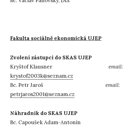
Bc. Václav Panovský, DiS.
Fakulta sociálně ekonomická UJEP
Zvolení zástupci do SKAS UJEP
Kryštof Klausner
email
:
krystof2003k@seznam.cz
Bc. Petr Jaroš
email
:
petrjaros2001@seznam.cz
Náhradník do SKAS UJEP
Bc. Capoušek Adam-Antonín