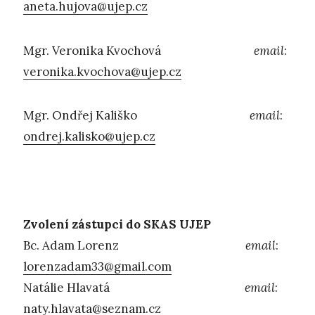
aneta.hujova@ujep.cz
Mgr. Veronika Kvochová
email
:
veronika.kvochova@ujep.cz
Mgr. Ondřej Kališko
email
:
ondrej.kalisko@ujep.cz
Zvolení zástupci do SKAS UJEP
Bc. Adam Lorenz
email
:
lorenzadam33@gmail.com
Natálie Hlavatá
email
:
naty.hlavata@seznam.cz