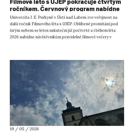
Filmové léto s UJEP pokračuje čtvrtým
ročníkem. Červnový program nabídne
emoce, romantiku i českou klasiku.
Univerzita J. E. Purkyně v Ústí nad Labem zve veřejnost na
další ročník Filmového léta s UJEP. Oblíbené promítání pod
širým nebem se letos uskuteční již počtvrté a i během léta
2026 nabídne návštěvníkům pravidelné filmové večery v
amfiteátru Kampusu UJ...
19 / 05 / 2026