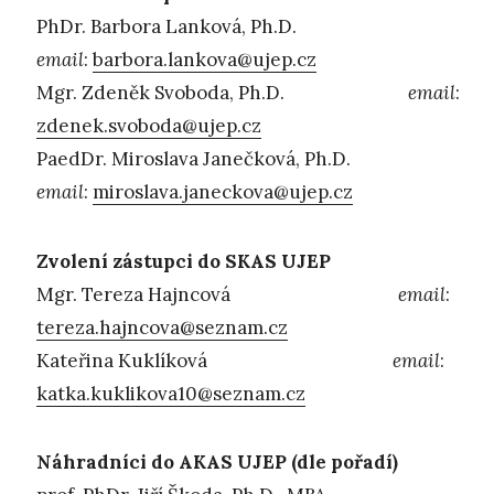
PhDr. Barbora Lanková, Ph.D.
email
:
barbora.lankova@ujep.cz
Mgr. Zdeněk Svoboda, Ph.D.
email
:
zdenek.svoboda@ujep.cz
PaedDr. Miroslava Janečková, Ph.D.
email
:
miroslava.janeckova@ujep.cz
Zvolení zástupci do SKAS UJEP
Mgr. Tereza Hajncová
email
:
tereza.hajncova@seznam.cz
Kateřina Kuklíková
email
:
katka.kuklikova10@seznam.cz
Náhradníci do AKAS UJEP (dle pořadí)