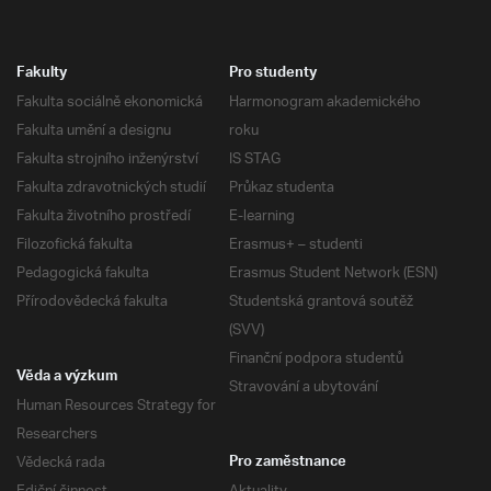
Fakulty
Pro studenty
Fakulta sociálně ekonomická
Harmonogram akademického
Fakulta umění a designu
roku
Fakulta strojního inženýrství
IS STAG
Fakulta zdravotnických studií
Průkaz studenta
Fakulta životního prostředí
E-learning
Filozofická fakulta
Erasmus+ – studenti
Pedagogická fakulta
Erasmus Student Network (ESN)
Přírodovědecká fakulta
Studentská grantová soutěž
(SVV)
Finanční podpora studentů
Věda a výzkum
Stravování a ubytování
Human Resources Strategy for
Researchers
Vědecká rada
Pro zaměstnance