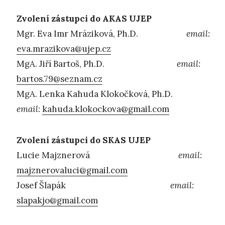
Zvolení zástupci do AKAS UJEP
Mgr. Eva Imr Mráziková, Ph.D.
email:
eva.mrazikova@ujep.cz
MgA. Jiří Bartoš, Ph.D.
email:
bartos.79@seznam.cz
MgA. Lenka Kahuda Klokočková, Ph.D.
email:
kahuda.klokockova@gmail.com
Zvolení zástupci do SKAS UJEP
Lucie Majznerová
email:
majznerovaluci@gmail.com
Josef Šlapák
email:
slapakjo@gmail.com