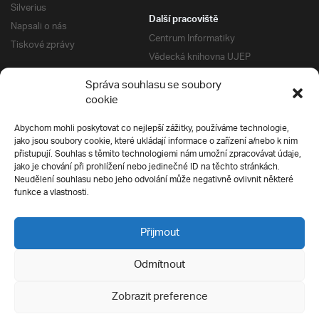
Silverius
Další pracoviště
Napsali o nás
Centrum Informatiky
Tiskové zprávy
Vědecká knihovna UJEP
Správa kolejí a menz
Správa souhlasu se soubory
Univerzitní centrum podpory
Pro absolventy
cookie
Klub absolventů
Abychom mohli poskytovat co nejlepší zážitky, používáme technologie,
Silverius
jako jsou soubory cookie, které ukládají informace o zařízení a/nebo k nim
Pro uchazeče
přistupují. Souhlas s těmito technologiemi nám umožní zpracovávat údaje,
Přijímací řízení
jako je chování při prohlížení nebo jedinečné ID na těchto stránkách.
Neudělení souhlasu nebo jeho odvolání může negativně ovlivnit některé
E-prihlaska
Ochrana soukromí
funkce a vlastnosti.
Podmínky přijímacího řízení
Přípravné kurzy
Přijmout
Odmítnout
Všechna práva vyhrazena
Zobrazit preference