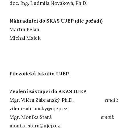
doc. Ing. Ludmila Nováková, Ph.D.
Náhradníci do SKAS UJEP (dle pořadí)
Martin Belan
Michal Málek
Filozofická fakulta UJEP
Zvolení zástupci do AKAS UJEP
Mgr. Vilém Zábranský, Ph.D.
email
:
vilem.zabransky@ujep.cz
Mgr. Monika Stará
email:
monika.stara@ujep.cz