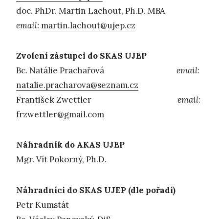
doc. PhDr. Martin Lachout, Ph.D. MBA
email:
martin.lachout@ujep.cz
Zvolení zástupci do SKAS UJEP
Bc. Natálie Prachařová
email
:
natalie.pracharova@seznam.cz
František Zwettler
email
:
frzwettler@gmail.com
Náhradník do AKAS UJEP
Mgr. Vít Pokorný, Ph.D.
Náhradníci do SKAS UJEP (dle pořadí)
Petr Kumstát