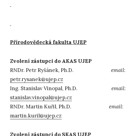
Přírodovědecká fakulta UJEP
Zvolení zástupci do AKAS UJEP
RNDr. Petr Ryšánek, Ph.D.
email
:
petr.rysanek@ujep.cz
Ing. Stanislav Vinopal, Ph.D.
email
:
stanislav.vinopal@ujep.cz
RNDr. Martin Kuřil, Ph.D.
email
:
martin.kuril@ujep.cz
Zvolení zástupci do SKAS UJEP