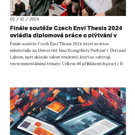
02 / 12 / 2024
Finále soutěže Czech Envi Thesis 2024
ovládla diplomová práce o plýtvání v
menze
Finále soutěže Czech Envi Thesis 2024, které se letos
uskutečnilo na Univerzitě Jana Evangelisty Purkyně v Ústí nad
Labem, opět ukázalo talent studentů, kteří se zabývají
environmentálními tématy. Celkem 46 přihlášených prací z 11
vysokých škol a 22 rů...