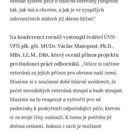
nebude systém péče o válečné veterány fungovat
tak, jak má a chceme, a jak je ve vyspělých
zahraničních státech již dávno běžné.“
Na konferenci rovněž vystoupil ředitel ÚVN-
VFN plk. gšt. MUDr. Václav Masopust, Ph.D.,
MBA, LL.M., DBA, který ocenil přínos projektu
pro budoucí práci odborníků.
„Velice si vážíme
veteránů za jejich přínos pro obranu naší země.
Musíme si v současné době hlavně uvědomit, že
počet novodobých veteránů stoupá a bude stoupat.
Musíme na to reagovat a vytvořit pro ně
podmínky k poskytnutí odpovídající péče, kterou
si za svoje činy zaslouží. K tomu je potřeba jít
dvěma cestami. Jednou z nich je možnost