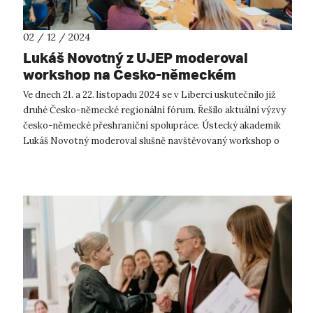
02 / 12 / 2024
Lukáš Novotný z UJEP moderoval
workshop na Česko-německém
regionálním fóru
Ve dnech 21. a 22. listopadu 2024 se v Liberci uskutečnilo již
druhé Česko-německé regionální fórum. Řešilo aktuální výzvy
česko-německé přeshraniční spolupráce. Ústecký akademik
Lukáš Novotný moderoval slušně navštěvovaný workshop o
budoucnosti granto...