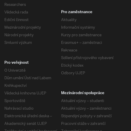
Researchers
Vědecká rada
Pro zaměstnance
Ediční činnost
Aktuality
Mezinárodní projekty
Informační systémy
Národní projekty
Kurzy pro zaměstnance
Smluvní výzkum
Erasmus+ – zaměstnaci
Rekreace
Sdílení přístrojového vybavení
Pro veřejnost
Etický kodex
O Univerzitě
Odbory UJEP
Dům umění Ústí nad Labem
Knihkupectví
Vědecká knihovna UJEP
Mezinárodní spolupráce
Sportoviště
Aktuální výzvy – studenti
Nahrávací studio
Aktuální výzvy – zaměstnanci
Elektronická úřední deska –
Stipendijní pobyty v zahraničí
Akademický senát UJEP
Pracovní stáže v zahraničí