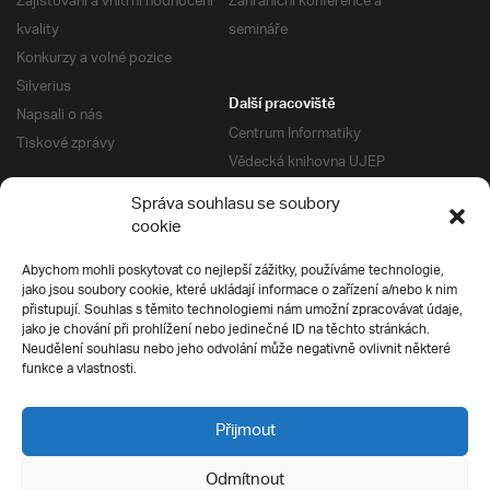
Zajišťování a vnitřní hodnocení
Zahraniční konference a
kvality
semináře
Konkurzy a volné pozice
Silverius
Další pracoviště
Napsali o nás
Centrum Informatiky
Tiskové zprávy
Vědecká knihovna UJEP
Správa kolejí a menz
Správa souhlasu se soubory
Univerzitní centrum podpory
Pro absolventy
cookie
Klub absolventů
Abychom mohli poskytovat co nejlepší zážitky, používáme technologie,
Silverius
jako jsou soubory cookie, které ukládají informace o zařízení a/nebo k nim
Pro uchazeče
přistupují. Souhlas s těmito technologiemi nám umožní zpracovávat údaje,
Přijímací řízení
jako je chování při prohlížení nebo jedinečné ID na těchto stránkách.
Neudělení souhlasu nebo jeho odvolání může negativně ovlivnit některé
E-prihlaska
Ochrana soukromí
funkce a vlastnosti.
Podmínky přijímacího řízení
Přípravné kurzy
Přijmout
Odmítnout