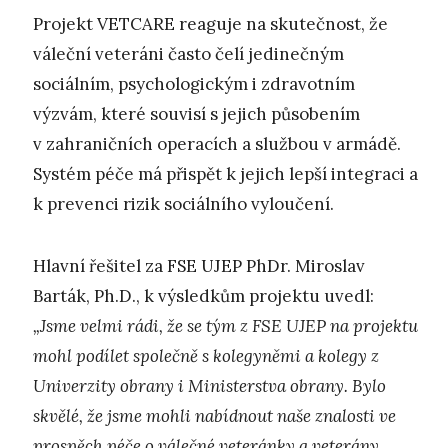
Projekt VETCARE reaguje na skutečnost, že
váleční veteráni často čelí jedinečným
sociálním, psychologickým i zdravotním
výzvám, které souvisí s jejich působením
v zahraničních operacích a službou v armádě.
Systém péče má přispět k jejich lepší integraci a
k prevenci rizik sociálního vyloučení.
Hlavní řešitel za FSE UJEP PhDr. Miroslav
Barták, Ph.D., k výsledkům projektu uvedl:
„Jsme velmi rádi, že se tým z FSE UJEP na projektu
mohl podílet společně s kolegyněmi a kolegy z
Univerzity obrany i Ministerstva obrany. Bylo
skvělé, že jsme mohli nabídnout naše znalosti ve
prospěch péče o válečné veteránky a veterány.