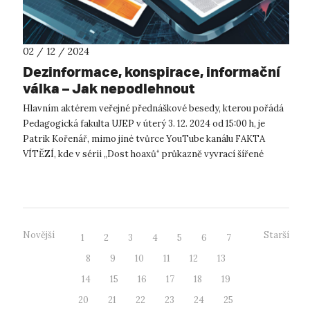
02 / 12 / 2024
Dezinformace, konspirace, informační
válka – Jak nepodlehnout
Hlavním aktérem veřejné přednáškové besedy, kterou pořádá
Pedagogická fakulta UJEP v úterý 3. 12. 2024 od 15:00 h, je
Patrik Kořenář, mimo jiné tvůrce YouTube kanálu FAKTA
VÍTĚZÍ, kde v sérii „Dost hoaxů“ průkazně vyvrací šířené
dezinformace. Dv...
Novější
Starší
1
2
3
4
5
6
7
8
9
10
11
12
13
14
15
16
17
18
19
20
21
22
23
24
25