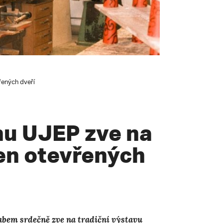
řených dveří
nu UJEP zve na
Den otevřených
abem srdečně zve na tradiční výstavu