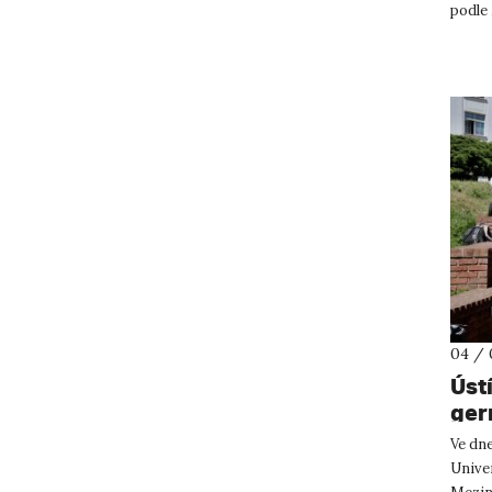
podle
v před
04 / 
Úst
ger
Ve dne
Unive