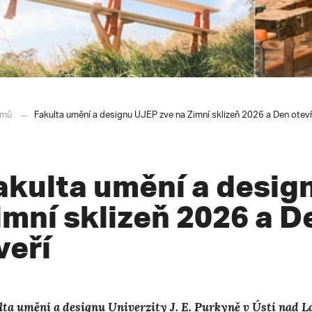
mů
Fakulta umění a designu UJEP zve na Zimní sklizeň 2026 a Den otev
akulta umění a desig
imní sklizeň 2026 a 
veří
lta umění a designu Univerzity J. E. Purkyně v Ústí nad L