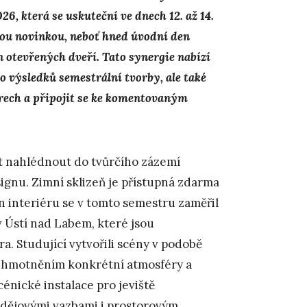
, která se uskuteční ve dnech 12. až 14.
nou novinkou, neboť hned úvodní den
n otevřených dveří. Tato synergie nabízí
 výsledků semestrální tvorby, ale také
érech a připojit se ke komentovaným
 nahlédnout do tvůrčího zázemí
ignu. Zimní sklizeň je přístupná zdarma
n interiéru se v tomto semestru zaměřil
 Ústí nad Labem, které jsou
. Studující vytvořili scény v podobě
 zhmotněním konkrétní atmosféry a
énické instalace pro jeviště
s dějovými vazbami i prostorovým