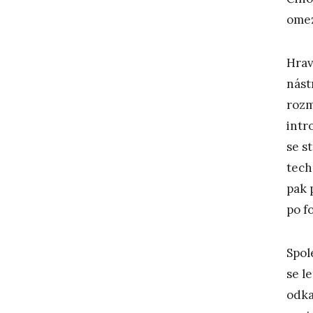
omez
Hrav
nást
rozm
intr
se s
tech
pak 
po f
Spol
se l
odka