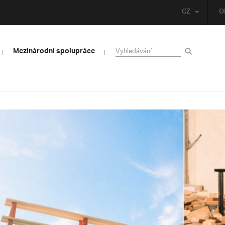
CZ
O
Mezinárodní spolupráce