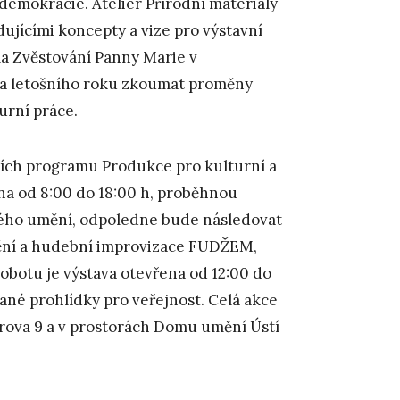
emokracie. Ateliér Přírodní materiály
dujícími koncepty a vize pro výstavní
la Zvěstování Panny Marie v
vna letošního roku zkoumat proměny
urní práce.
ících programu Produkce pro kulturní a
řena od 8:00 do 18:00 h, proběhnou
ého umění, odpoledne bude následovat
mění a hudební improvizace FUDŽEM,
obotu je výstava otevřena od 12:00 do
né prohlídky pro veřejnost. Celá akce
rova 9 a v prostorách Domu umění Ústí