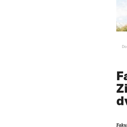
Do
F
Z
d
Faku