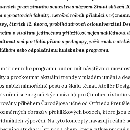
zurních prací zimního semestru s názvem Zimní sklizeň 2026
a v prostorách fakulty. Letošní ročník přichází s význam
avy, čtvrtek 12. února, probíhá zároveň celouniverzitní De
mcům o studium jedinečnou příležitost nejen nahlédnout do
ultovat svá portfolia přímo s pedagogy, zažít ruch v ateli
lídkám nebo odpolednímu hudebnímu programu.
m třídenního programu budou mít návštěvníci možnost
lty a prozkoumat aktuální trendy v mladém umění a des
tos nabízí mimořádně pestrou škálu témat. Ateliér Desig
ytvoření scénografických návrhů pro Činoherní studio v
irovány příběhem Čarodějova učně od Otfrieda Preußlera
rozměrných obrazů v překližkových boxech, které jsou
viduálních výpovědí. Na tyto koncepty navazují reálné sc
herního studia v Ústí nad Labem, které citlivě pracují 