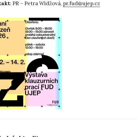
takt
: PR – Petra Widžová,
pr.fud@ujep.cz