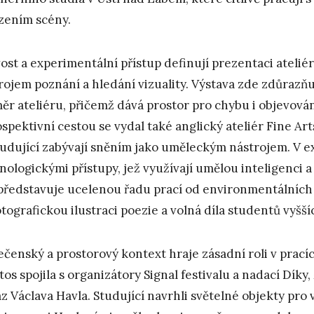
ením scény.
ost a experimentální přístup definují prezentaci ateliér
rojem poznání a hledání vizuality. Výstava zde zdůrazň
ěr ateliéru, přičemž dává prostor pro chybu i objevov
ospektivní cestou se vydal také anglický ateliér Fine
tudující zabývají sněním jako uměleckým nástrojem. V ex
nologickými přístupy, jež využívají umělou inteligenci a 
představuje ucelenou řadu prací od environmentálních 
otografickou ilustraci poezie a volná díla studentů vyšší
ečenský a prostorový kontext hraje zásadní roli v pracíc
etos spojila s organizátory Signal festivalu a nadací Dík
z Václava Havla. Studující navrhli světelné objekty pro 