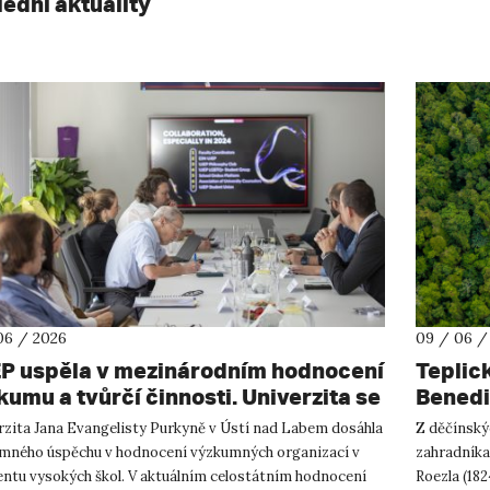
lední aktuality
06 / 2026
09 / 06 /
P uspěla v mezinárodním hodnocení
Teplick
kumu a tvůrčí činnosti. Univerzita se
Benedi
unula z hodnocení C na B, a patří tak
rzita Jana Evangelisty Purkyně v Ústí nad Labem dosáhla
Z děčínský
 nejlepší regionální univerzity v ČR.
mného úspěchu v hodnocení výzkumných organizací v
zahradníka,
ntu vysokých škol. V aktuálním celostátním hodnocení
Roezla (182