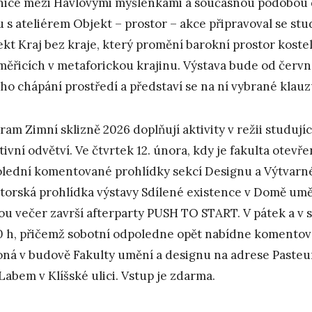
nice mezi Havlovými myšlenkami a současnou podobou d
u s ateliérem Objekt – prostor – akce připravoval se stu
ekt Kraj bez kraje, který promění barokní prostor koste
měřicích v metaforickou krajinu. Výstava bude od čer
ho chápání prostředí a představí se na ní vybrané klauz
ram Zimní sklizně 2026 doplňují aktivity v režii studuj
tivní odvětví. Ve čtvrtek 12. února, kdy je fakulta otev
lední komentované prohlídky sekcí Designu a Výtvarn
torská prohlídka výstavy Sdílené existence v Domě u
ou večer završí afterparty PUSH TO START. V pátek a v s
0 h, přičemž sobotní odpoledne opět nabídne komentova
oná v budově Fakulty umění a designu na adrese Pasteu
Labem v Klíšské ulici. Vstup je zdarma.