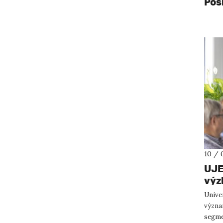
Pos
10 / 
UJE
výz
pos
Unive
mezi
význa
segme