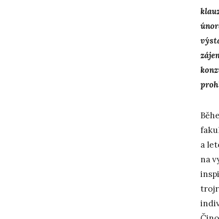
klau
únor
výst
záje
konz
proh
Běhe
faku
a le
na v
insp
troj
indi
Čino