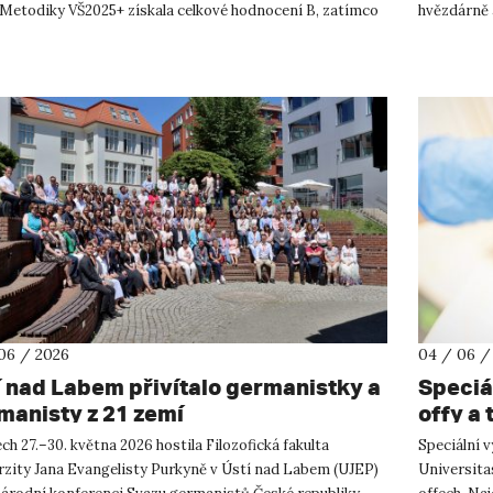
 Metodiky VŠ2025+ získala celkové hodnocení B, zatímco
hvězdárně a
chozím cyklu...
jeho živ...
06 / 2026
04 / 06 /
í nad Labem přivítalo germanistky a
Speciál
manisty z 21 zemí
offy a 
ch 27.–30. května 2026 hostila Filozofická fakulta
Speciální 
rzity Jana Evangelisty Purkyně v Ústí nad Labem (UJEP)
Universitas