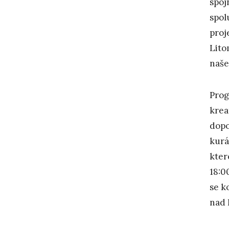
spoj
spol
proj
Lito
naše
Prog
krea
dopo
kurá
kter
18:0
se k
nad 