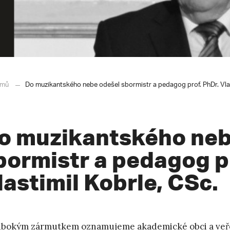
mů
Do muzikantského nebe odešel sbormistr a pedagog prof. PhDr. Vlas
o muzikantského neb
bormistr a pedagog pr
lastimil Kobrle, CSc.
ubokým zármutkem oznamujeme akademické obci a veřej