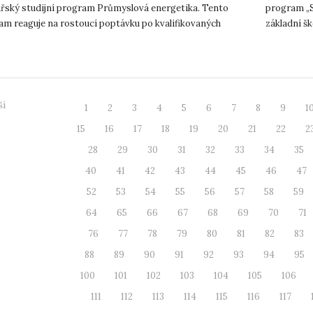
ářský studijní program Průmyslová energetika. Tento
program „S
am reaguje na rostoucí poptávku po kvalifikovaných
základní šk
ících v oblasti energetik...
především 
ší
1
2
3
4
5
6
7
8
9
1
15
16
17
18
19
20
21
22
2
28
29
30
31
32
33
34
35
40
41
42
43
44
45
46
47
52
53
54
55
56
57
58
59
64
65
66
67
68
69
70
71
76
77
78
79
80
81
82
83
88
89
90
91
92
93
94
95
100
101
102
103
104
105
106
111
112
113
114
115
116
117