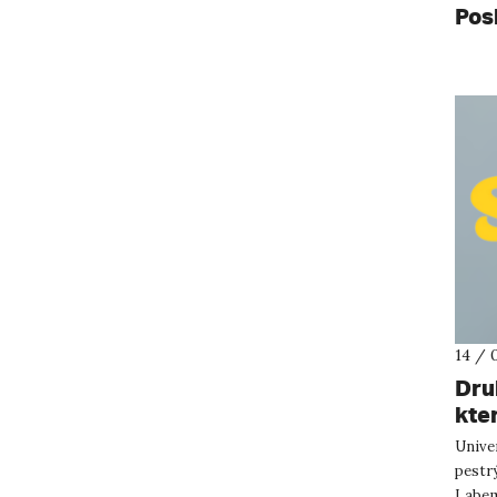
Pos
14 / 
Druh
kte
Univer
pestrý
Labem