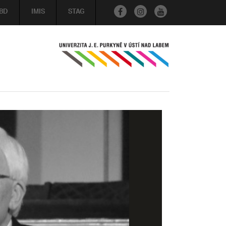
BD
IMIS
STAG