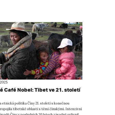
 2025
 Café Nobel: Tibet ve 21. století
 etnická politika Číny 21. století s konečnou
ropojila tibetské oblasti s těmi čínskými. Intenzivní
ápadě Číny v posledních 20 letech zásadně ovlivnil