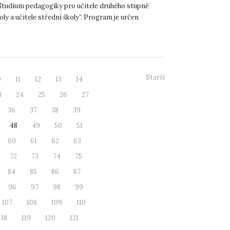
tudium pedagogiky pro učitele druhého stupně
oly a učitele střední školy“. Program je určen
odborníkům z ...
Starší
0
11
12
13
14
3
24
25
26
27
36
37
38
39
48
49
50
51
60
61
62
63
72
73
74
75
84
85
86
87
96
97
98
99
107
108
109
110
118
119
120
121