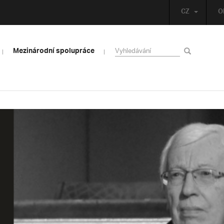
CZ
O
Mezinárodní spolupráce