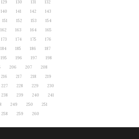
129
130
131
132
140
141
142
143
151
152
153
154
162
163
164
165
173
174
175
176
184
185
186
187
195
196
197
198
5
206
207
208
216
217
218
219
227
228
229
230
238
239
240
241
8
249
250
251
258
259
260