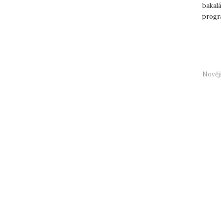
bakal
progr
odborn
Nověj