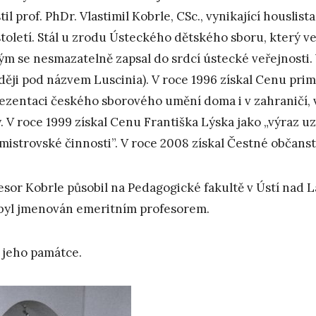
til prof. PhDr. Vlastimil Kobrle, CSc., vynikající houslis
století. Stál u zrodu Ústeckého dětského sboru, který ve
ým se nesmazatelně zapsal do srdcí ústecké veřejnosti.
ději pod názvem Luscinia). V roce 1996 získal Cenu prim
ezentaci českého sborového umění doma i v zahraničí, 
y. V roce 1999 získal Cenu Františka Lýska jako „výraz u
mistrovské činnosti”. V roce 2008 získal Čestné občans
esor Kobrle působil na Pedagogické fakultě v Ústí nad 
byl jmenován emeritním profesorem.
 jeho památce.