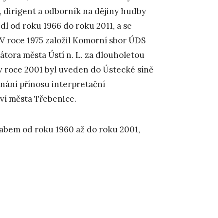
ta, dirigent a odborník na dějiny hudby
dl od roku 1966 do roku 2011, a se
 V roce 1975 založil Komorní sbor ÚDS
átora města Ústí n. L. za dlouholetou
v roce 2001 byl uveden do Ústecké síně
znání přínosu interpretační
tví města Třebenice.
Labem od roku 1960 až do roku 2001,