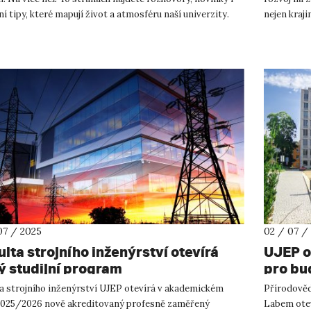
ní tipy, které mapují život a atmosféru naší univerzity.
nejen kraji
Tibeťanů. V.
07 / 2025
02 / 07 /
ulta strojního inženýrství otevírá
UJEP o
ý studijní program
pro bu
oborů
ta strojního inženýrství UJEP otevírá v akademickém
Přírodověde
2025/2026 nově akreditovaný profesně zaměřený
Labem otev