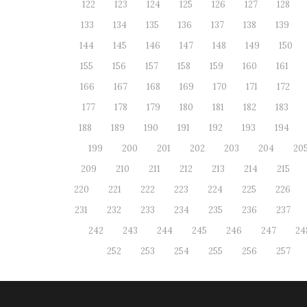
122
123
124
125
126
127
128
133
134
135
136
137
138
139
144
145
146
147
148
149
150
155
156
157
158
159
160
161
166
167
168
169
170
171
172
177
178
179
180
181
182
183
188
189
190
191
192
193
194
199
200
201
202
203
204
20
209
210
211
212
213
214
215
220
221
222
223
224
225
226
231
232
233
234
235
236
237
242
243
244
245
246
247
24
252
253
254
255
256
257