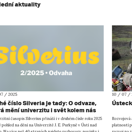
lední aktuality
07 / 2025
10 / 07 /
é číslo Silveria je tady: O odvaze,
Ústecké
rá mění univerzitu i svět kolem nás
zitní časopis Silverius přináší i v druhém čísle roku 2025
Rozvojová a
 pohled na dění na Univerzitě J. E. Purkyně v Ústí nad
platností p
. Na více než 40 stranách najdete rozhovory, novinky i
rozvoj na z