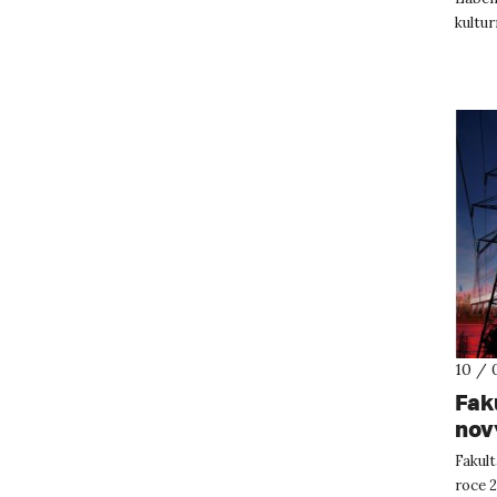
kultur
D...
10 / 
Fak
nov
Fakul
roce 