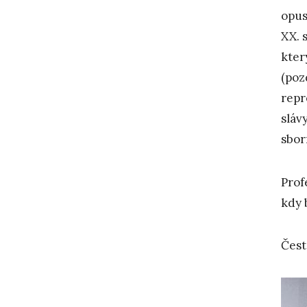
opus
XX. 
kter
(poz
repr
sláv
sbor
Prof
kdy 
Čest