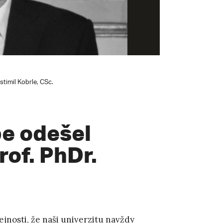
timil Kobrle, CSc.
e odešel
of. PhDr.
nosti, že naši univerzitu navždy