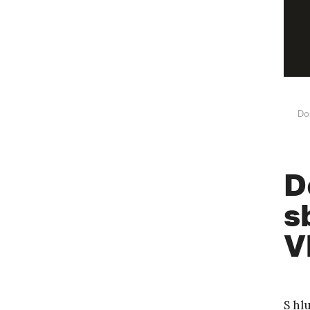
Do
D
s
V
S hl