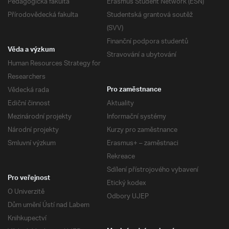
Pedagogická fakulta
Erasmus Student Network (ESN)
Přírodovědecká fakulta
Studentská grantová soutěž
(SVV)
Finanční podpora studentů
Věda a výzkum
Stravování a ubytování
Human Resources Strategy for
Researchers
Vědecká rada
Pro zaměstnance
Ediční činnost
Aktuality
Mezinárodní projekty
Informační systémy
Národní projekty
Kurzy pro zaměstnance
Smluvní výzkum
Erasmus+ – zaměstnaci
Rekreace
Sdílení přístrojového vybavení
Pro veřejnost
Etický kodex
O Univerzitě
Odbory UJEP
Dům umění Ústí nad Labem
Knihkupectví