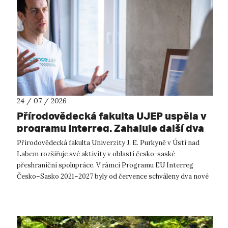
24 / 07 / 2026
Přírodovědecká fakulta UJEP uspěla v
programu Interreg. Zahajuje další dva
přeshraniční projekty se saskými
Přírodovědecká fakulta Univerzity J. E. Purkyně v Ústí nad
partnery
Labem rozšiřuje své aktivity v oblasti česko-saské
přeshraniční spolupráce. V rámci Programu EU Interreg
Česko–Sasko 2021–2027 byly od července schváleny dva nové
projekty, které propojí české ...