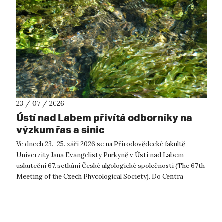
23 / 07 / 2026
Ústí nad Labem přivítá odborníky na
výzkum řas a sinic
Ve dnech 23.–25. září 2026 se na Přírodovědecké fakultě
Univerzity Jana Evangelisty Purkyně v Ústí nad Labem
uskuteční 67. setkání České algologické společnosti (The 67th
Meeting of the Czech Phycological Society). Do Centra
přírodovědných a technickýc...