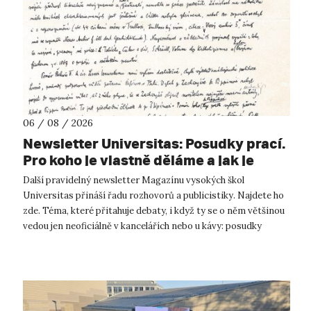
06 / 08 / 2026
Newsletter Universitas: Posudky prací.
Pro koho je vlastně děláme a jak je
správně psát?
Další pravidelný newsletter Magazínu vysokých škol
Universitas přináší řadu rozhovorů a publicistiky. Najdete ho
zde. Téma, které přitahuje debaty, i když ty se o něm většinou
vedou jen neoficiálně v kancelářích nebo u kávy: posudky
diplomových prací....