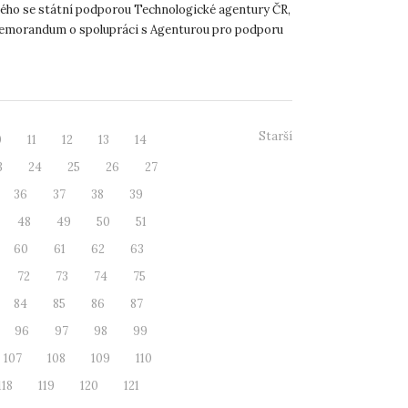
ého se státní podporou Technologické agentury ČR,
emorandum o spolupráci s Agenturou pro podporu
 investic CzechInve...
Starší
0
11
12
13
14
3
24
25
26
27
36
37
38
39
48
49
50
51
60
61
62
63
72
73
74
75
84
85
86
87
96
97
98
99
107
108
109
110
118
119
120
121