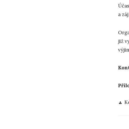
Účas
a záj
Orga
již 
výji
Kont
Příl
K