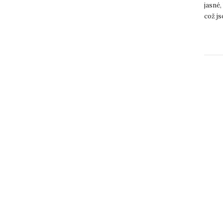
jasné,
což js
UJ...