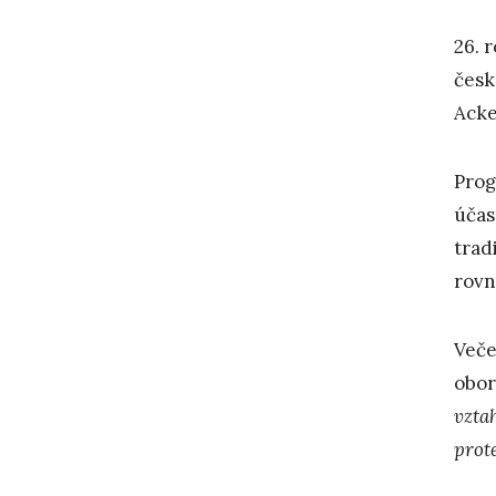
26. 
česk
Acke
Prog
účas
trad
rovn
Veče
obor
vztah
prot