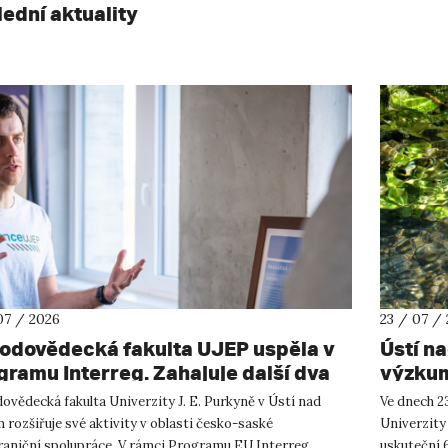
lední aktuality
07 / 2026
23 / 07 /
rodovědecká fakulta UJEP uspěla v
Ústí n
gramu Interreg. Zahajuje další dva
výzkum
shraniční projekty se saskými
ovědecká fakulta Univerzity J. E. Purkyně v Ústí nad
Ve dnech 23
tnery
rozšiřuje své aktivity v oblasti česko-saské
Univerzity
raniční spolupráce. V rámci Programu EU Interreg
uskuteční 