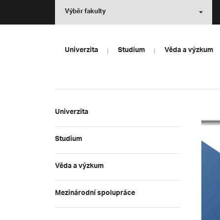
Výběr fakulty
Univerzita
Studium
Věda a výzkum
Univerzita
Studium
Věda a výzkum
Mezinárodní spolupráce