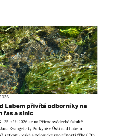
 2026
ad Labem přivítá odborníky na
 řas a sinic
.–25. září 2026 se na Přírodovědecké fakultě
 Jana Evangelisty Purkyně v Ústí nad Labem
67. setkání České algologické společnosti (The 67th