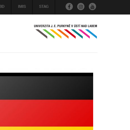
BD
IMIS
STAG