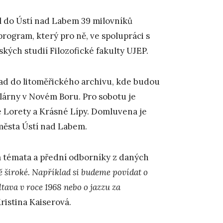
al do Ústí nad Labem 39 milovníků
program, který pro ně, ve spolupráci s
ch studií Filozofické fakulty UJEP.
lad do litoměřického archivu, kde budou
klárny v Novém Boru. Pro sobotu je
é Lorety a Krásné Lípy. Domluvena je
města Ústí nad Labem.
á témata a přední odborníky z daných
ě široké. Například si budeme povídat o
ltava v roce 1968 nebo o jazzu za
Kristina Kaiserová.