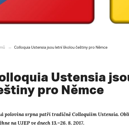
mů
Colloquia Ustensia jsou letní školou češtiny pro Němce
olloquia Ustensia jso
eštiny pro Němce
á polovina srpna patří tradičně Colloquiím Ustensia. Oblí
ěhne na UJEP ve dnech 13.–26. 8. 2017.