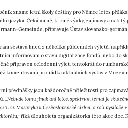
ročník známé letní školy češtiny pro Němce letos přilák
ého jazyka. Čeká na ně, kromě výuky, zajímavý a nabitý 
rmann-Gemeinde, připravuje Ústav slovansko-germánský
ram sestává hned z několika půldenních výletů, napřík
tníci informováni o stavu digitalizace fondů, nebo do s
ičně připraven celodenní výlet, tentokrát do rumbursk
ěž komentovaná prohlídka aktuálních výstav v Muzeu 
rní přednášky jsou každoročně příležitostí pro zajímav
ů. „
Nebude tomu jinak ani letos, spektrum témat je skutečn
u T. G. Masaryka k Československé církvi, o roli vysílače V
ektorátu
,“ říká dlouholetá organizátorka této akce doc. 