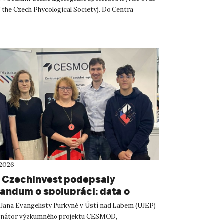
 the Czech Phycological Society). Do Centra
ných a technickýc...
 2026
 Czechinvest podepsaly
ndum o spolupráci: data o
atelském prostředí posílí
 Jana Evangelisty Purkyně v Ústí nad Labem (UJEP)
m CESMOD
dinátor výzkumného projektu CESMOD,