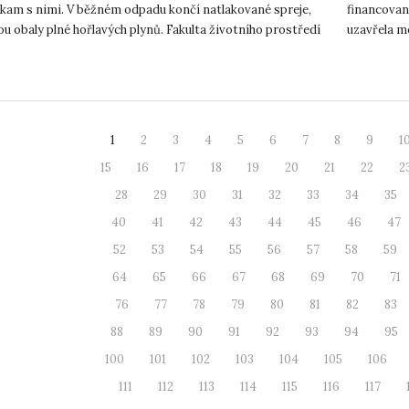
 kam s nimi. V běžném odpadu končí natlakované spreje,
financovan
ou obaly plné hořlavých plynů. Fakulta životního prostředí
uzavřela m
podnikání a
1
2
3
4
5
6
7
8
9
1
15
16
17
18
19
20
21
22
2
28
29
30
31
32
33
34
35
40
41
42
43
44
45
46
47
52
53
54
55
56
57
58
59
64
65
66
67
68
69
70
71
76
77
78
79
80
81
82
83
88
89
90
91
92
93
94
95
100
101
102
103
104
105
106
111
112
113
114
115
116
117