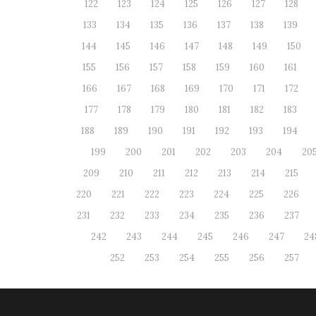
122
123
124
125
126
127
128
133
134
135
136
137
138
139
144
145
146
147
148
149
150
155
156
157
158
159
160
161
166
167
168
169
170
171
172
177
178
179
180
181
182
183
188
189
190
191
192
193
194
199
200
201
202
203
204
20
209
210
211
212
213
214
215
220
221
222
223
224
225
226
231
232
233
234
235
236
237
242
243
244
245
246
247
24
252
253
254
255
256
257