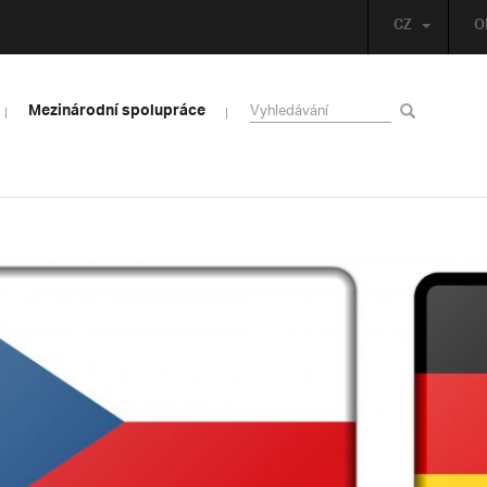
CZ
O
Mezinárodní spolupráce