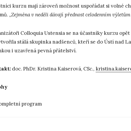
tníci kurzu mají zároveň možnost uspořádat si volné ch
mů. „
Zejména v neděli dávají přednost celodenním výletům
nizátoři Colloquia Ustensia se na účastníky kurzu opět v
vytvořila stálá skupinka nadšenců, kteří se do Ústí nad 
mkou i uzavřená pevná přátelství.
akt:
doc. PhDr. Kristina Kaiserová, CSc.,
kristina.kaise
ohy
ompletní program