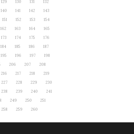
129
130
131
132
140
141
142
143
151
152
153
154
162
163
164
165
173
174
175
176
184
185
186
187
195
196
197
198
5
206
207
208
216
217
218
219
227
228
229
230
238
239
240
241
8
249
250
251
258
259
260