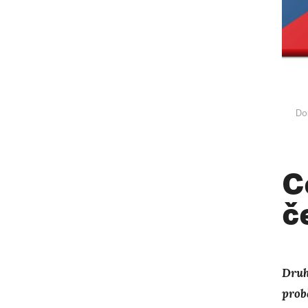
Do
C
č
Druh
prob