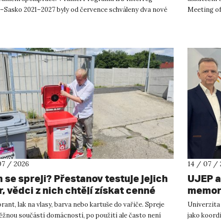
–Sasko 2021–2027 byly od července schváleny dva nové
Meeting of
ty, které propojí české ...
přírodověd
07 / 2026
14 / 07 /
 se spreji? Přestanov testuje jejich
UJEP a
, vědci z nich chtějí získat cenné
memora
y
podnik
ant, lak na vlasy, barva nebo kartuše do vařiče. Spreje
Univerzita
výzku
ěžnou součástí domácností, po použití ale často není
jako koor