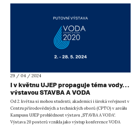
29 / 04 / 2024
I v květnu UJEP propaguje téma vody…
výstavou STAVBA A VODA
Od 2. května si mohou studenti, akademici i široká veřejnost v
Centru přírodovědných a technických oborů (CPTO) v areálu
Kampusu UJEP prohlédnout výstavu „STAVBA A VODA“.
Výstava 20 posterů vznikla jako výstup konference VODA
2020. Představuje vodu jak...