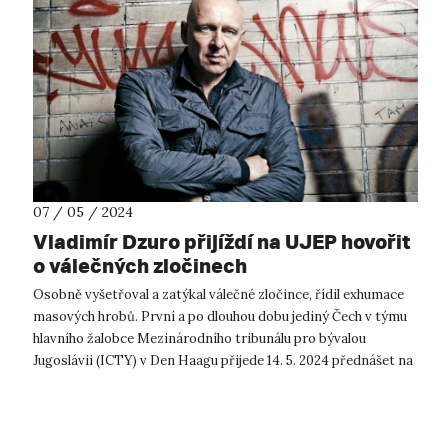
07 / 05 / 2024
Vladimír Dzuro přijíždí na UJEP hovořit
o válečných zločinech
Osobně vyšetřoval a zatýkal válečné zločince, řídil exhumace
masových hrobů. První a po dlouhou dobu jediný Čech v týmu
hlavního žalobce Mezinárodního tribunálu pro bývalou
Jugoslávii (ICTY) v Den Haagu přijede 14. 5. 2024 přednášet na
ústeckou univerz...