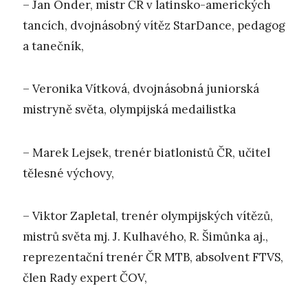
– Jan Onder, mistr ČR v latinsko-amerických
tancích, dvojnásobný vítěz StarDance, pedagog
a tanečník,
– Veronika Vítková, dvojnásobná juniorská
mistryně světa, olympijská medailistka
– Marek Lejsek, trenér biatlonistů ČR, učitel
tělesné výchovy,
– Viktor Zapletal, trenér olympijských vítězů,
mistrů světa mj. J. Kulhavého, R. Šimůnka aj.,
reprezentační trenér ČR MTB, absolvent FTVS,
člen Rady expert ČOV,