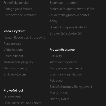
Filozofická fakulta
Erasmus+ – studenti
Pedagogická fakulta
Erasmus Student Network (ESN)
Přírodovědecká fakulta
Studentská grantová soutěž
(SVV)
Finanční podpora studentů
Věda a výzkum
Stravování a ubytování
Human Resources Strategy for
Researchers
Vědecká rada
Pro zaměstnance
Ediční činnost
Aktuality
Mezinárodní projekty
Informační systémy
Národní projekty
Kurzy pro zaměstnance
Smluvní výzkum
Erasmus+ – zaměstnaci
Rekreace
Sdílení přístrojového vybavení
Pro veřejnost
Etický kodex
O Univerzitě
Odbory UJEP
Dům umění Ústí nad Labem