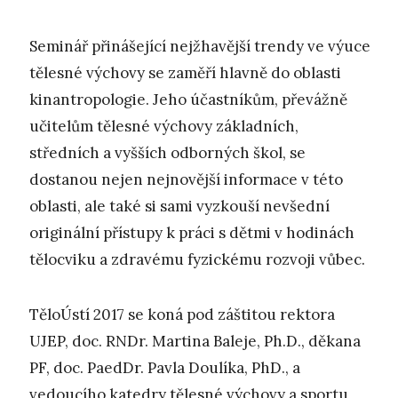
Seminář přinášející nejžhavější trendy ve výuce
tělesné výchovy se zaměří hlavně do oblasti
kinantropologie. Jeho účastníkům, převážně
učitelům tělesné výchovy základních,
středních a vyšších odborných škol, se
dostanou nejen nejnovější informace v této
oblasti, ale také si sami vyzkouší nevšední
originální přístupy k práci s dětmi v hodinách
tělocviku a zdravému fyzickému rozvoji vůbec.
TěloÚstí 2017 se koná pod záštitou rektora
UJEP, doc. RNDr. Martina Baleje, Ph.D., děkana
PF, doc. PaedDr. Pavla Doulíka, PhD., a
vedoucího katedry tělesné výchovy a sportu