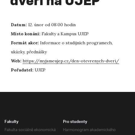
dveří na UJEP
Datum:
12. únor od 08:00 hodin
Místo konání:
Fakulty a Kampus UJEP
Formát akce:
Informace o studijních programech,
ukázky, přednášky
Web:
https://myjsmeujep.cz/den-otevrenych-dveri/
Pořadatel:
UJEP
Fakulty
Pro studenty
Fakulta sociálně ekonomická
Harmonogram akademického