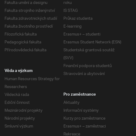
Fakulta umění a designu
roku
Fakulta strojního inženýrství
IS STAG
Fakulta zdravotnických studií
Průkaz studenta
Fakulta životního prostředí
E-learning
Filozofická fakulta
Erasmus+ – studenti
Pedagogická fakulta
Erasmus Student Network (ESN)
Přírodovědecká fakulta
Studentská grantová soutěž
(SVV)
Finanční podpora studentů
Věda a výzkum
Stravování a ubytování
Human Resources Strategy for
Researchers
Vědecká rada
Pro zaměstnance
Ediční činnost
Aktuality
Mezinárodní projekty
Informační systémy
Národní projekty
Kurzy pro zaměstnance
Smluvní výzkum
Erasmus+ – zaměstnaci
Rekreace