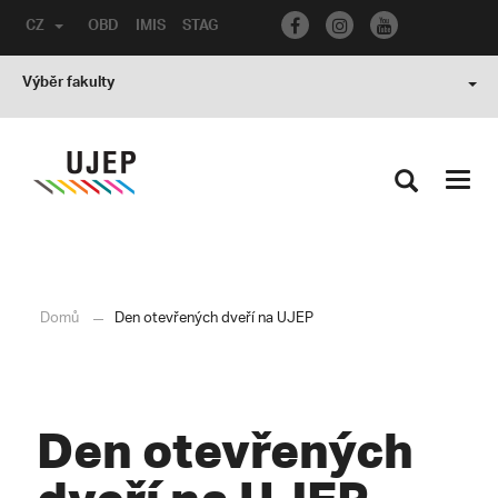
CZ
OBD
IMIS
STAG
Výběr fakulty
Toggl
navig
Domů
Den otevřených dveří na UJEP
Den otevřených