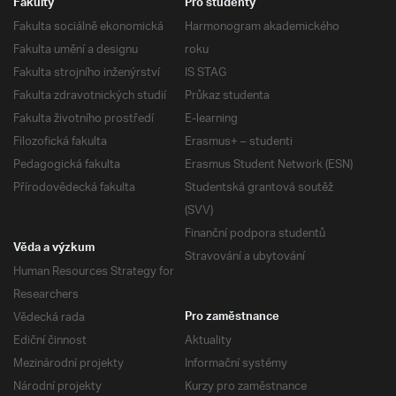
Fakulty
Pro studenty
Fakulta sociálně ekonomická
Harmonogram akademického
Fakulta umění a designu
roku
Fakulta strojního inženýrství
IS STAG
Fakulta zdravotnických studií
Průkaz studenta
Fakulta životního prostředí
E-learning
Filozofická fakulta
Erasmus+ – studenti
Pedagogická fakulta
Erasmus Student Network (ESN)
Přírodovědecká fakulta
Studentská grantová soutěž
(SVV)
Finanční podpora studentů
Věda a výzkum
Stravování a ubytování
Human Resources Strategy for
Researchers
Vědecká rada
Pro zaměstnance
Ediční činnost
Aktuality
Mezinárodní projekty
Informační systémy
Národní projekty
Kurzy pro zaměstnance