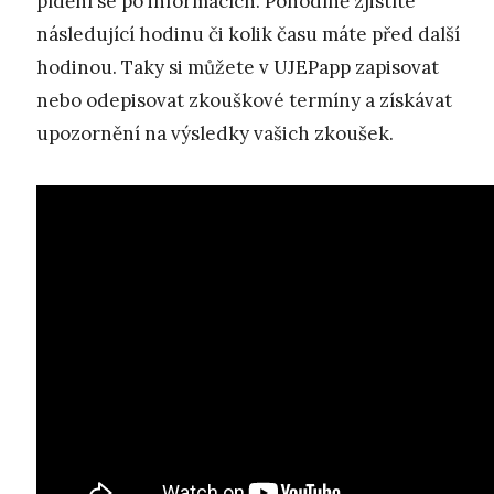
pídění se po informacích. Pohodlně zjistíte
následující hodinu či kolik času máte před další
hodinou. Taky si můžete v UJEPapp zapisovat
nebo odepisovat zkouškové termíny a získávat
upozornění na výsledky vašich zkoušek.