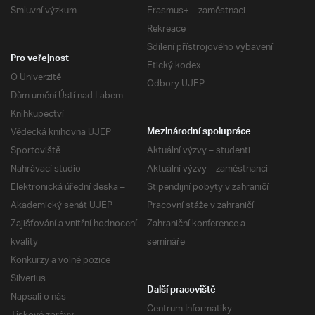
Smluvní výzkum
Erasmus+ – zaměstnaci
Rekreace
Sdílení přístrojového vybavení
Pro veřejnost
Etický kodex
O Univerzitě
Odbory UJEP
Dům umění Ústí nad Labem
Knihkupectví
Vědecká knihovna UJEP
Mezinárodní spolupráce
Sportoviště
Aktuální výzvy – studenti
Nahrávací studio
Aktuální výzvy – zaměstnanci
Elektronická úřední deska –
Stipendijní pobyty v zahraničí
Akademický senát UJEP
Pracovní stáže v zahraničí
Zajišťování a vnitřní hodnocení
Zahraniční konference a
kvality
semináře
Konkurzy a volné pozice
Silverius
Další pracoviště
Napsali o nás
Centrum Informatiky