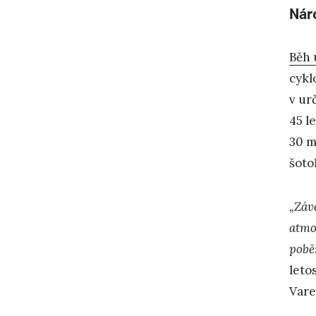
Nár
Běh 
cykl
v ur
45 l
30 m
šoto
„Závo
atmo
pobě
leto
Vare