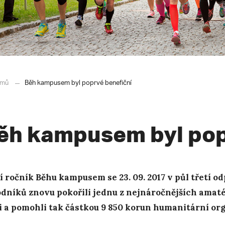
mů
Běh kampusem byl poprvé benefiční
ěh kampusem byl pop
í ročník Běhu kampusem se 23. 09. 2017 v půl třetí o
dníků znovu pokořili jednu z nejnáročnějších ama
i a pomohli tak částkou 9 850 korun humanitární org