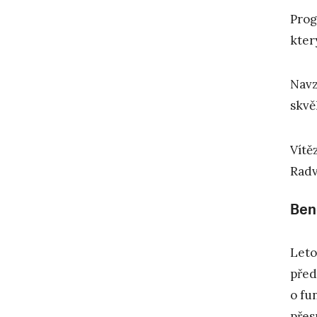
Prog
kter
Navz
skvě
Vítě
Radv
Ben
Leto
před
o fu
přes