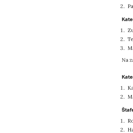
Pa
Kate
Zu
Te
Ma
Na z
Kate
Ka
Ma
Štaf
R
H