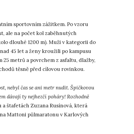
kátním sportovním zážitkem. Po vzoru
t, ale na počet kol zaběhnutých
olo dlouhé 1200 m). Muži v kategorii do
i nad 45 let a ženy kroužili po kampusu
ím 25 metrů a povrchem z asfaltu, dlažby,
schodů těsně před cílovou rovinkou.
ost, nebyl čas se ani metr nudit. Špičkovou
m dávají ty nejhezčí poháry! Rozhodně
u a štafetách Zuzana Rusínová, která
i na Mattoni půlmaratonu v Karlových