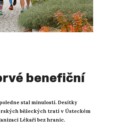
rvé benefiční
dpoledne stal minulostí. Desítky
térských běžeckých tratí v Ústeckém
anizaci Lékaři bez hranic.