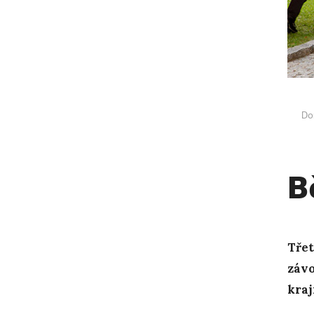
Do
B
Třet
závo
kraj