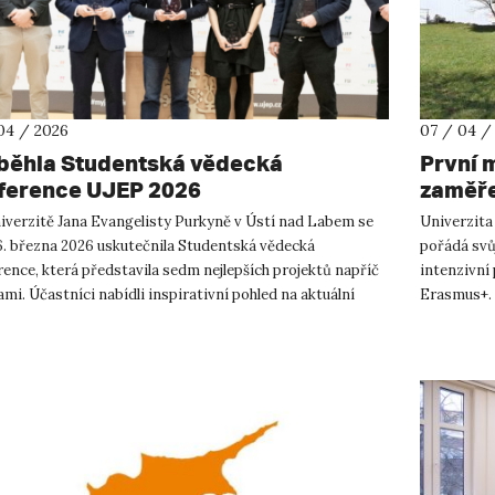
04 / 2026
07 / 04 /
běhla Studentská vědecká
První 
ference UJEP 2026
zaměře
iverzitě Jana Evangelisty Purkyně v Ústí nad Labem se
Univerzita
6. března 2026 uskutečnila Studentská vědecká
pořádá svů
ence, která představila sedm nejlepších projektů napříč
intenzivní
ami. Účastníci nabídli inspirativní pohled na aktuální
Erasmus+. 
 současného v...
Transitions