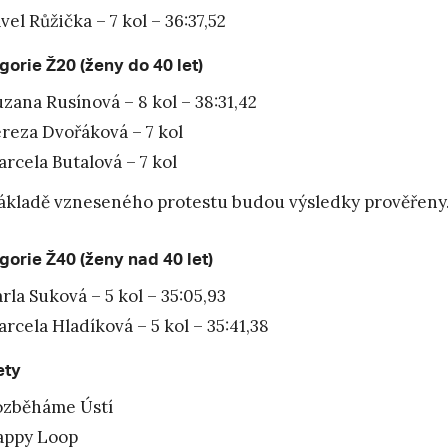
vel Růžička – 7 kol – 36:37,52
gorie Ž20 (ženy do 40 let)
zana Rusínová – 8 kol – 38:31,42
reza Dvořáková – 7 kol
rcela Butalová – 7 kol
ákladě vzneseného protestu budou výsledky prověřeny
gorie Ž40 (ženy nad 40 let)
rla Suková – 5 kol – 35:05,93
rcela Hladíková – 5 kol – 35:41,38
ety
ozběháme Ústí
appy Loop