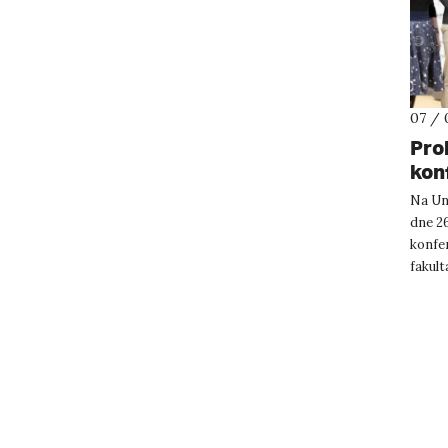
07 / 
Pro
kon
Na Un
dne 2
konfer
fakult
témata