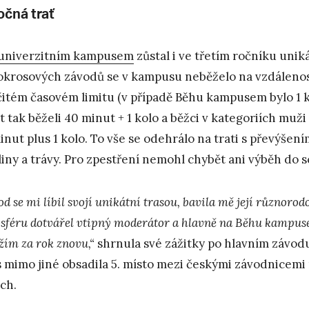
očná trať
univerzitním kampusem
zůstal i ve třetím ročníku uni
okrosových závodů se v kampusu neběželo na vzdálenos
čitém časovém limitu (v případě Běhu kampusem bylo 1 k
et tak běželi 40 minut + 1 kolo a běžci v kategoriích muž
inut plus 1 kolo. To vše se odehrálo na trati s převýšen
liny a trávy. Pro zpestření nemohl chybět ani výběh do 
d se mi líbil svojí unikátní trasou, bavila mě její různorod
sféru dotvářel vtipný moderátor a hlavně na Běhu kampuse
žím za rok znovu,“
shrnula své zážitky po hlavním závod
s mimo jiné obsadila 5. místo mezi českými závodnicem
ch.