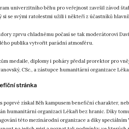
ram univerzitního běhu pro veřejnost završil závod štafet
ý si se svými ratolestmi užili i někteří z účastníků hlavn
dory zprvu chladnému počasí se tak moderátorovi David
lého publika vytvořit parádní atmosféru.
zům medaile, diplomy i poháry předal prorektor pro vně
anovský, CSc., a zástupce humanitární organizace Lékař
efiční stránka
s poprvé získal Běh kampusem benefiční charakter, neb
án humanitární organizaci Lékaři bez hranic. Díky tomu
ngování této mezinárodní organizace a díky speciálním 
unout na jejich misi a poznat tak podmínky, ve kterých p