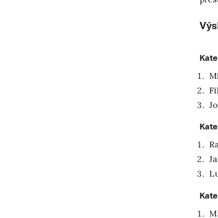
Výs
Kate
Mi
Fi
Jo
Kate
Ra
Ja
Lu
Kate
Ma