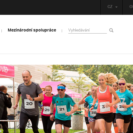
CZ
O
Mezinárodní spolupráce