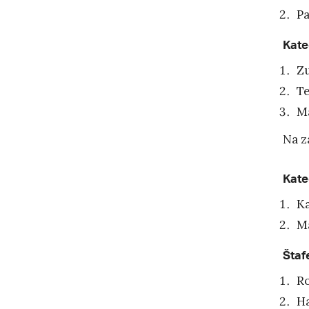
Pa
Kate
Zu
Te
Ma
Na z
Kate
Ka
Ma
Štaf
R
H