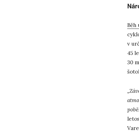
Nár
Běh 
cykl
v ur
45 l
30 m
šoto
„Závo
atmo
pobě
leto
Vare