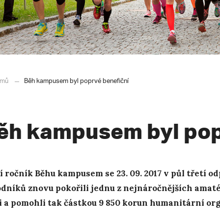
mů
Běh kampusem byl poprvé benefiční
ěh kampusem byl pop
í ročník Běhu kampusem se 23. 09. 2017 v půl třetí o
dníků znovu pokořili jednu z nejnáročnějších ama
i a pomohli tak částkou 9 850 korun humanitární org