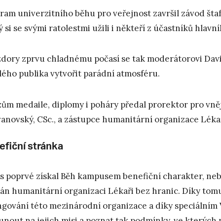
ram univerzitního běhu pro veřejnost završil závod štafet
ý si se svými ratolestmi užili i někteří z účastníků hlavn
dory zprvu chladnému počasí se tak moderátorovi David
lého publika vytvořit parádní atmosféru.
zům medaile, diplomy i poháry předal prorektor pro vně
anovský, CSc., a zástupce humanitární organizace Lékař
efiční stránka
s poprvé získal Běh kampusem benefiční charakter, neb
án humanitární organizaci Lékaři bez hranic. Díky tomu
ngování této mezinárodní organizace a díky speciálním 
unout na jejich misi a poznat tak podmínky, ve kterých p