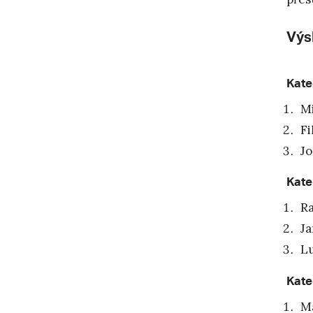
Výs
Kate
Mi
Fi
Jo
Kate
Ra
Ja
Lu
Kate
Ma