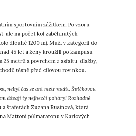
kátním sportovním zážitkem. Po vzoru
t, ale na počet kol zaběhnutých
olo dlouhé 1200 m). Muži v kategorii do
i nad 45 let a ženy kroužili po kampusu
ím 25 metrů a povrchem z asfaltu, dlažby,
schodů těsně před cílovou rovinkou.
ost, nebyl čas se ani metr nudit. Špičkovou
m dávají ty nejhezčí poháry! Rozhodně
u a štafetách Zuzana Rusínová, která
i na Mattoni půlmaratonu v Karlových