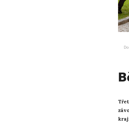
Do
B
Třet
závo
kraj