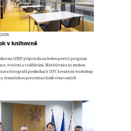
 2026
ok v knihovně
ihovna UJEP připravila na leden pestrý program
ace, tvoření a vzdělávání. Návštěvníci se mohou
stavu fotografií posluchačů U3V, kreativní workshop
by, tematickou prezentaci knih věnovaných
tví a škol...