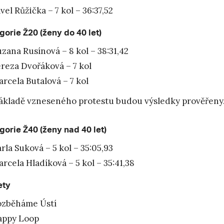
vel Růžička – 7 kol – 36:37,52
gorie Ž20 (ženy do 40 let)
zana Rusínová – 8 kol – 38:31,42
reza Dvořáková – 7 kol
rcela Butalová – 7 kol
ákladě vzneseného protestu budou výsledky prověřeny
gorie Ž40 (ženy nad 40 let)
rla Suková – 5 kol – 35:05,93
rcela Hladíková – 5 kol – 35:41,38
ety
ozběháme Ústí
appy Loop