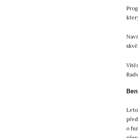
Prog
kter
Navz
skvě
Vítě
Radv
Ben
Leto
před
o fu
přes