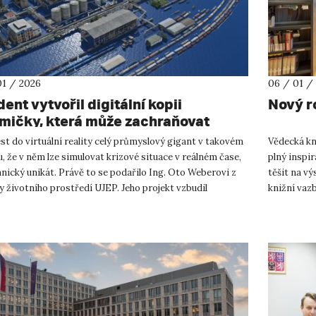
01 / 2026
06 / 01 /
ent vytvořil digitální kopii
Nový r
mičky, která může zachraňovat
oty
t do virtuální reality celý průmyslový gigant v takovém
Vědecká kn
u, že v něm lze simulovat krizové situace v reálném čase,
plný inspir
hnický unikát. Právě to se podařilo Ing. Oto Weberovi z
těšit na vý
y životního prostředí UJEP. Jeho projekt vzbudil
knižní vaz
ádn...
dobrovolnic