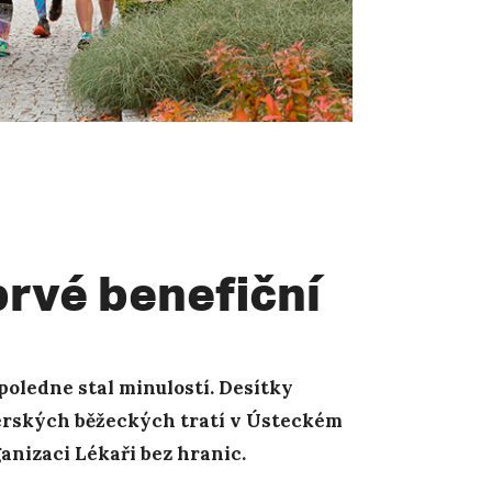
rvé benefiční
dpoledne stal minulostí. Desítky
térských běžeckých tratí v Ústeckém
anizaci Lékaři bez hranic.