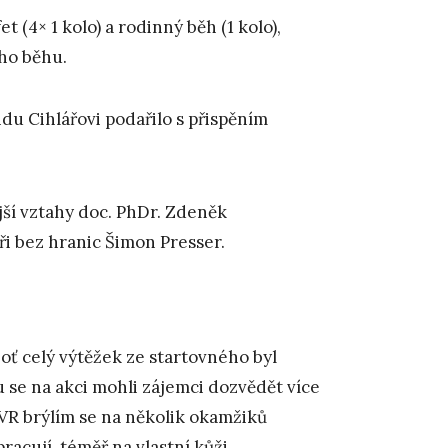
 (4× 1 kolo) a rodinný běh (1 kolo),
ího běhu.
u Cihlářovi podařilo s přispěním
jší vztahy doc. PhDr. Zdeněk
i bez hranic Šimon Presser.
oť celý výtěžek ze startovného byl
 se na akci mohli zájemci dozvědět více
VR brýlím se na několik okamžiků
racují, téměř na vlastní kůži.