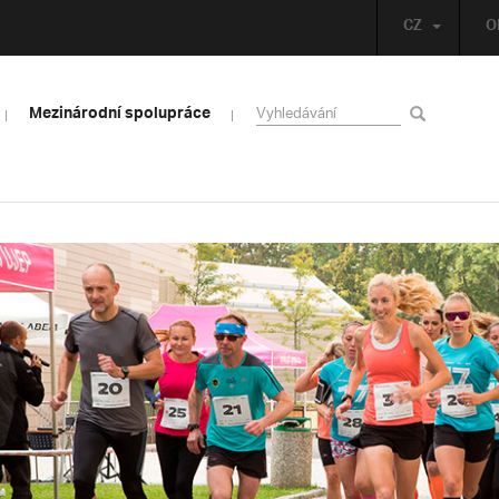
CZ
O
Mezinárodní spolupráce