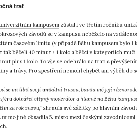
očná trať
univerzitním kampusem
zůstal i ve třetím ročníku uni
okrosových závodů se v kampusu neběželo na vzdálenos
čitém časovém limitu (v případě Běhu kampusem bylo 1 k
et tak běželi 40 minut + 1 kolo a běžci v kategoriích muž
inut plus 1 kolo. To vše se odehrálo na trati s převýšen
liny a trávy. Pro zpestření nemohl chybět ani výběh do 
d se mi líbil svojí unikátní trasou, bavila mě její různorod
sféru dotvářel vtipný moderátor a hlavně na Běhu kampuse
žím za rok znovu,“
shrnula své zážitky po hlavním závod
s mimo jiné obsadila 5. místo mezi českými závodnicem
ch.