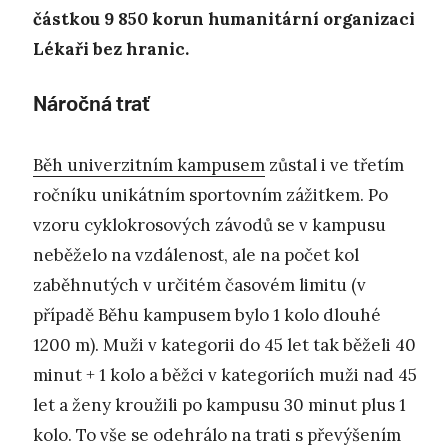
částkou 9 850 korun humanitární organizaci
Lékaři bez hranic.
Náročná trať
Běh univerzitním kampusem
zůstal i ve třetím
ročníku unikátním sportovním zážitkem. Po
vzoru cyklokrosových závodů se v kampusu
neběželo na vzdálenost, ale na počet kol
zaběhnutých v určitém časovém limitu (v
případě Běhu kampusem bylo 1 kolo dlouhé
1200 m). Muži v kategorii do 45 let tak běželi 40
minut + 1 kolo a běžci v kategoriích muži nad 45
let a ženy kroužili po kampusu 30 minut plus 1
kolo. To vše se odehrálo na trati s převýšením