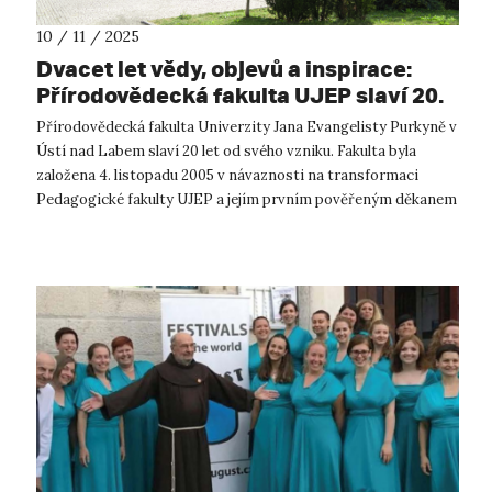
10 / 11 / 2025
Dvacet let vědy, objevů a inspirace:
Přírodovědecká fakulta UJEP slaví 20.
výročí svého založení
Přírodovědecká fakulta Univerzity Jana Evangelisty Purkyně v
Ústí nad Labem slaví 20 let od svého vzniku. Fakulta byla
založena 4. listopadu 2005 v návaznosti na transformaci
Pedagogické fakulty UJEP a jejím prvním pověřeným děkanem
se stal prof. Stani...