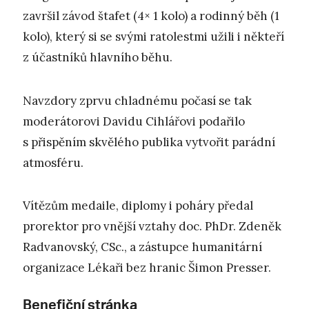
završil závod štafet (4× 1 kolo) a rodinný běh (1
kolo), který si se svými ratolestmi užili i někteří
z účastníků hlavního běhu.
Navzdory zprvu chladnému počasí se tak
moderátorovi Davidu Cihlářovi podařilo
s přispěním skvělého publika vytvořit parádní
atmosféru.
Vítězům medaile, diplomy i poháry předal
prorektor pro vnější vztahy doc. PhDr. Zdeněk
Radvanovský, CSc., a zástupce humanitární
organizace Lékaři bez hranic Šimon Presser.
Benefiční stránka