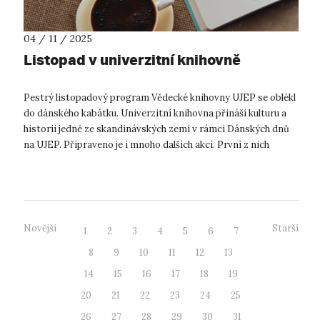
04 / 11 / 2025
Listopad v univerzitní knihovně
Pestrý listopadový program Vědecké knihovny UJEP se oblékl
do dánského kabátku. Univerzitní knihovna přináší kulturu a
historii jedné ze skandinávských zemí v rámci Dánských dnů
na UJEP. Připraveno je i mnoho dalších akcí. První z nich
připravila An...
Novější
Starší
1
2
3
4
5
6
7
8
9
10
11
12
13
14
15
16
17
18
19
20
21
22
23
24
25
26
27
28
29
30
31