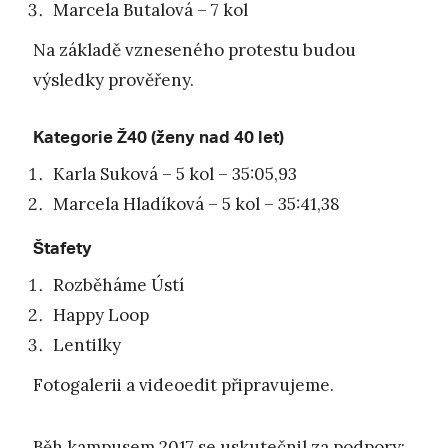
Marcela Butalová – 7 kol
Na základě vzneseného protestu budou
výsledky prověřeny.
Kategorie Ž40 (ženy nad 40 let)
Karla Suková – 5 kol – 35:05,93
Marcela Hladíková – 5 kol – 35:41,38
Štafety
Rozběháme Ústí
Happy Loop
Lentilky
Fotogalerii a videoedit připravujeme.
Běh kampusem 2017 se uskutečnil za podpory: