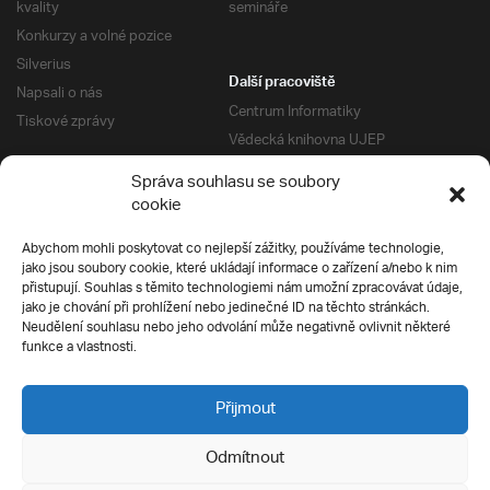
kvality
semináře
Konkurzy a volné pozice
Silverius
Další pracoviště
Napsali o nás
Centrum Informatiky
Tiskové zprávy
Vědecká knihovna UJEP
Správa kolejí a menz
Správa souhlasu se soubory
Univerzitní centrum podpory
Pro absolventy
cookie
Klub absolventů
Abychom mohli poskytovat co nejlepší zážitky, používáme technologie,
Silverius
jako jsou soubory cookie, které ukládají informace o zařízení a/nebo k nim
Pro uchazeče
přistupují. Souhlas s těmito technologiemi nám umožní zpracovávat údaje,
Přijímací řízení
jako je chování při prohlížení nebo jedinečné ID na těchto stránkách.
Neudělení souhlasu nebo jeho odvolání může negativně ovlivnit některé
E-prihlaska
Ochrana soukromí
funkce a vlastnosti.
Podmínky přijímacího řízení
Přípravné kurzy
Přijmout
Odmítnout