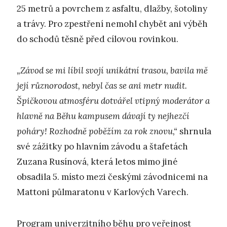
25 metrů a povrchem z asfaltu, dlažby, šotoliny
a trávy. Pro zpestření nemohl chybět ani výběh
do schodů těsně před cílovou rovinkou.
„Závod se mi líbil svojí unikátní trasou, bavila mě
její různorodost, nebyl čas se ani metr nudit.
Špičkovou atmosféru dotvářel vtipný moderátor a
hlavně na Běhu kampusem dávají ty nejhezčí
poháry! Rozhodně poběžím za rok znovu,“
shrnula
své zážitky po hlavním závodu a štafetách
Zuzana Rusínová, která letos mimo jiné
obsadila 5. místo mezi českými závodnicemi na
Mattoni půlmaratonu v Karlových Varech.
Program univerzitního běhu pro veřejnost