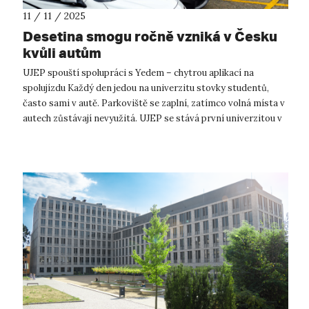
11 / 11 / 2025
Desetina smogu ročně vzniká v Česku
kvůli autům
UJEP spouští spolupráci s Yedem – chytrou aplikací na
spolujízdu Každý den jedou na univerzitu stovky studentů,
často sami v autě. Parkoviště se zaplní, zatímco volná místa v
autech zůstávají nevyužitá. UJEP se stává první univerzitou v
Česku, kter...